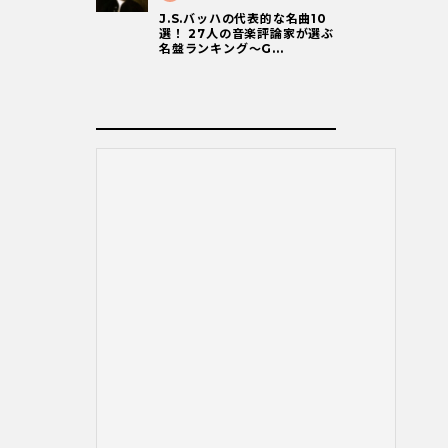
J.S.バッハの代表的な名曲10
選！ 27人の音楽評論家が選ぶ
名盤ランキング〜G...