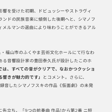
影響を受けた初期
、
ドビュッシーやストラヴィ
ランドの民族音楽に傾倒した後期へと、シマノフ
ィメルマンの選曲により味わうことができるアル
県・福山市のふくやま芸術文化ホールにて行なわ
ある音響設計家の豊田泰久氏が設計したこのホ
では、すべての音がクリアで、なおかつクッショ
る響きが魅力的です」
とコメント。さらに、
て録音したシマノフスキの作品《仮面劇》の未発
に先立ち、「9つの前奏曲 作品1から
第2番 ニ短