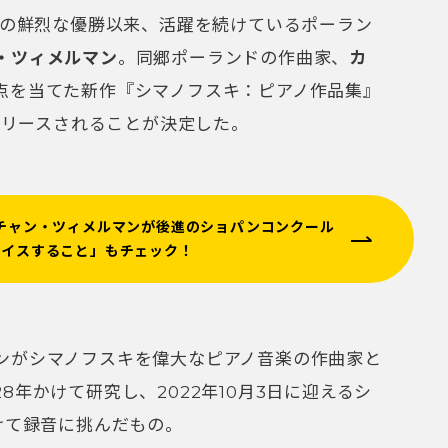
での鮮烈な優勝以来、活躍を続けているポーラン
・ツィメルマン
。同郷ポーランドの作曲家、
カ
点を当てた新作『シマノフスキ：ピアノ作品集』
にリリースされることが決定した。
チャン・ツィメルマンが後進のショパンコンクール
バイスすること」もチェック！
ンがシマノフスキを偉大なピアノ音楽の作曲家と
年かけて研究し、2022年10月
3
日に迎えるシ
けて録音に挑んだもの。