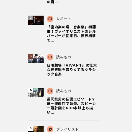
の誘...
レポート
「室内楽の環 音楽祭」初開
催！ヴァイオリニストのシル
バーガーが初来日、世界初演
で...
読みもの
日曜劇場『VIVANT』の壮大
な世界観を盛り立てるクラシ
ック音楽
読みもの
長岡鉄男の伝説エピソード7
選〜焼肉店で執筆、スピーカ
ー設計図を600本以上も描
い...
プレイリスト