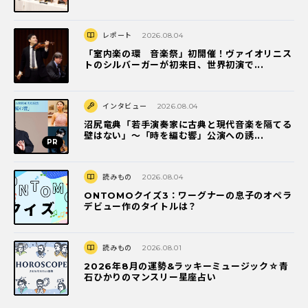
レポート
2026.08.04
「室内楽の環 音楽祭」初開催！ヴァイオリニス
トのシルバーガーが初来日、世界初演で...
インタビュー
2026.08.04
沼尻竜典「若手演奏家に古典と現代音楽を隔てる
壁はない」～「時を編む響」公演への誘...
読みもの
2026.08.04
ONTOMOクイズ3：ワーグナーの息子のオペラ
デビュー作のタイトルは？
読みもの
2026.08.01
2026年8月の運勢&ラッキーミュージック☆青
石ひかりのマンスリー星座占い