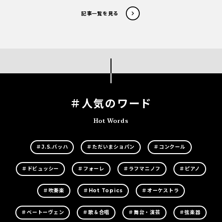
記事一覧を見る
＃人気のワード
Hot Words
＃J.S.バッハ
＃ただいまショパン
＃コンクール
＃ドビュッシー
＃フォーレ
＃ラフマニノフ
＃ピアノ
＃吹奏楽
＃Hot Topics
＃オーケストラ
＃ベートーヴェン
＃歌＆合唱
＃舞台・演芸
＃弦楽器