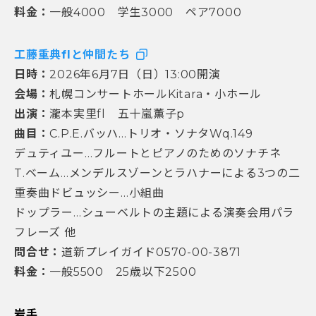
料金：
一般4000 学生3000 ペア7000
工藤重典flと仲間たち
日時：
2026年6月7日（日）13:00開演
会場：
札幌コンサートホールKitara・小ホール
出演：
瀧本実里fl 五十嵐薫子p
曲目：
C.P.E.バッハ…トリオ・ソナタWq.149
デュティユー…フルートとピアノのためのソナチネ
T.ベーム…メンデルスゾーンとラハナーによる3つの二
重奏曲ドビュッシー…小組曲
ドップラー…シューベルトの主題による演奏会用パラ
フレーズ 他
問合せ：
道新プレイガイド0570-00-3871
料金：
一般5500 25歳以下2500
岩手