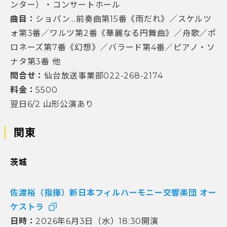
ンター）・コンサートホール
曲目：
ショパン…前奏曲第15番《雨だれ》／スケルツ
ォ第3番／ワルツ第2番《華麗なる円舞曲》／舟歌／ポ
ロネーズ第7番《幻想》／バラード第4番／ピアノ・ソ
ナタ第3番 他
問合せ：
仙台放送事業部022-268-2174
料金：
5500
翌日6/2 山形公演あり
関東
茨城
佐渡裕（指揮）新日本フィルハーモニー交響楽団 オー
ケストラ
日時：
2026年6月3日（水）18:30開演