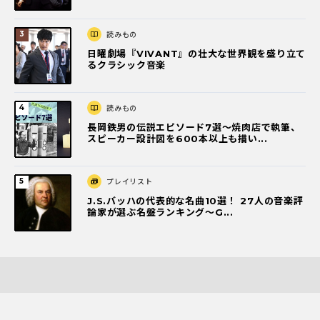
読みもの
日曜劇場『VIVANT』の壮大な世界観を盛り立て
るクラシック音楽
読みもの
長岡鉄男の伝説エピソード7選〜焼肉店で執筆、
スピーカー設計図を600本以上も描い...
プレイリスト
J.S.バッハの代表的な名曲10選！ 27人の音楽評
論家が選ぶ名盤ランキング〜G...