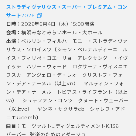
ストラディヴァリウス・スーパー・プレミアム・コン
サート
2026
日時：
2026年6月4日（木）15:00開演
会場：
横浜みなとみらいホール・大ホール
出演：
ベルリン・フィルハーモニー・ストラディヴァ
リウス・ソロイスツ〔シモン・ベルナルディーニ ル
イス・フィリぺ・コエーリョ アレクサンダー・イヴ
ィッチ ハリー・ウォード ロクサーナ・ヴィスニエ
フスカ アンジェロ・デ・レオ クリストフ・フォ
ン・デア・ナーメル（以上vn） マルティン・フォ
ン・デア・ナーメル トビアス・ライフラント（以上
va） シュテファン・コンツ クヌート・ウェーバー
（以上vc） ヤンネ・サクサラcb シャレフ・アド
＝エルcemb〕
曲目：
モーツァルト…ディヴェルティメントK.136
バーバー…弦楽のためのアダージョ