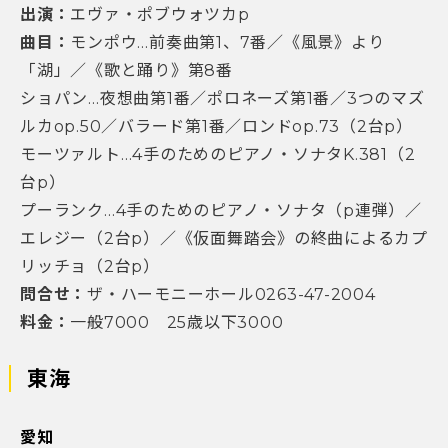
出演：
エヴァ・ポブウォツカp
曲目：
モンポウ…前奏曲第1、7番／《風景》より
「湖」／《歌と踊り》第8番
ショパン…夜想曲第1番／ポロネーズ第1番／3つのマズ
ルカop.50／バラード第1番／ロンドop.73（2台p）
モーツァルト…4手のためのピアノ・ソナタK.381（2
台p）
プーランク…4手のためのピアノ・ソナタ（p連弾）／
エレジー（2台p）／《仮面舞踏会》の終曲によるカプ
リッチョ（2台p）
問合せ：
ザ・ハーモニーホール0263-47-2004
料金：
一般7000 25歳以下3000
東海
愛知