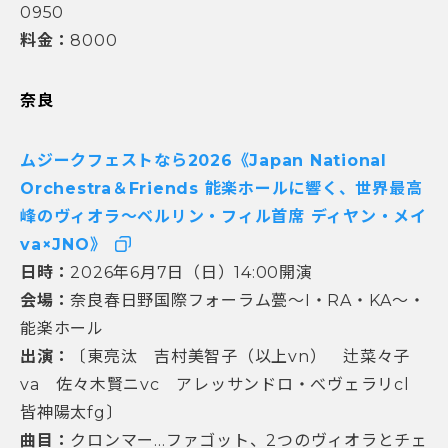
0950
料金：
8000
奈良
ムジークフェストなら2026《Japan National
Orchestra＆Friends 能楽ホールに響く、世界最高
峰のヴィオラ～ベルリン・フィル首席 ディヤン・メイ
va×JNO》
日時：
2026年6月7日（日）14:00開演
会場：
奈良春日野国際フォーラム甍～I・RA・KA～・
能楽ホール
出演：
〔東亮汰 吉村美智子（以上vn） 辻菜々子
va 佐々木賢ニvc アレッサンドロ・べヴェラリcl
皆神陽太fg〕
曲目：
クロンマー…ファゴット、2つのヴィオラとチェ