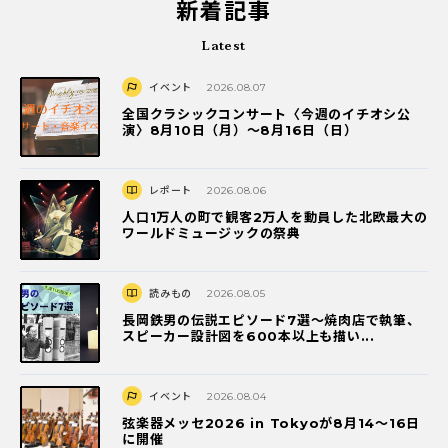
新着記事
Latest
イベント
2026.08.07
全国クラシックコンサート〈今週のイチオシ公
演〉8月10日（月）～8月16日（日）
レポート
2026.08.06
人口1万人の町で観客2万人を動員した北欧最大の
ワールドミュージックの祭典
読みもの
2026.08.05
長岡鉄男の伝説エピソード7選〜焼肉店で執筆、
スピーカー設計図を600本以上も描い...
イベント
2026.08.04
弦楽器メッセ2026 in Tokyoが8月14～16日
に開催