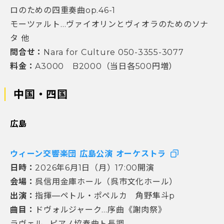
ロのための四重奏曲op.46-1
モーツァルト…ヴァイオリンとヴィオラのためのソナ
タ 他
問合せ：
Nara for Culture 050-3355-3077
料金：
A3000 B2000（当日各500円増）
中国・四国
広島
ウィーン交響楽団 広島公演 オーケストラ
日時：
2026年6月1日（月）17:00開演
会場：
呉信用金庫ホール（呉市文化ホール）
出演：
指揮―ペトル・ポペルカ 角野隼斗p
曲目：
ドヴォルジャーク…序曲《謝肉祭》
ラヴェル…ピアノ協奏曲ト長調