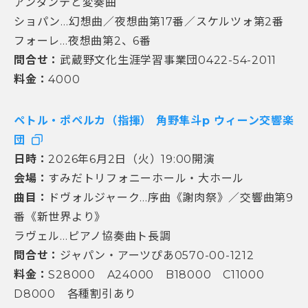
アンダンテと変奏曲
ショパン…幻想曲／夜想曲第17番／スケルツォ第2番
フォーレ…夜想曲第2、6番
問合せ：
武蔵野文化生涯学習事業団0422-54-2011
料金：
4000
ペトル・ポペルカ（指揮） 角野隼斗p ウィーン交響楽
団
日時：
2026年6月2日（火）19:00開演
会場：
すみだトリフォニーホール・大ホール
曲目：
ドヴォルジャーク…序曲《謝肉祭》／交響曲第9
番《新世界より》
ラヴェル…ピアノ協奏曲ト長調
問合せ：
ジャパン・アーツぴあ0570-00-1212
料金：
S28000 A24000 B18000 C11000
D8000 各種割引あり