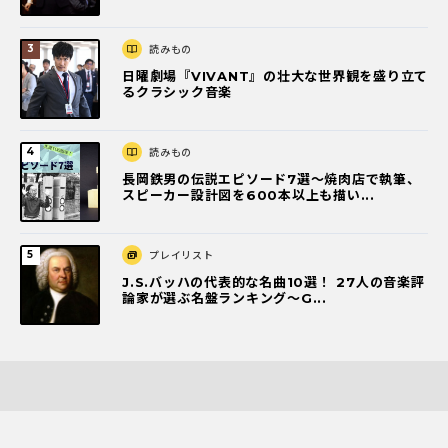
読みもの
日曜劇場『VIVANT』の壮大な世界観を盛り立て
るクラシック音楽
読みもの
長岡鉄男の伝説エピソード7選〜焼肉店で執筆、
スピーカー設計図を600本以上も描い...
プレイリスト
J.S.バッハの代表的な名曲10選！ 27人の音楽評
論家が選ぶ名盤ランキング〜G...