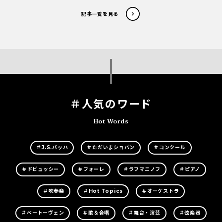
記事一覧を見る
＃人気のワード
Hot Words
＃J.S.バッハ
＃ただいまショパン
＃コンクール
＃ドビュッシー
＃フォーレ
＃ラフマニノフ
＃ピアノ
＃吹奏楽
＃Hot Topics
＃オーケストラ
＃ベートーヴェン
＃歌＆合唱
＃舞台・演芸
＃弦楽器