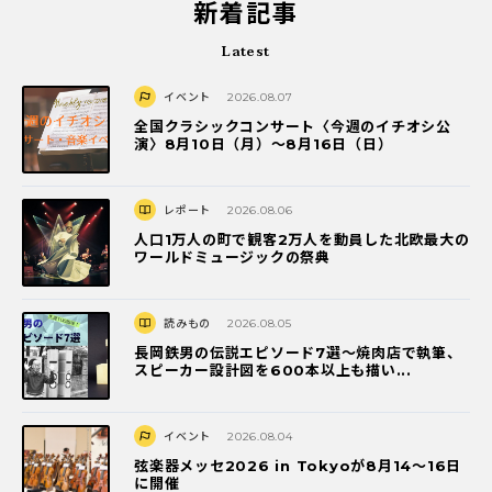
新着記事
Latest
イベント
2026.08.07
全国クラシックコンサート〈今週のイチオシ公
演〉8月10日（月）～8月16日（日）
レポート
2026.08.06
人口1万人の町で観客2万人を動員した北欧最大の
ワールドミュージックの祭典
読みもの
2026.08.05
長岡鉄男の伝説エピソード7選〜焼肉店で執筆、
スピーカー設計図を600本以上も描い...
イベント
2026.08.04
弦楽器メッセ2026 in Tokyoが8月14～16日
に開催