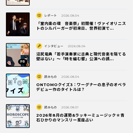
レポート
2026.08.04
「室内楽の環 音楽祭」初開催！ヴァイオリニス
トのシルバーガーが初来日、世界初演で...
インタビュー
2026.08.04
沼尻竜典「若手演奏家に古典と現代音楽を隔てる
壁はない」～「時を編む響」公演への誘...
読みもの
2026.08.04
ONTOMOクイズ3：ワーグナーの息子のオペラ
デビュー作のタイトルは？
読みもの
2026.08.01
2026年8月の運勢&ラッキーミュージック☆青
石ひかりのマンスリー星座占い