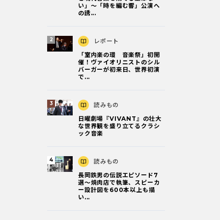
い」～「時を編む響」公演へ
の誘...
レポート
「室内楽の環 音楽祭」初開
催！ヴァイオリニストのシル
バーガーが初来日、世界初演
で...
読みもの
日曜劇場『VIVANT』の壮大
な世界観を盛り立てるクラシ
ック音楽
読みもの
長岡鉄男の伝説エピソード7
選〜焼肉店で執筆、スピーカ
ー設計図を600本以上も描
い...