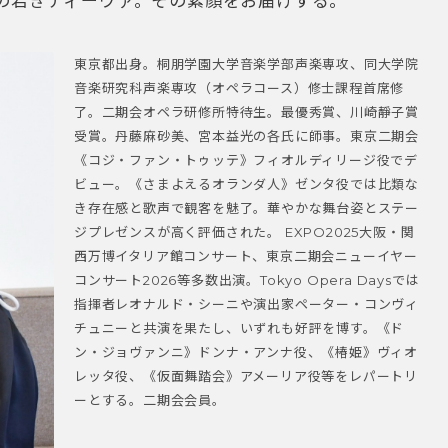
の若きディーヴァ。その素顔をお届けする。
東京都出身。桐朋学園大学音楽学部声楽専攻、同大学院
音楽研究科声楽専攻（オペラコース）修士課程首席修
了。二期会オペラ研修所特待生。最優秀賞、川崎靜子賞
受賞。丹藤麻砂美、宮本益光の各氏に師事。東京二期会
《コジ・ファン・トゥッテ》フィオルディリージ役でデ
ビュー。《さまよえるオランダ人》ゼンタ役では比類な
き存在感と歌声で観客を魅了。華やかな舞台姿とステー
ジプレゼンスが高く評価された。 EXPO2025大阪・関
西万博イタリア館コンサート、東京二期会ニューイヤー
コンサート2026等多数出演。Tokyo Opera Daysでは
指揮者レオナルド・シーニや演出家ペーター・コンヴィ
チュニーと共演を果たし、いずれも好評を博す。《ド
ン・ジョヴァンニ》ドンナ・アンナ役、《椿姫》ヴィオ
レッタ役、《仮面舞踏会》アメーリア役等をレパートリ
ーとする。二期会会員。