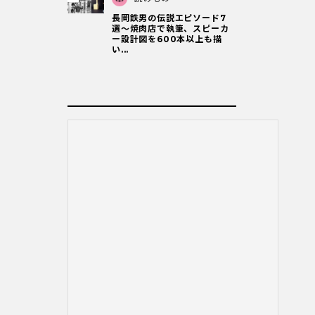
長岡鉄男の伝説エピソード7
選〜焼肉店で執筆、スピーカ
ー設計図を600本以上も描
い...