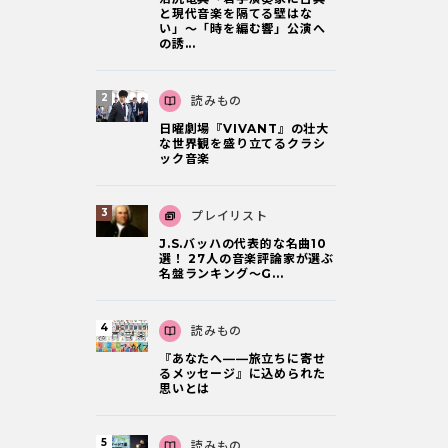
と現代音楽を隔てる壁はな
い」～「時を編む響」公演へ
の誘...
読みもの
日曜劇場『VIVANT』の壮大
な世界観を盛り立てるクラシ
ック音楽
プレイリスト
J.S.バッハの代表的な名曲10
選！ 27人の音楽評論家が選ぶ
名盤ランキング〜G...
読みもの
『あなたへ――旅立ちに寄せ
るメッセージ』に込められた
思いとは
読みもの