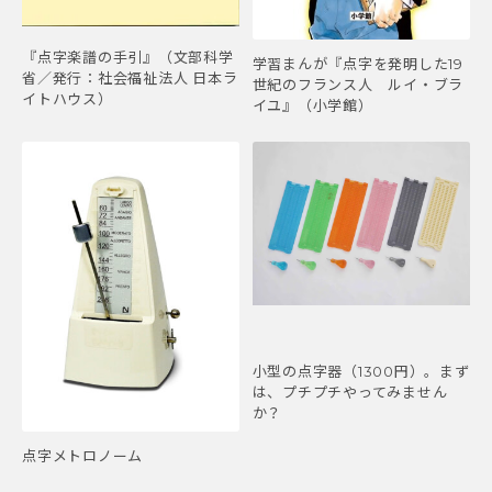
『点字楽譜の手引』（文部科学
学習まんが『点字を発明した19
省／発行：社会福祉法人 日本ラ
世紀のフランス人 ルイ・ブラ
イトハウス）
イユ』（小学館）
小型の点字器（1300円）。まず
は、プチプチやってみません
か？
点字メトロノーム