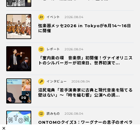
イベント
2026.08.04
弦楽器メッセ2026 in Tokyoが8月14～16日
に開催
レポート
2026.08.04
「室内楽の環 音楽祭」初開催！ヴァイオリニス
トのシルバーガーが初来日、世界初演で...
インタビュー
2026.08.04
沼尻竜典「若手演奏家に古典と現代音楽を隔てる
壁はない」～「時を編む響」公演への誘...
読みもの
2026.08.04
ONTOMOクイズ3：ワーグナーの息子のオペラ
デビュー作のタイトルは？
✕