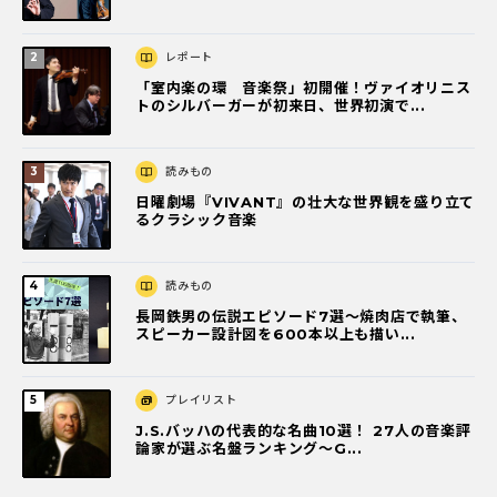
レポート
「室内楽の環 音楽祭」初開催！ヴァイオリニス
トのシルバーガーが初来日、世界初演で...
読みもの
日曜劇場『VIVANT』の壮大な世界観を盛り立て
るクラシック音楽
読みもの
長岡鉄男の伝説エピソード7選〜焼肉店で執筆、
スピーカー設計図を600本以上も描い...
プレイリスト
J.S.バッハの代表的な名曲10選！ 27人の音楽評
論家が選ぶ名盤ランキング〜G...