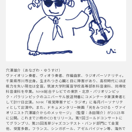
穴澤雄介（あなざわ・ゆうすけ）
ヴァイオリン奏者、ヴィオラ奏者、作編曲家、ラジオパーソナリティ。
千葉県市川市出身。生まれつき心臓と目に障害があり、高校時代にほぼ
視力を失い現在は全盲。筑波大学附属盲学校高等部本科音楽科、同専攻
科音楽科を卒業。NHK総合テレビでの東京・北京・パリオリンピッ
ク・パラリンピックのユニバーサル放送特番にコメンテータ兼演奏者と
して計17日出演。NHK「視覚障害ナビ・ラジオ」に毎月パーソナリテ
ィとして出演中。また、ドキュメンタリー映画「光をみつける・ヴァイ
オリニスト穴澤雄介からのメッセージ」（監督：永田陽介）が2023年
に公開。これまで21枚のCDをリリース。第7回ゴールドコンサートに
てグランプリ、第25回浅草ジャズコンテスト・バンド部門にて金賞
他、受賞多数。フランス、シンガポール、アゼルバイジャン等、海外で