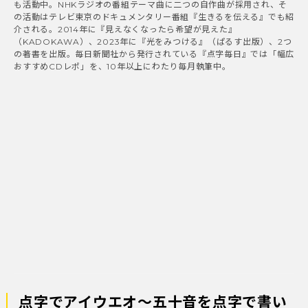
も活動中。NHKラジオの番組テーマ曲に二つの自作曲が採用され、そ
の活動はテレビ東京のドキュメンタリー番組『生きるを伝える』でも紹
介される。2014年に『見えなくなったら希望が見えた』
（KADOKAWA）、2023年に『光をみつける』（ぱるす出版）、2つ
の著書を出版。毎日新聞社から発行されている『点字毎日』では「幅広
おすすめCDレポ」を、10年以上にわたり毎月執筆中。
点字でアイウエオ〜五十音を点字で書い