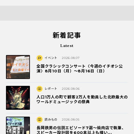
新着記事
Latest
イベント
2026.08.07
全国クラシックコンサート〈今週のイチオシ公
演〉8月10日（月）～8月16日（日）
レポート
2026.08.06
人口1万人の町で観客2万人を動員した北欧最大の
ワールドミュージックの祭典
読みもの
2026.08.05
長岡鉄男の伝説エピソード7選〜焼肉店で執筆、
スピーカー設計図を600本以上も描い...