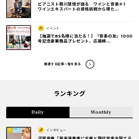
ピアニスト務川慧悟が語る ワインと音楽＃1
ワインエキスパートの資格挑戦から得た...
イベント
【抽選で85名様に当たる！】『音楽の友』1000
号記念豪華商品プレゼント、応募締...
関連する記事一覧を見る
ランキング
Daily
Monthly
インタビュー
沼尻竜典「若手演奏家に古典と現代音楽を隔てる