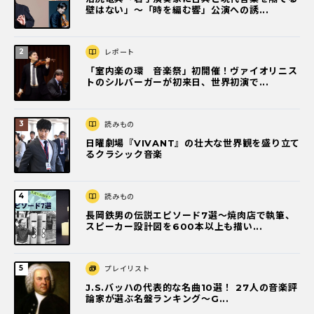
壁はない」～「時を編む響」公演への誘...
レポート
「室内楽の環 音楽祭」初開催！ヴァイオリニス
トのシルバーガーが初来日、世界初演で...
読みもの
日曜劇場『VIVANT』の壮大な世界観を盛り立て
るクラシック音楽
読みもの
長岡鉄男の伝説エピソード7選〜焼肉店で執筆、
スピーカー設計図を600本以上も描い...
プレイリスト
J.S.バッハの代表的な名曲10選！ 27人の音楽評
論家が選ぶ名盤ランキング〜G...