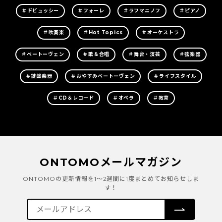
＃ドビュッシー
＃フォーレ
＃ラフマニノフ
＃ピアノ
＃吹奏楽
＃Hot Topics
＃オーケストラ
＃ベートーヴェン
＃歌＆合唱
＃舞台・演芸
＃弦楽器
＃鍵盤楽器
＃おやすみベートーヴェン
＃ライフスタイル
＃CD＆レコード
＃オペラ
＃教育
ONTOMOメールマガジン
ONTOMOの更新情報を1～2週間に1度まとめてお知らせしま
す！