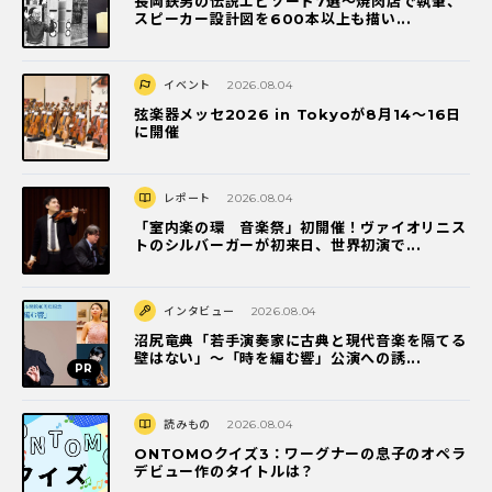
長岡鉄男の伝説エピソード7選〜焼肉店で執筆、
スピーカー設計図を600本以上も描い...
イベント
2026.08.04
弦楽器メッセ2026 in Tokyoが8月14～16日
に開催
レポート
2026.08.04
「室内楽の環 音楽祭」初開催！ヴァイオリニス
トのシルバーガーが初来日、世界初演で...
インタビュー
2026.08.04
沼尻竜典「若手演奏家に古典と現代音楽を隔てる
壁はない」～「時を編む響」公演への誘...
読みもの
2026.08.04
ONTOMOクイズ3：ワーグナーの息子のオペラ
デビュー作のタイトルは？