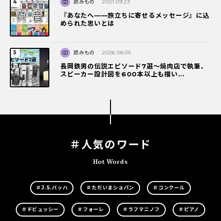
読みもの
2021.09.23
『あなたへ――旅立ちに寄せるメッセージ』に込
められた思いとは
読みもの
2026.08.05
長岡鉄男の伝説エピソード7選〜焼肉店で執筆、
スピーカー設計図を600本以上も描い...
＃人気のワード
Hot Words
＃J.S.バッハ
＃ただいまショパン
＃コンクール
＃ドビュッシー
＃フォーレ
＃ラフマニノフ
＃ピアノ