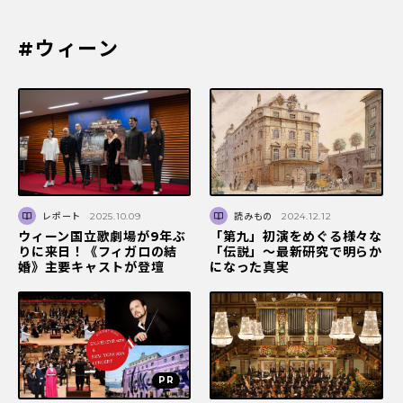
#ウィーン
レポート
2025.10.09
読みもの
2024.12.12
ウィーン国立歌劇場が9年ぶ
「第九」初演をめぐる様々な
りに来日！《フィガロの結
「伝説」～最新研究で明らか
婚》主要キャストが登壇
になった真実