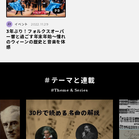
イベント
2022.11.29
3年ぶり！フォルクスオーパ
ー響と過ごす年末年始～憧れ
のウィーンの歴史と音楽を体
感
＃テ
ー
マと連載
#Theme & Series