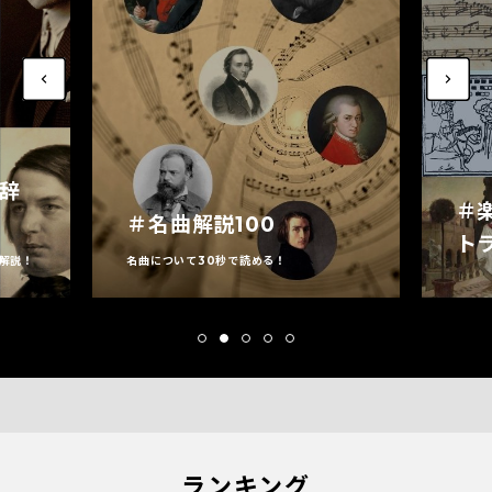
家辞
＃
＃名曲解説100
ト
解説！
名曲について30秒で読める！
ランキング