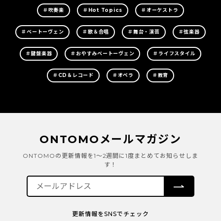
＃吹奏楽
＃Hot Topics
＃オーケストラ
＃ベートーヴェン
＃歌＆合唱
＃舞台・演芸
＃弦楽器
＃鍵盤楽器
＃おやすみベートーヴェン
＃ライフスタイル
＃CD＆レコード
＃オペラ
＃教育
ONTOMOメールマガジン
ONTOMOの更新情報を1～2週間に1度まとめてお知らせしま
す！
更新情報をSNSでチェック