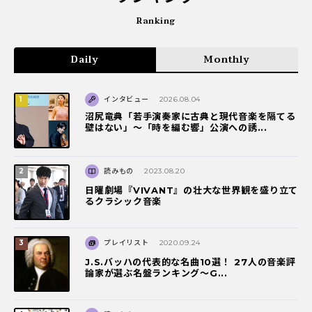
Ranking
Daily
Monthly
インタビュー
2026.08.04
沼尻竜典「若手演奏家に古典と現代音楽を隔てる
壁はない」～「時を編む響」公演への誘...
読みもの
2023.08.20
日曜劇場『VIVANT』の壮大な世界観を盛り立て
るクラシック音楽
プレイリスト
2020.09.24
J.S.バッハの代表的な名曲10選！ 27人の音楽評
論家が選ぶ名盤ランキング〜G...