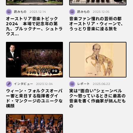
読みもの
2023.12.14
読みもの
2023.12.05
オーストリア音楽トピック
音楽ファン憧れの芸術の都
2024 本場で記念年の第
オーストリア・ウィーンで、
九、ブルックナー、シュトラ
うっとり音楽に浸る旅を
ウス...
インタビュー
2023.12.04
レポート
2023.06.22
ウィーン・フォルクスオーパ
実は“面白い”シェーンベル
ー響と来日する指揮者グイ
ク～怒っているときに最高の
ド・マンクージのユニークな
音楽を書く作曲家が挑んだも
横顔
の