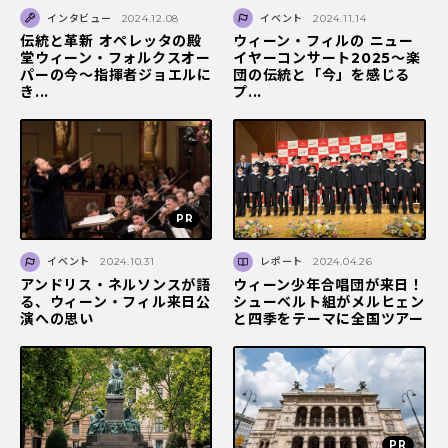
インタビュー
2024.12.08
イベント
2024.11.14
伝統と革新 オペレッタの殿
ウィーン・フィルの ニュー
堂ウィーン・フォルクスオー
イヤーコンサート2025～楽
パーの今～指揮者ジョエルに
団の伝統と「今」を感じる
き...
プ...
イベント
2024.10.31
レポート
2024.04.26
アンドリス・ネルソンスが語
ウィーン少年合唱団が来日！
る、ウィーン・フィル来日公
シューベルト組がメルヒェン
演への思い
と四季をテーマに全国ツアー