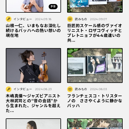
インタビュー
2024.09.18
読みもの
2024.09.07
山根一仁、いまもなお深化し
巨匠的スケール感のヴァイオ
続けるバッハへの熱い想いの
リニスト・ロザコヴィッチと
現在地
プレトニョフが44歳違いの
共...
インタビュー
2024.08.23
読みもの
2024.08.03
木嶋真優〜ジャズピアニスト
フランチェスコ・トリスター
大林武司との“音の会話”か
ノの ささやくように静かな
ら生まれた、ジャンルを超え
バッハ
た...