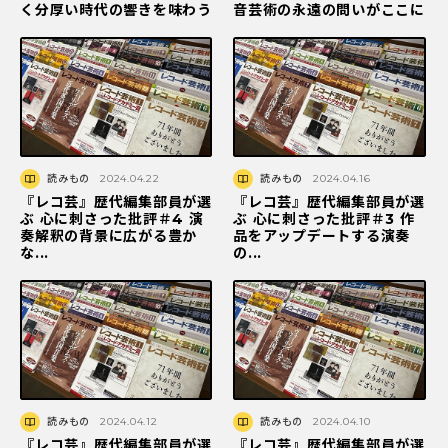
く分厚い時代の響きを味わう
音芸術の永遠の問いがここに
読みもの
2024.04.22
読みもの
2024.04.16
『レコ芸』歴代編集部員が選
『レコ芸』歴代編集部員が選
ぶ 心に刺さった批評＃4 演
ぶ 心に刺さった批評＃3 作
奏解釈の背景に広がる豊か
品をアップデートする演奏
な...
の...
読みもの
2024.04.12
読みもの
2024.04.10
『レコ芸』歴代編集部員が選
『レコ芸』歴代編集部員が選