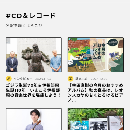
#CD＆レコード
名盤を聴くよろこび
インタビュー
2024.11.03
読みもの
2024.10.26
ゴジラ生誕70年＆伊福部昭
【林田直樹の今月のおすすめ
生誕110年 いまこそ伊福部
アルバム】秋の夜長は、レオ
昭の音楽世界を堪能しよう！
ンスカヤの甘くとろけるピア
ノ...