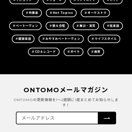
＃吹奏楽
＃Hot Topics
＃オーケストラ
＃ベートーヴェン
＃歌＆合唱
＃舞台・演芸
＃弦楽器
＃鍵盤楽器
＃おやすみベートーヴェン
＃ライフスタイル
＃CD＆レコード
＃オペラ
＃教育
ONTOMOメールマガジン
ONTOMOの更新情報を1～2週間に1度まとめてお知らせしま
す！