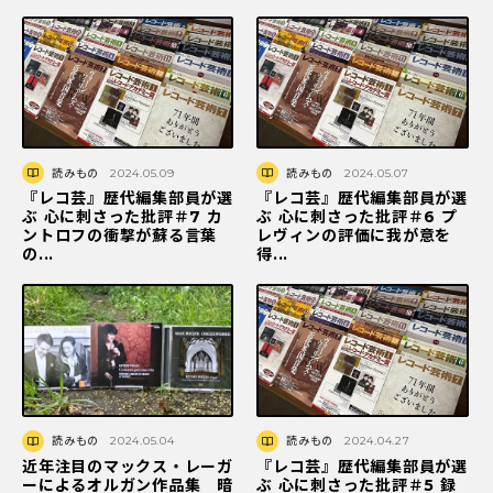
読みもの
2024.05.09
読みもの
2024.05.07
『レコ芸』歴代編集部員が選
『レコ芸』歴代編集部員が選
ぶ 心に刺さった批評＃7 カ
ぶ 心に刺さった批評＃6 プ
ントロフの衝撃が蘇る言葉
レヴィンの評価に我が意を
の...
得...
読みもの
2024.05.04
読みもの
2024.04.27
近年注目のマックス・レーガ
『レコ芸』歴代編集部員が選
ーによるオルガン作品集 暗
ぶ 心に刺さった批評＃5 録