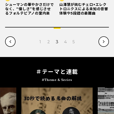
シューマンの華やかさだけで
山澤慧が挑むチェロ×エレク
なく、“優しさ”を感じさせ
トロニクスによる未知の音響
るフォルテピアノの室内楽
体験や5段譜の最難曲
1
2
3
4
5
＃テ
ー
マと連載
#Theme & Series