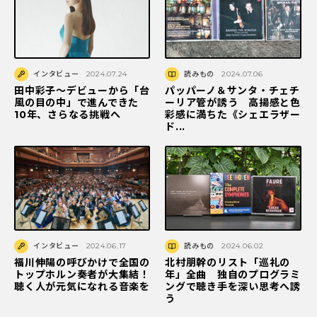
インタビュー
2024.07.24
読みもの
2024.07.06
田中彩子～デビューから「台
パッパーノ＆サンタ・チェチ
風の目の中」で進んできた
ーリア管が誘う 高揚感と色
10年、さらなる挑戦へ
彩感に満ちた《シェエラザー
ド...
インタビュー
2024.06.17
読みもの
2024.06.02
福川伸陽の呼びかけで全国の
北村朋幹のリスト「巡礼の
トップホルン奏者が大集結！
年」全曲 独自のプログラミ
聴く人が元気になれる音楽を
ングで聴き手を深い思考へ誘
う