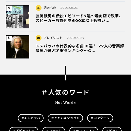
読みもの
2026.08.05
長岡鉄男の伝説エピソード7選〜焼肉店で執筆、
スピーカー設計図を600本以上も描い...
プレイリスト
2020.09.24
J.S.バッハの代表的な名曲10選！ 27人の音楽評
論家が選ぶ名盤ランキング〜G...
＃人気のワード
Hot Words
＃J.S.バッハ
＃ただいまショパン
＃コンクール
＃ドビュッシー
＃フォーレ
＃ラフマニノフ
＃ピアノ