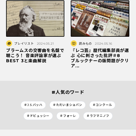
プレイリスト
2024.05.21
読みもの
2024.05.16
ブラームスの交響曲を名盤で
『レコ芸』歴代編集部員が選
聴こう！ 音楽評論家が選ぶ
ぶ 心に刺さった批評＃8
BEST 3と楽曲解説
ブルックナーの版問題がクリ
ア...
#人気のワード
＃J.S.バッハ
＃ただいまショパン
＃コンクール
＃ドビュッシー
＃フォーレ
＃ラフマニノフ