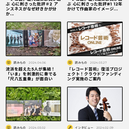
ぶ 心に刺さった批評＃2 ア
ぶ 心に刺さった批評#1 12年
ンスネスがなぜ好きかが分
かけて作曲家のイメージ...
か...
読みもの
2024.04.06
読みもの
2024.03.27
流派を超えた5人が集結！
『レコード芸術』復活プロジ
「いま」を刺激的に奏でる
ェクト！クラウドファンディ
「尺八五重奏」が面白い
ング実施のご案内
読みもの
2024.03.02
インタビュー
2024.02.09