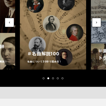
家辞
＃
＃名曲解説100
ト
解説！
名曲について30秒で読める！