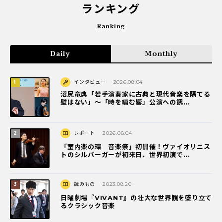
ランキング
Ranking
Daily
Monthly
インタビュー
2026.08.04
沼尻竜典「若手演奏家に古典と現代音楽を隔てる
壁はない」～「時を編む響」公演への誘...
レポート
2026.08.04
「室内楽の環 音楽祭」初開催！ヴァイオリニス
トのシルバーガーが初来日、世界初演で...
読みもの
2023.08.20
日曜劇場『VIVANT』の壮大な世界観を盛り立て
るクラシック音楽