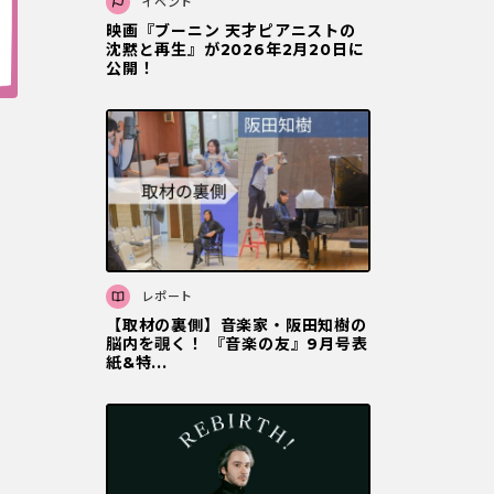
イベント
映画『ブーニン 天才ピアニストの
沈黙と再⽣』が2026年2⽉20⽇に
公開！
レポート
【取材の裏側】音楽家・阪田知樹の
脳内を覗く！ 『音楽の友』9月号表
紙&特...