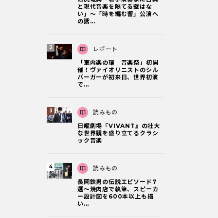
と現代音楽を隔てる壁はな
い」～「時を編む響」公演へ
の誘...
レポート
「室内楽の環 音楽祭」初開
催！ヴァイオリニストのシル
バーガーが初来日、世界初演
で...
読みもの
日曜劇場『VIVANT』の壮大
な世界観を盛り立てるクラシ
ック音楽
読みもの
長岡鉄男の伝説エピソード7
選〜焼肉店で執筆、スピーカ
ー設計図を600本以上も描
い...