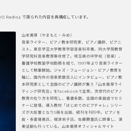
O Radio』で語られた内容を再構成しています。
山本美芽（やまもと・みめ）
音楽ライター、ピアノ教本研究家、ピアノ講師、ピアニ
スト。東京学芸大学教育学部音楽科卒業、同大学院教育
学研究科音楽教育専攻修了。埼玉県の中学校（音楽）、
養護学校教諭学校勤務を経て、1997年より音楽ライター
として執筆開始。ジャズ・フュージョン・ピアノ教育を
軸に、国内外の音楽家数百人にインタビュー。ピアノ教
本研究家として全国のピアノ講師が集う「山本美芽ライ
ティング研究会」をfacebookで主宰。次世代のピアノ
教育の在り方を研究し、著書多数。全国の楽器店でセミ
ナーに登壇。導入教材「はじめてのピアチャレ」シリー
ズが大反響となり5冊を出版、続刊を刊行中。ピアノを
故・多喜靖美氏、根津栄子氏、佐藤勝重氏に師事し、演
奏活動も行っている。山本美芽オフィシャルサイト