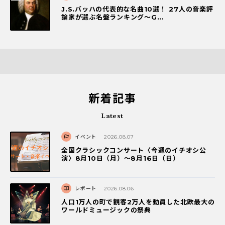
J.S.バッハの代表的な名曲10選！ 27人の音楽評
論家が選ぶ名盤ランキング〜G...
新着記事
Latest
イベント
2026.08.07
全国クラシックコンサート〈今週のイチオシ公
演〉8月10日（月）～8月16日（日）
レポート
2026.08.06
人口1万人の町で観客2万人を動員した北欧最大の
ワールドミュージックの祭典