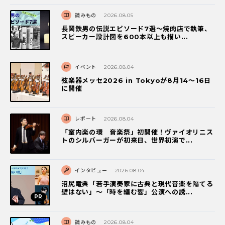
読みもの
2026.08.05
長岡鉄男の伝説エピソード7選〜焼肉店で執筆、
スピーカー設計図を600本以上も描い...
イベント
2026.08.04
弦楽器メッセ2026 in Tokyoが8月14～16日
に開催
レポート
2026.08.04
「室内楽の環 音楽祭」初開催！ヴァイオリニス
トのシルバーガーが初来日、世界初演で...
インタビュー
2026.08.04
沼尻竜典「若手演奏家に古典と現代音楽を隔てる
壁はない」～「時を編む響」公演への誘...
読みもの
2026.08.04