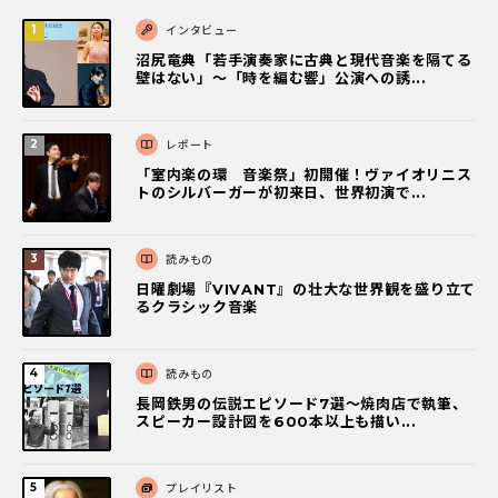
インタビュー
沼尻竜典「若手演奏家に古典と現代音楽を隔てる
壁はない」～「時を編む響」公演への誘...
レポート
「室内楽の環 音楽祭」初開催！ヴァイオリニス
トのシルバーガーが初来日、世界初演で...
読みもの
日曜劇場『VIVANT』の壮大な世界観を盛り立て
るクラシック音楽
読みもの
長岡鉄男の伝説エピソード7選〜焼肉店で執筆、
スピーカー設計図を600本以上も描い...
プレイリスト