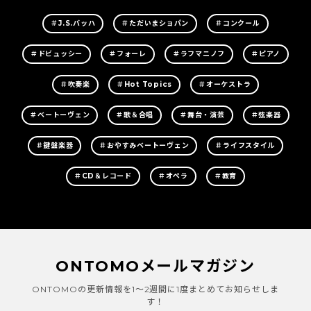
＃J.S.バッハ
＃ただいまショパン
＃コンクール
＃ドビュッシー
＃フォーレ
＃ラフマニノフ
＃ピアノ
＃吹奏楽
＃Hot Topics
＃オーケストラ
＃ベートーヴェン
＃歌＆合唱
＃舞台・演芸
＃弦楽器
＃鍵盤楽器
＃おやすみベートーヴェン
＃ライフスタイル
＃CD＆レコード
＃オペラ
＃教育
ONTOMOメールマガジン
ONTOMOの更新情報を1～2週間に1度まとめてお知らせしま
す！