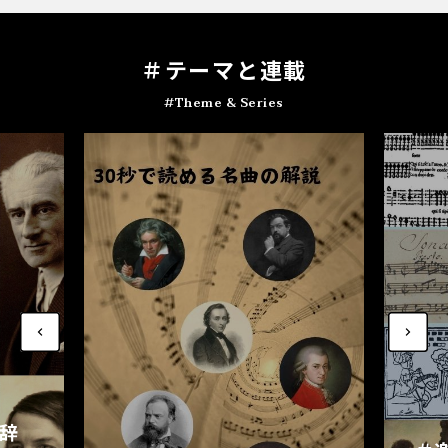
＃テ
ー
マと連載
#Theme & Series
家辞