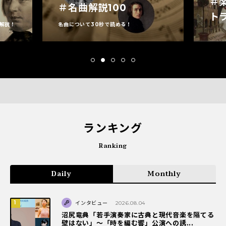
＃
＃名曲解説100
ト
解説！
名曲について30秒で読める！
ランキング
Ranking
Daily
Monthly
インタビュー
2026.08.04
沼尻竜典「若手演奏家に古典と現代音楽を隔てる
壁はない」～「時を編む響」公演への誘...