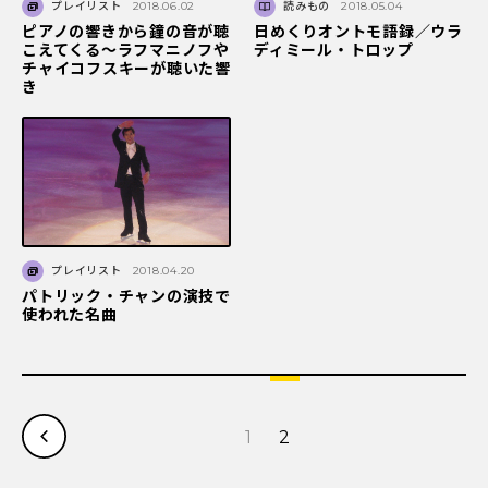
プレイリスト
2018.06.02
読みもの
2018.05.04
ピアノの響きから鐘の音が聴
日めくりオントモ語録／ウラ
こえてくる～ラフマニノフや
ディミール・トロップ
チャイコフスキーが聴いた響
き
プレイリスト
2018.04.20
パトリック・チャンの演技で
使われた名曲
1
2