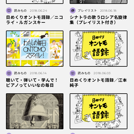
読みもの
2018.06.24
プレイリスト
2018.06.18
日めくりオントモ語録／ニコ
シナトラの歌うロシア名旋律
ライ・ルガンスキー
集（プレイリスト付き）
読みもの
2018.06.14
読みもの
2018.06.03
聴いて・弾いて・学んで！
日めくりオントモ語録／江本
ピアノっていいなの毎日
純子