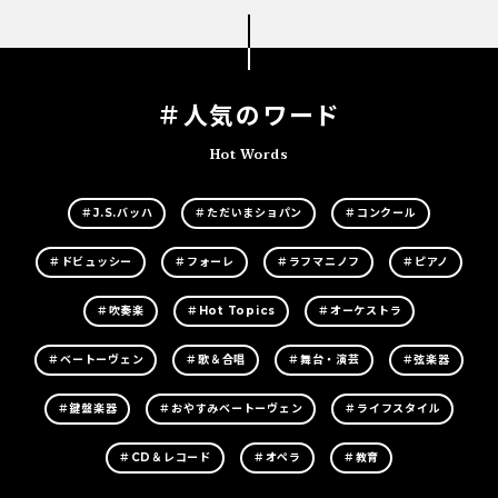
＃人気のワード
Hot Words
＃J.S.バッハ
＃ただいまショパン
＃コンクール
＃ドビュッシー
＃フォーレ
＃ラフマニノフ
＃ピアノ
＃吹奏楽
＃Hot Topics
＃オーケストラ
＃ベートーヴェン
＃歌＆合唱
＃舞台・演芸
＃弦楽器
＃鍵盤楽器
＃おやすみベートーヴェン
＃ライフスタイル
＃CD＆レコード
＃オペラ
＃教育