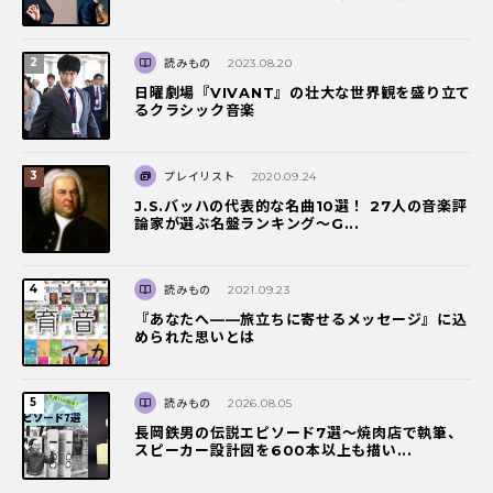
読みもの
2023.08.20
日曜劇場『VIVANT』の壮大な世界観を盛り立て
るクラシック音楽
プレイリスト
2020.09.24
J.S.バッハの代表的な名曲10選！ 27人の音楽評
論家が選ぶ名盤ランキング〜G...
読みもの
2021.09.23
『あなたへ――旅立ちに寄せるメッセージ』に込
められた思いとは
読みもの
2026.08.05
長岡鉄男の伝説エピソード7選〜焼肉店で執筆、
スピーカー設計図を600本以上も描い...