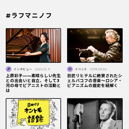
#ラフマニノフ
インタビュー
2020.12.11
イベント
2019.09.20
上原彩子——素晴らしい先生
巨匠リヒテルに絶賛されたシ
との出会いと自立、そして3
ェルバコフの音楽～ロシア・
児の母でピアニストの活動と
ピアニズムの歴史を紐解く
は