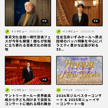
インタビュー
2025.03.18
インタビュー
2025.03.18
東京文化会館～現代音楽フェ
住友生命いずみホール〜原点
スが今年も開催！誰もが気軽
回帰のバッハ特集を中心にバ
に立ち寄れる音楽文化の発信
ラエティ豊かな企画が彩る
地
35...
インタビュー
2025.03.18
イベント
2024.12.11
サントリーホール～世界最高
2024年ジルベスターコンサ
峰から子ども向けまで良質な
ート & 2025年ニューイヤ
コンサートに触れる晴れ舞台
ーコンサート一覧