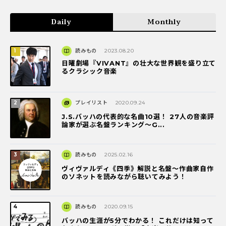
Daily
Monthly
読みもの
2023.08.20
日曜劇場『VIVANT』の壮大な世界観を盛り立て
るクラシック音楽
プレイリスト
2020.09.24
J.S.バッハの代表的な名曲10選！ 27人の音楽評
論家が選ぶ名盤ランキング〜G...
読みもの
2025.02.16
ヴィヴァルディ《四季》解説と名盤～作曲家自作
のソネットを読みながら聴いてみよう！
読みもの
2020.09.15
バッハの生涯が5分でわかる！ これだけは知って