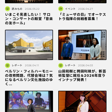
読みもの
2026.05.22
イベント
2026.04.27
いまこそ見直したい！ サロ
「ミューザの日」でオーケス
ン・コンサートの殿堂「音楽
トラ指揮の挑戦者募集！
の友ホール」
レポート
2026.04.11
レポート
2026.04.03
ベルリン・フィルハーモニー
山田和樹と岡田利規が、新芸
の改修問題、代替会場は？気
術監督に就任＆2026年度ラ
になるベルリン文化施設のゆ
インナップ発表！
く...