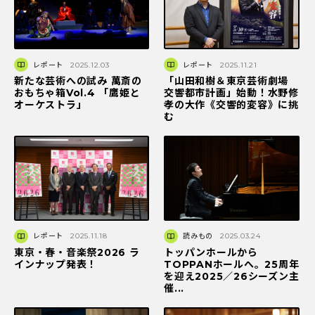
レポート
2025.12.03
レポート
2025.11.21
新たな芸術への試み 萬斎の
「山田和樹＆東京芸術劇場
おもちゃ箱Vol.4 「鷹姫と
交響都市計画」始動！水野修
オーケストラ」
孝の大作《交響的変容》に挑
む
レポート
2025.11.18
読みもの
2025.03.24
東京・春・音楽祭2026 ラ
トッパンホールから
インナップ発表！
TOPPANホールへ。25周年
を迎え2025／26シーズン主
催...