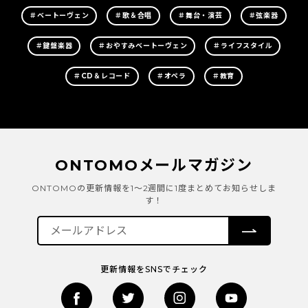
＃ベートーヴェン
＃歌＆合唱
＃舞台・演芸
＃弦楽器
＃鍵盤楽器
＃おやすみベートーヴェン
＃ライフスタイル
＃CD＆レコード
＃オペラ
＃教育
ONTOMOメールマガジン
ONTOMOの更新情報を1～2週間に1度まとめてお知らせしま
す！
更新情報をSNSでチェック