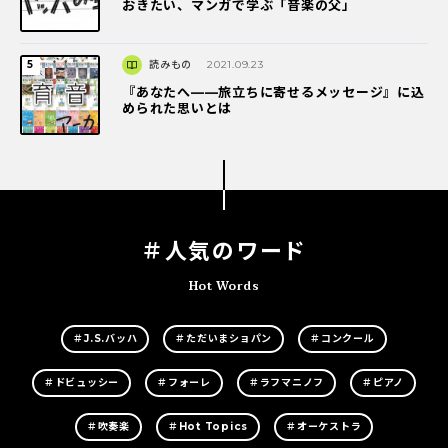
おきたい、マンガで学ぶ「音楽の父」
読みもの
2021.09.23
『あなたへ――旅立ちに寄せるメッセージ』に込
められた思いとは
＃人気のワード
Hot Words
＃J.S.バッハ
＃ただいまショパン
＃コンクール
＃ドビュッシー
＃フォーレ
＃ラフマニノフ
＃ピアノ
＃吹奏楽
＃Hot Topics
＃オーケストラ