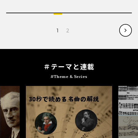
1
2
＃テ
ー
マと連載
#Theme & Series