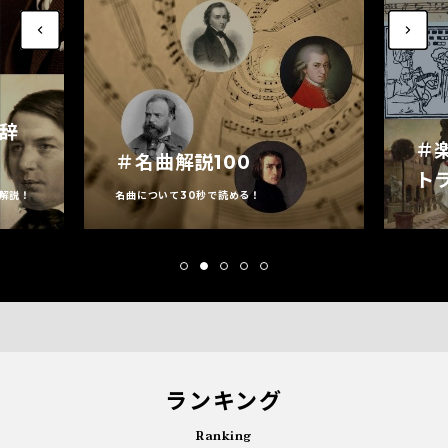
家辞
＃
＃名曲解説100
ト
解説！
名曲について30秒で読める！
ランキング
Ranking