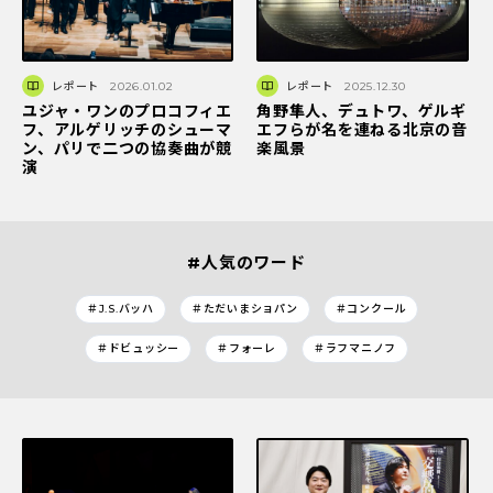
レポート
2026.01.02
レポート
2025.12.30
ユジャ・ワンのプロコフィエ
角野隼人、デュトワ、ゲルギ
フ、アルゲリッチのシューマ
エフらが名を連ねる北京の音
ン、パリで二つの協奏曲が競
楽風景
演
#人気のワード
＃J.S.バッハ
＃ただいまショパン
＃コンクール
＃ドビュッシー
＃フォーレ
＃ラフマニノフ