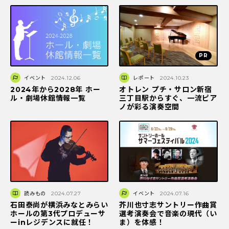
イベント
2024.12.06
レポート
2024.10.23
2024年から2028年 ホー
オトレン プチ・サロン新宿
ル・劇場休館情報一覧
三丁目駅からすぐ、一流ピア
ノが彩る演奏空間
読みもの
2024.07.27
イベント
2024.07.16
石田泰尚が横浜みなとみらい
芥川也寸志サントリー作曲賞
ホールの第3代プロデューサ
選考演奏会で音楽の現代（い
ーinレジデンスに就任！
ま）を体感！