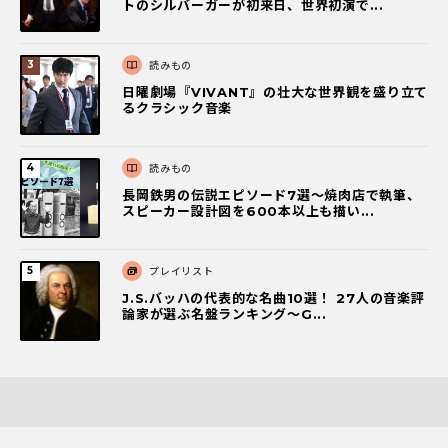
トのシルバーガーが初来日、世界初演で...
読みもの
日曜劇場『VIVANT』の壮大な世界観を盛り立て
るクラシック音楽
読みもの
長岡鉄男の伝説エピソード7選〜焼肉店で執筆、
スピーカー設計図を600本以上も描い...
プレイリスト
J.S.バッハの代表的な名曲10選！ 27人の音楽評
論家が選ぶ名盤ランキング〜G...