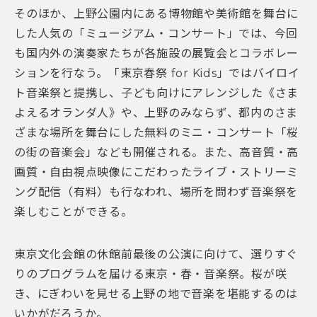
そのほか、上野公園内にある博物館や美術館を舞台に
した人気の「ミュージアム・コンサート」では、今回
も国内外の演奏家たちが各施設の展覧会とコラボレー
ションを行なう。「東京春祭 for Kids」ではバイロイ
ト音楽祭と提携し、子ども向けにアレンジした《さま
よえるオランダ人》や、上野のみならず、都内のさま
ざまな場所を舞台にした無料のミニ・コンサート「桜
の街の音楽会」なども開催される。また、高音質・高
画質・自由視点映像にこだわったライブ・ストリーミ
ング配信（有料）も行なわれ、場所を問わず音楽祭を
楽しむことができる。
東京文化会館の休館前最後の公演に向けて、選りすぐ
りのプログラムを届ける東京・春・音楽祭。桜が咲
き、にぎわいを見せる上野の地で音楽を堪能するのは
いかがだろうか。