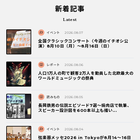
新着記事
Latest
イベント
2026.08.07
全国クラシックコンサート〈今週のイチオシ公
演〉8月10日（月）～8月16日（日）
レポート
2026.08.06
人口1万人の町で観客2万人を動員した北欧最大の
ワールドミュージックの祭典
読みもの
2026.08.05
長岡鉄男の伝説エピソード7選〜焼肉店で執筆、
スピーカー設計図を600本以上も描い...
イベント
2026.08.04
弦楽器メッセ2026 in Tokyoが8月14～16日