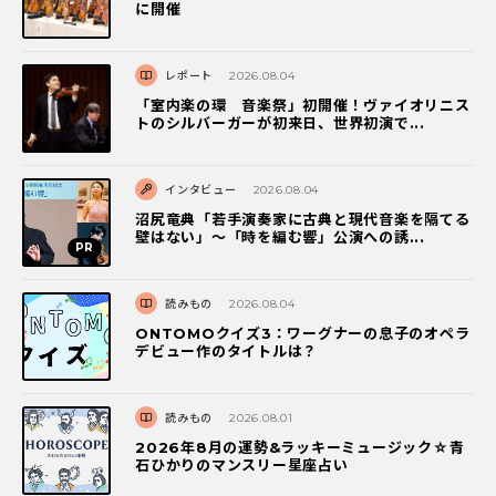
に開催
レポート
2026.08.04
「室内楽の環 音楽祭」初開催！ヴァイオリニス
トのシルバーガーが初来日、世界初演で...
インタビュー
2026.08.04
沼尻竜典「若手演奏家に古典と現代音楽を隔てる
壁はない」～「時を編む響」公演への誘...
読みもの
2026.08.04
ONTOMOクイズ3：ワーグナーの息子のオペラ
デビュー作のタイトルは？
読みもの
2026.08.01
2026年8月の運勢&ラッキーミュージック☆青
石ひかりのマンスリー星座占い