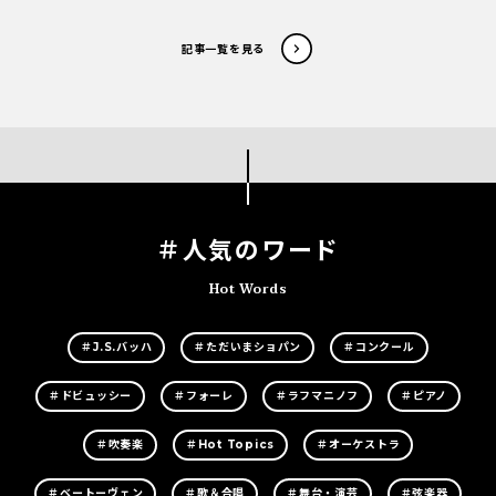
記事一覧を見る
＃人気のワード
Hot Words
＃J.S.バッハ
＃ただいまショパン
＃コンクール
＃ドビュッシー
＃フォーレ
＃ラフマニノフ
＃ピアノ
＃吹奏楽
＃Hot Topics
＃オーケストラ
＃ベートーヴェン
＃歌＆合唱
＃舞台・演芸
＃弦楽器