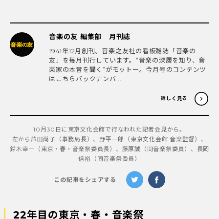
音楽の友 編集部 月刊誌
1941年12月創刊。音楽之友社の看板雑誌「音楽の
友」を毎月刊行しています。“音楽の深層を知り、音
楽家の本音を聞く”がモットー。今月号のコンテンツ
はこちらバックナンバ...
詳しく見る
10月30日に東京文化会館で行なわれた記者会見から。
左から芦田尚子（事務局長）、野平一郎（東京文化会館 音楽監督）、
鈴木幸一（東京・春・音楽祭委員長）、藤原誠（同音楽祭委員）、長岡
信裕（同音楽祭委員）
この記事をシェアする
22年目の東京・春・音楽祭