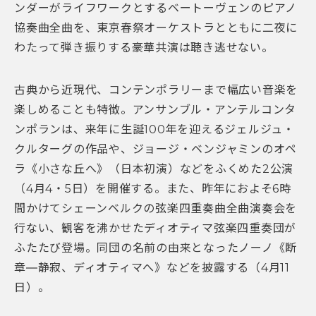
ンダーがライフワークとするベートーヴェンのピアノ
協奏曲全曲を、東京春祭オーケストラとともに二夜に
わたって弾き振りする豪華共演は聴き逃せない。
古典から近現代、コンテンポラリーまで幅広い音楽を
楽しめることも特徴。アンサンブル・アンテルコンタ
ンポランは、来年に生誕100年を迎えるジェルジュ・
クルターグの作品や、ジョージ・ベンジャミンのオペ
ラ《小さな丘へ》（日本初演）などをふくめた2公演
（4月4・5日）を開催する。また、昨年におよそ6時
間かけてシェーンベルクの弦楽四重奏曲全曲演奏会を
行ない、観客を沸かせたディオティマ弦楽四重奏団が
ふたたび登場。同団の名前の由来となったノーノ《断
章―静寂、ディオティマへ》などを披露する（4月11
日）。