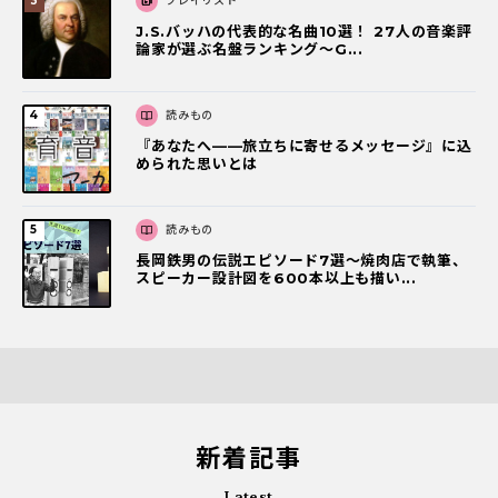
プレイリスト
J.S.バッハの代表的な名曲10選！ 27人の音楽評
論家が選ぶ名盤ランキング〜G...
読みもの
『あなたへ――旅立ちに寄せるメッセージ』に込
められた思いとは
読みもの
長岡鉄男の伝説エピソード7選〜焼肉店で執筆、
スピーカー設計図を600本以上も描い...
新着記事
Latest