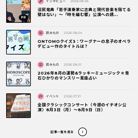
インタビュー
2026.08.04
沼尻竜典「若手演奏家に古典と現代音楽を隔てる
壁はない」～「時を編む響」公演への誘...
読みもの
2026.08.04
ONTOMOクイズ3：ワーグナーの息子のオペラ
デビュー作のタイトルは？
読みもの
2026.08.01
2026年8月の運勢&ラッキーミュージック☆青
石ひかりのマンスリー星座占い
イベント
2026.07.31
全国クラシックコンサート〈今週のイチオシ公
演〉8月3日（月）～8月9日（日）
記事一覧を見る