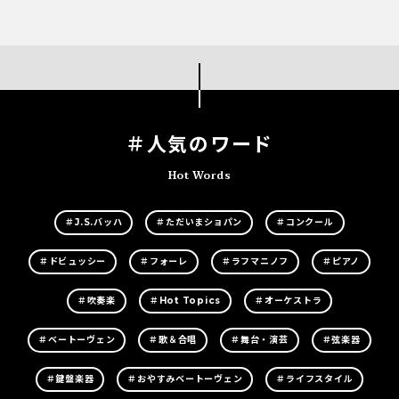
＃人気のワード
Hot Words
＃J.S.バッハ
＃ただいまショパン
＃コンクール
＃ドビュッシー
＃フォーレ
＃ラフマニノフ
＃ピアノ
＃吹奏楽
＃Hot Topics
＃オーケストラ
＃ベートーヴェン
＃歌＆合唱
＃舞台・演芸
＃弦楽器
＃鍵盤楽器
＃おやすみベートーヴェン
＃ライフスタイル