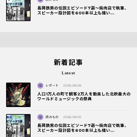
長岡鉄男の伝説エピソード7選〜焼肉店で執筆、
スピーカー設計図を600本以上も描い...
新着記事
Latest
レポート
2026.08.06
人口1万人の町で観客2万人を動員した北欧最大の
ワールドミュージックの祭典
読みもの
2026.08.05
長岡鉄男の伝説エピソード7選〜焼肉店で執筆、
スピーカー設計図を600本以上も描い...