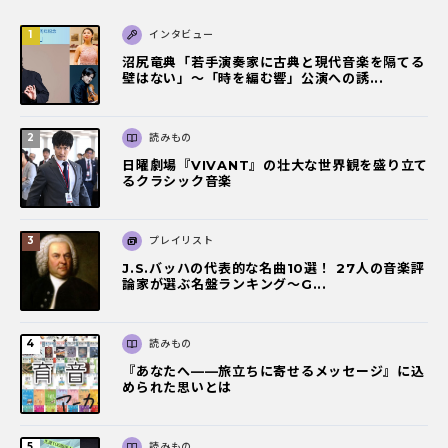
インタビュー
沼尻竜典「若手演奏家に古典と現代音楽を隔てる
壁はない」～「時を編む響」公演への誘...
読みもの
日曜劇場『VIVANT』の壮大な世界観を盛り立て
るクラシック音楽
プレイリスト
J.S.バッハの代表的な名曲10選！ 27人の音楽評
論家が選ぶ名盤ランキング〜G...
読みもの
『あなたへ――旅立ちに寄せるメッセージ』に込
められた思いとは
読みもの