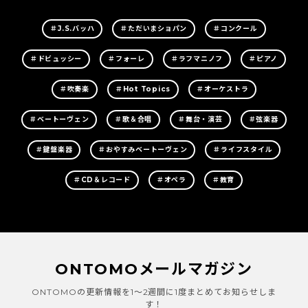
＃J.S.バッハ
＃ただいまショパン
＃コンクール
＃ドビュッシー
＃フォーレ
＃ラフマニノフ
＃ピアノ
＃吹奏楽
＃Hot Topics
＃オーケストラ
＃ベートーヴェン
＃歌＆合唱
＃舞台・演芸
＃弦楽器
＃鍵盤楽器
＃おやすみベートーヴェン
＃ライフスタイル
＃CD＆レコード
＃オペラ
＃教育
ONTOMOメールマガジン
ONTOMOの更新情報を1～2週間に1度まとめてお知らせしま
す！