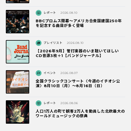
レポート
2026.08.10
BBCプロムス開幕～アメリカ合衆国建国250年
を記念する曲目が多く登場
プレイリスト
2026.08.10
【2026年9月】管打楽器のいま聴いてほしい
CD音源3枚＋1【バンドジャーナル】
イベント
2026.08.07
全国クラシックコンサート〈今週のイチオシ公
演〉8月10日（月）～8月16日（日）
レポート
2026.08.06
人口1万人の町で観客2万人を動員した北欧最大の
ワールドミュージックの祭典