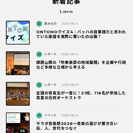
新着記事
Latest
読みもの
2026.08.11
ONTOMOクイズ4：バッハの自筆譜だと思われ
ていた楽譜を実際に書いたのは誰？
レポート
2026.08.11
課題山積の「吹奏楽部の地域展開」を企業や行政
など多様な立場から考える
レポート
2026.08.10
全国の音高生が一堂に！21校、116名が参加した
真夏の合同オーケストラ
イベント
2026.08.10
サラダ音楽祭2026～音楽の喜びが響き合い
街、人、世代をつなぐ