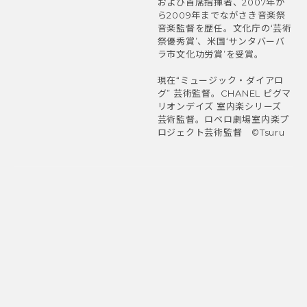
および首席指揮者、2007年か
ら2009年までながさき音楽祭
音楽監督を歴任。文化庁の‘芸術
祭優秀賞’、米国‘サンタバーバ
ラ市文化功労賞’を受賞。
現在“ミュージック・ダイアロ
グ” 芸術監督。CHANEL ピグマ
リオンデイズ 室内楽シリーズ
芸術監督。ロベロ劇場室内楽プ
ロジェクト芸術監督 ©Tsuru