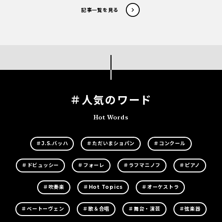
記事一覧を見る
＃人気のワード
Hot Words
＃J.S.バッハ
＃ただいまショパン
＃コンクール
＃ドビュッシー
＃フォーレ
＃ラフマニノフ
＃ピアノ
＃吹奏楽
＃Hot Topics
＃オーケストラ
＃ベートーヴェン
＃歌＆合唱
＃舞台・演芸
＃弦楽器