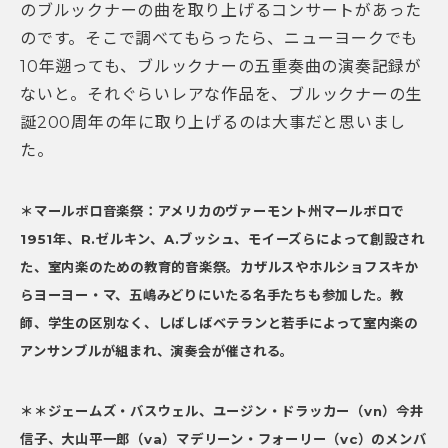
のブルックナーの曲を取り上げるコンサートがあった
のです。そこで調べてもらったら、ニューヨークでも
10年遡っても、ブルックナーの五重奏曲の演奏記録が
ないと。それぐらいレアな作品を、ブルックナーの生
誕200周年の年に取り上げるのは大事だと思いまし
た。
＊マールボロ音楽祭：アメリカのヴァーモント州マールボロで
1951年、R.ゼルキン、A.ブッシュ、モイーズらによって創設され
た、室内楽のための教育的音楽祭。カザルスやホルショフスキか
らヨーヨー・マ、五嶋みどりにいたる名手たちも参加した。教
師、学生の区別なく、しばしばベテランと若手によって室内楽の
アンサンブルが組まれ、演奏会が催される。
＊＊ジェームズ・バスウェル、ユージン・ドラッカー（vn）今井
信子、大山平一郎（va）マデリーン・フォーリー（vc）のメンバ