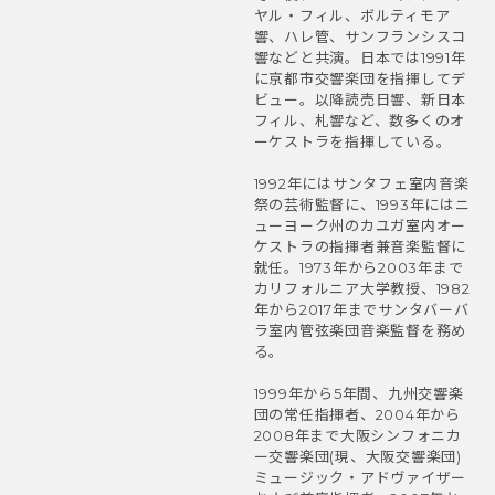
ヤル・フィル、ボルティモア
響、ハレ管、サンフランシスコ
響などと共演。日本では1991年
に京都市交響楽団を指揮してデ
ビュー。以降読売日響、新日本
フィル、札響など、数多くのオ
ーケストラを指揮している。
1992年にはサンタフェ室内音楽
祭の芸術監督に、1993年にはニ
ューヨーク州のカユガ室内オー
ケストラの指揮者兼音楽監督に
就任。1973年から2003年まで
カリフォルニア大学教授、1982
年から2017年までサンタバーバ
ラ室内管弦楽団音楽監督を務め
る。
1999年から5年間、九州交響楽
団の常任指揮者、2004年から
2008年まで大阪シンフォニカ
ー交響楽団(現、大阪交響楽団)
ミュージック・アドヴァイザー