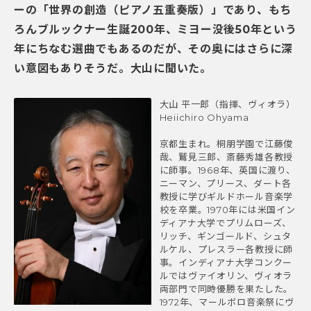
ーの「世界の創造（ピアノ五重奏版）」であり、もち
ろんブルックナー生誕200年、ミヨー没後50年という
年にちなむ選曲でもあるのだが、その奥にはさらに深
い意図もありそうだ。大山に聞いた。
大山 平一郎（指揮、ヴィオラ）
Heiichiro Ohyama
京都生まれ。桐朋学園で江藤俊
哉、鷲見三郎、斎藤秀雄各教授
に師事。1968年、英国に渡り、
ニーマン、プリース、ダート各
教授に学びギルドホール音楽学
校を卒業。1970年には米国イン
ディアナ大学でプリムローズ、
リッチ、ギンゴールド、シュタ
ルケル、プレスラー各教授に師
事。インディアナ大学コンクー
ルではヴァイオリン、ヴィオラ
両部門で同時優勝を果たした。
1972年、マールボロ音楽祭にヴ