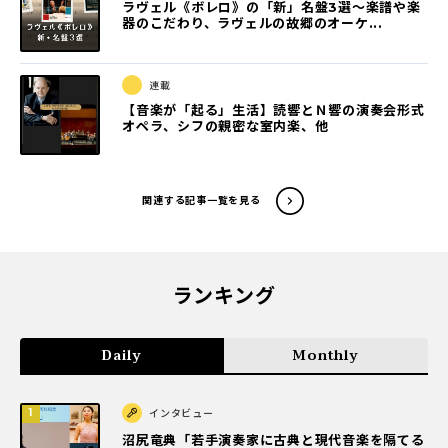
ラヴェル《ボレロ》の「新」名盤3選〜楽譜や楽
器のこだわり、ラヴェルの故郷のオーケ...
連載
【音楽が「起る」生活】読響とＮ響の演奏会形式
オペラ、シフの親密な室内楽、他
関連する記事一覧を見る
ランキング
Daily
Monthly
インタビュー
沼尻竜典「若手演奏家に古典と現代音楽を隔てる