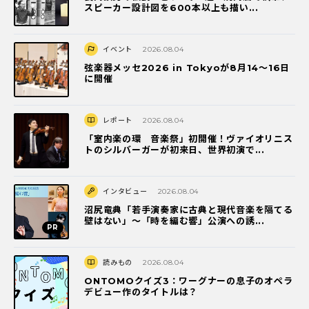
スピーカー設計図を600本以上も描い...
イベント
2026.08.04
弦楽器メッセ2026 in Tokyoが8月14～16日
に開催
レポート
2026.08.04
「室内楽の環 音楽祭」初開催！ヴァイオリニス
トのシルバーガーが初来日、世界初演で...
インタビュー
2026.08.04
沼尻竜典「若手演奏家に古典と現代音楽を隔てる
壁はない」～「時を編む響」公演への誘...
読みもの
2026.08.04
ONTOMOクイズ3：ワーグナーの息子のオペラ
デビュー作のタイトルは？