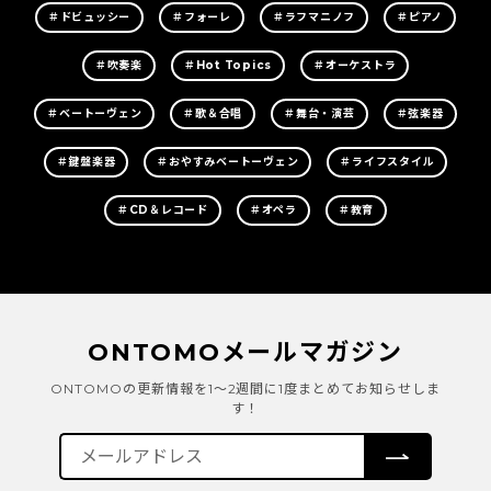
＃ドビュッシー
＃フォーレ
＃ラフマニノフ
＃ピアノ
＃吹奏楽
＃Hot Topics
＃オーケストラ
＃ベートーヴェン
＃歌＆合唱
＃舞台・演芸
＃弦楽器
＃鍵盤楽器
＃おやすみベートーヴェン
＃ライフスタイル
＃CD＆レコード
＃オペラ
＃教育
ONTOMOメールマガジン
ONTOMOの更新情報を1～2週間に1度まとめてお知らせしま
す！