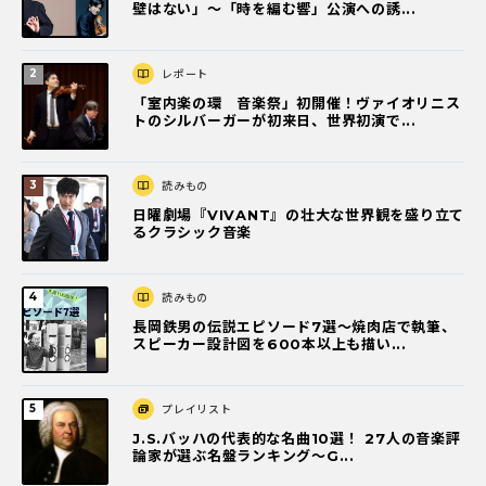
壁はない」～「時を編む響」公演への誘...
レポート
「室内楽の環 音楽祭」初開催！ヴァイオリニス
トのシルバーガーが初来日、世界初演で...
読みもの
日曜劇場『VIVANT』の壮大な世界観を盛り立て
るクラシック音楽
読みもの
長岡鉄男の伝説エピソード7選〜焼肉店で執筆、
スピーカー設計図を600本以上も描い...
プレイリスト
J.S.バッハの代表的な名曲10選！ 27人の音楽評
論家が選ぶ名盤ランキング〜G...