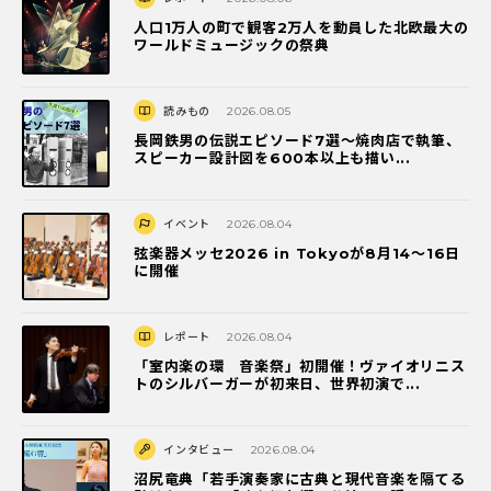
人口1万人の町で観客2万人を動員した北欧最大の
ワールドミュージックの祭典
読みもの
2026.08.05
長岡鉄男の伝説エピソード7選〜焼肉店で執筆、
スピーカー設計図を600本以上も描い...
イベント
2026.08.04
弦楽器メッセ2026 in Tokyoが8月14～16日
に開催
レポート
2026.08.04
「室内楽の環 音楽祭」初開催！ヴァイオリニス
トのシルバーガーが初来日、世界初演で...
インタビュー
2026.08.04
沼尻竜典「若手演奏家に古典と現代音楽を隔てる