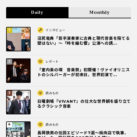
Daily
Monthly
インタビュー
沼尻竜典「若手演奏家に古典と現代音楽を隔てる
壁はない」～「時を編む響」公演への誘...
レポート
「室内楽の環 音楽祭」初開催！ヴァイオリニス
トのシルバーガーが初来日、世界初演で...
読みもの
日曜劇場『VIVANT』の壮大な世界観を盛り立て
るクラシック音楽
読みもの
長岡鉄男の伝説エピソード7選〜焼肉店で執筆、