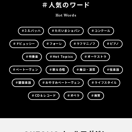
＃人気のワード
Hot Words
＃J.S.バッハ
＃ただいまショパン
＃コンクール
＃ドビュッシー
＃フォーレ
＃ラフマニノフ
＃ピアノ
＃吹奏楽
＃Hot Topics
＃オーケストラ
＃ベートーヴェン
＃歌＆合唱
＃舞台・演芸
＃弦楽器
＃鍵盤楽器
＃おやすみベートーヴェン
＃ライフスタイル
＃CD＆レコード
＃オペラ
＃教育