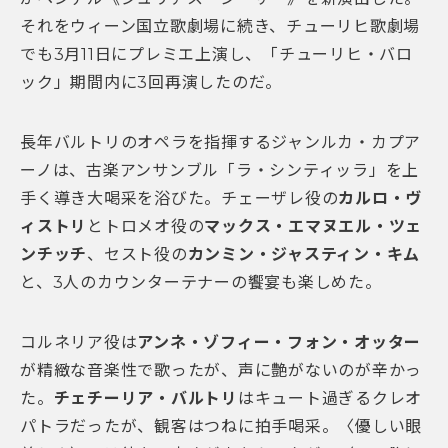
それをウィーン国立歌劇場に続き、チューリヒ歌劇場
でも3月11日にプレミエ上演し、「チューリヒ・バロ
ック」期間内に3回再演したのだ。
長年バルトリのオペラを指揮するジャンルカ・カプア
ーノは、古楽アンサンブル「ラ・シンティッラ」を上
手く導き大喝采を浴びた。チェーザレ役の
カルロ・ヴ
ィストリ
とトロメオ役の
マックス・エマヌエル・ツェ
ンチッチ
、セスト役の
カンミン・ジャスティン・キム
と、3人のカウンターテナーの饗宴も楽しめた。
コルネリア役は
アンネ・ゾフィー・フォン・オッター
が精緻な音楽性で歌ったが、声に艶がないのが辛かっ
た。
チェチーリア・バルトリ
はキュート過ぎるクレオ
パトラだったが、観客はつねに拍手喝采。〈優しい眼