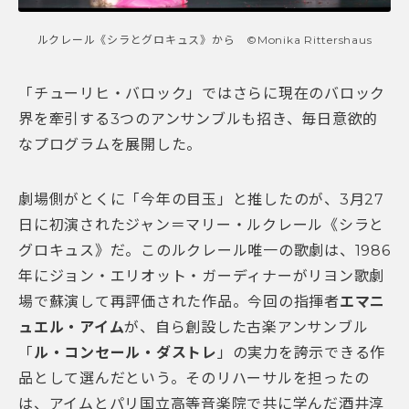
ルクレール《シラとグロキュス》から ©Monika Rittershaus
「チューリヒ・バロック」ではさらに現在のバロック
界を牽引する3つのアンサンブルも招き、毎日意欲的
なプログラムを展開した。
劇場側がとくに「今年の目玉」と推したのが、3月27
日に初演されたジャン＝マリー・ルクレール《シラと
グロキュス》だ。このルクレール唯一の歌劇は、1986
年にジョン・エリオット・ガーディナーがリヨン歌劇
場で蘇演して再評価された作品。今回の指揮者
エマニ
ュエル・アイム
が、自ら創設した古楽アンサンブル
「
ル・コンセール・ダストレ
」の実力を誇示できる作
品として選んだという。そのリハーサルを担ったの
は、アイムとパリ国立高等音楽院で共に学んだ酒井淳