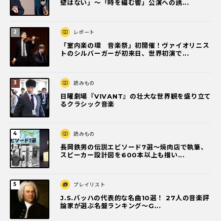
壁はない」～「時を編む響」公演への誘...
レポート
「室内楽の環 音楽祭」初開催！ヴァイオリニス
トのシルバーガーが初来日、世界初演で...
読みもの
日曜劇場『VIVANT』の壮大な世界観を盛り立て
るクラシック音楽
読みもの
長岡鉄男の伝説エピソード7選〜焼肉店で執筆、
スピーカー設計図を600本以上も描い...
プレイリスト
J.S.バッハの代表的な名曲10選！ 27人の音楽評
論家が選ぶ名盤ランキング〜G...