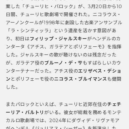
案した「チューリヒ・バロック」が、3月20日から10
日間、チューリヒ歌劇場で開催された。ニコラウス・
アーノンクールが1998年に創設した古楽アンサンブル
「ラ・シンティッラ」という遺産を活かす意図があ
り、初日は
フィリップ・ジャルスキー
がヘンデルのカ
ンタータ《アチス、ガラテアとポリフェーモ》を指揮
した。ジャルスキーの歌が聴けないのは残念だった
が、ガラテア役の
ブルーノ・デ・サ
もすばらしいカウ
ンターテナーだった。アチス役の
エリザベス・デショ
ン
とポリフェーモ役の
ニコラス・ブルイマンス
も健闘
した。
またバロックといえば、チューリヒ近郊在住の
チェチ
ーリア・バルトリ
がいる。彼女が総裁を務めるモンテ
カルロ歌劇場では、2024年にダヴィデ・リヴァモア
がヘンデル《ジュリアス・シーザー》を新演出した。