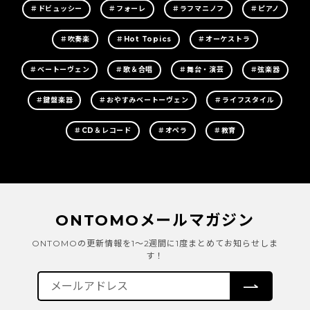
＃ドビュッシー
＃フォーレ
＃ラフマニノフ
＃ピアノ
＃吹奏楽
＃Hot Topics
＃オーケストラ
＃ベートーヴェン
＃歌＆合唱
＃舞台・演芸
＃弦楽器
＃鍵盤楽器
＃おやすみベートーヴェン
＃ライフスタイル
＃CD＆レコード
＃オペラ
＃教育
ONTOMOメールマガジン
ONTOMOの更新情報を1～2週間に1度まとめてお知らせしま
す！