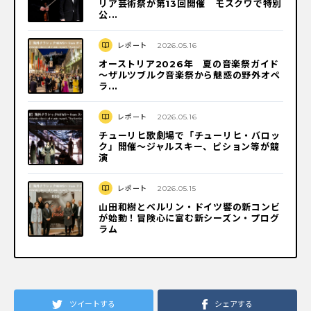
リア芸術祭が第13回開催 モスクワで特別
公...
レポート
2026.05.16
オーストリア2026年 夏の音楽祭ガイド
～ザルツブルク音楽祭から魅惑の野外オペ
ラ...
レポート
2026.05.16
チューリヒ歌劇場で「チューリヒ・バロッ
ク」開催～ジャルスキー、ピション等が競
演
レポート
2026.05.15
山田和樹とベルリン・ドイツ響の新コンビ
が始動！冒険心に富む新シーズン・プログ
ラム
ツイートする
シェアする