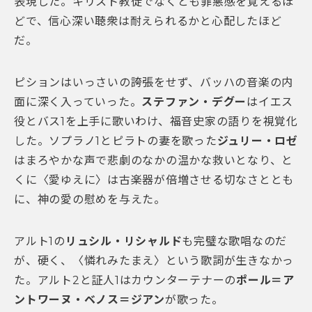
表現した。キリスト教徒でなくとも罪悪感を覚えるほ
どで、信心深い聴衆は耐えられるかと心配したほど
だ。
ピションはいっさいの誇張をせず、バッハの音楽の内
面に深く入っていった。
ステファン・デグー
はイエス
役とバス1を上手に歌いわけ、福音史家の語りを視覚化
した。ソプラノ1とピラトの妻を歌った
ジュリー・ロゼ
はまろやかな声で悲劇のなかの温かな救いとなり、と
くに〈愛ゆえに〉は古楽器が倍増させる切なさととも
に、神の愛の慰めを与えた。
アルト1の
リュシル・リシャルド
も完璧な歌唱なのだ
が、硬く、〈憐れみたまえ〉という歌詞が生きなかっ
た。アルト2と証人1はカウンターテナーの
ポール＝ア
ントワーヌ・ベノス＝ジアン
が歌った。