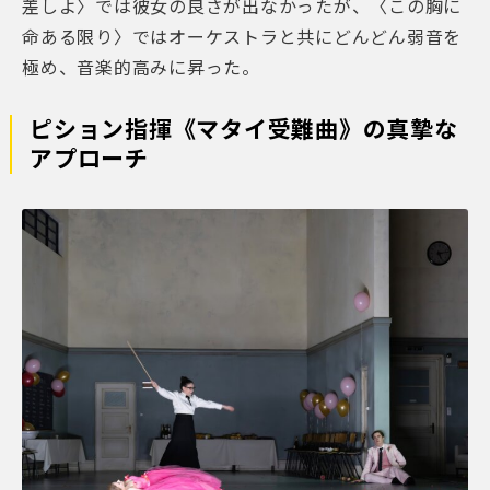
差しよ〉では彼女の良さが出なかったが、〈この胸に
命ある限り〉ではオーケストラと共にどんどん弱音を
極め、音楽的高みに昇った。
ピション指揮《マタイ受難曲》の真摯な
アプローチ