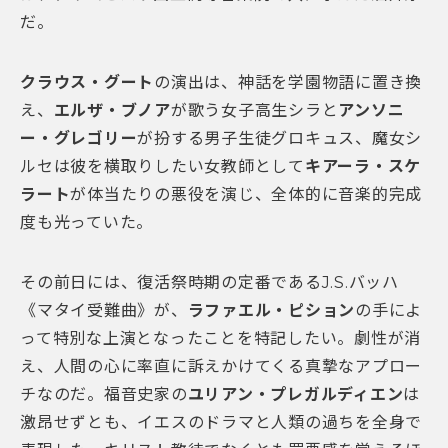
だ。
クラウス・グート
の演出は、神話を学園物語に置き換
え、
エルザ・ブノア
が歌う女子高生シラと
アンソニ
ー・グレゴリー
が扮する男子生徒グロキュス、魔女シ
ルセは彼を横取りしたい女教師として
キアーラ・スケ
ラート
が体当たりの悪役を演じ、全体的に音楽的完成
度も光っていた。
その前日には、復活祭時期の定番であるJ.S.バッハ
《マタイ受難曲》が、
ラファエル・ピション
の手によ
って特別な上演となったことを特記したい。劇性が消
え、人間の心に率直に訴えかけてくる真摯なアプロー
チなのだ。福音史家の
ユリアン・プレガルディエン
は
激昂せずとも、イエスのドラマと人類の過ちを全身で