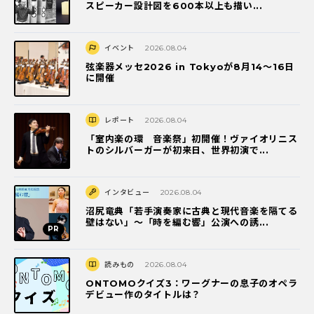
スピーカー設計図を600本以上も描い...
イベント
2026.08.04
弦楽器メッセ2026 in Tokyoが8月14～16日
に開催
レポート
2026.08.04
「室内楽の環 音楽祭」初開催！ヴァイオリニス
トのシルバーガーが初来日、世界初演で...
インタビュー
2026.08.04
沼尻竜典「若手演奏家に古典と現代音楽を隔てる
壁はない」～「時を編む響」公演への誘...
読みもの
2026.08.04
ONTOMOクイズ3：ワーグナーの息子のオペラ
デビュー作のタイトルは？