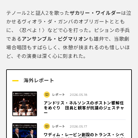
テノール2と証人2を歌った
ザカリー・ワイルダー
は泣
かせるヴィオラ・ダ・ガンバのオブリガートととも
に、〈忍べよ！〉などで心を打った。ピションの手兵
である
アンサンブル・ピグマリオン
も雄弁で、当歌劇
場合唱団もすばらしく、休憩が挟まれるのも惜しいほ
ど、その演奏は深く心に刻まれた。
海外レポート
レポート
2026.05.18
アンドリス・ネルソンスのボストン響解任
をめぐり 団員と観客が抗議のジェスチャ
ー
レポート
2026.05.17
ワディム・レーピン創設のトランス・シベ