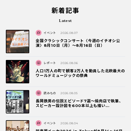
新着記事
Latest
イベント
2026.08.07
全国クラシックコンサート〈今週のイチオシ公
演〉8月10日（月）～8月16日（日）
レポート
2026.08.06
人口1万人の町で観客2万人を動員した北欧最大の
ワールドミュージックの祭典
読みもの
2026.08.05
長岡鉄男の伝説エピソード7選〜焼肉店で執筆、
スピーカー設計図を600本以上も描い...
イベント
2026.08.04