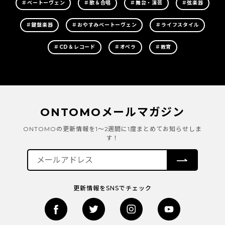
＃ベートーヴェン
＃歌＆合唱
＃舞台・演芸
＃弦楽器
＃鍵盤楽器
＃おやすみベートーヴェン
＃ライフスタイル
＃CD＆レコード
＃オペラ
＃教育
ONTOMOメールマガジン
ONTOMOの更新情報を1～2週間に1度まとめてお知らせしま
す！
更新情報をSNSでチェック