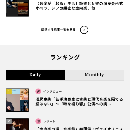
【音楽が「起る」生活】読響とＮ響の演奏会形式
オペラ、シフの親密な室内楽、他
関連する記事一覧を見る
ランキング
Daily
Monthly
インタビュー
沼尻竜典「若手演奏家に古典と現代音楽を隔てる
壁はない」～「時を編む響」公演への誘...
レポート
「室内楽の環 音楽祭」初開催！ヴァイオリニス