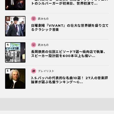
トのシルバーガーが初来日、世界初演で...
読みもの
日曜劇場『VIVANT』の壮大な世界観を盛り立て
るクラシック音楽
読みもの
長岡鉄男の伝説エピソード7選〜焼肉店で執筆、
スピーカー設計図を600本以上も描い...
プレイリスト
J.S.バッハの代表的な名曲10選！ 27人の音楽評
論家が選ぶ名盤ランキング〜G...