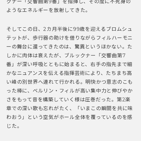
クナー「交響曲第9番」を指揮し、その度に不死身の
ようなエネルギーを放射してきた。
そしてこの日、2カ月半後に99歳を迎えるブロムシュ
テットが、歩行器の助けを借りながらフィルハーモニ
ーの舞台に還ってきたのは、驚異というほかない。た
しかに肉体は衰えたが、ブルックナー「交響曲第7
番」が深い呼吸とともに始まると、右手の指先まで細
かなニュアンスを伝える指揮芸術により、たちまち高
い峰の別世界へ連れて行かれる。明快かつ意志のこも
った棒に、ベルリン・フィルが高い集中力と伸びやか
さをもって音を構築していく様は圧巻だった。第2楽
章での深い歌も忘れがたく、「いまこの瞬間を共に味
わおう」という空気がホール全体を覆っているのを感
じた。