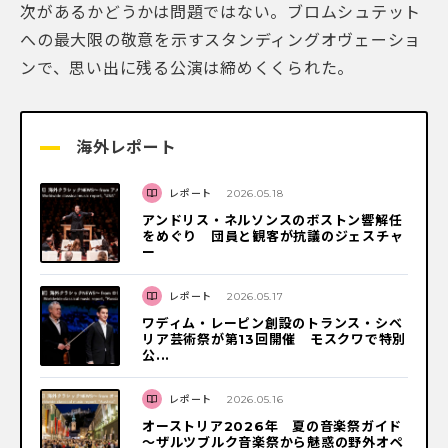
次があるかどうかは問題ではない。ブロムシュテット
への最大限の敬意を示すスタンディングオヴェーショ
ンで、思い出に残る公演は締めくくられた。
海外レポート
レポート
2026.05.18
アンドリス・ネルソンスのボストン響解任
をめぐり 団員と観客が抗議のジェスチャ
ー
レポート
2026.05.17
ワディム・レーピン創設のトランス・シベ
リア芸術祭が第13回開催 モスクワで特別
公...
レポート
2026.05.16
オーストリア2026年 夏の音楽祭ガイド
～ザルツブルク音楽祭から魅惑の野外オペ