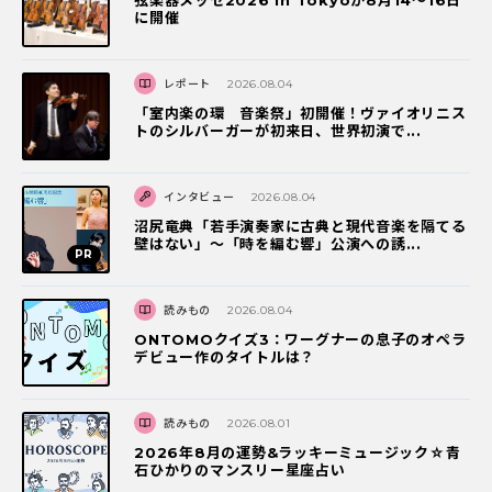
弦楽器メッセ2026 in Tokyoが8月14～16日
に開催
レポート
2026.08.04
「室内楽の環 音楽祭」初開催！ヴァイオリニス
トのシルバーガーが初来日、世界初演で...
インタビュー
2026.08.04
沼尻竜典「若手演奏家に古典と現代音楽を隔てる
壁はない」～「時を編む響」公演への誘...
読みもの
2026.08.04
ONTOMOクイズ3：ワーグナーの息子のオペラ
デビュー作のタイトルは？
読みもの
2026.08.01
2026年8月の運勢&ラッキーミュージック☆青
石ひかりのマンスリー星座占い