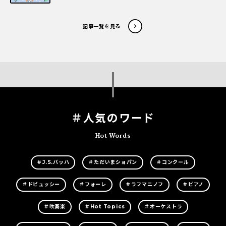
記事一覧を見る
＃人気のワード
Hot Words
＃J.S.バッハ
＃ただいまショパン
＃コンクール
＃ドビュッシー
＃フォーレ
＃ラフマニノフ
＃ピアノ
＃吹奏楽
＃Hot Topics
＃オーケストラ