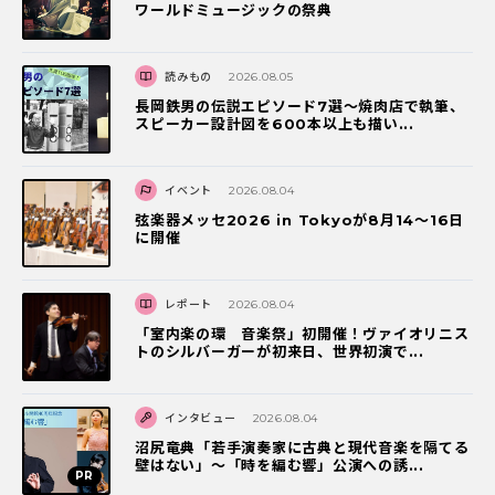
ワールドミュージックの祭典
読みもの
2026.08.05
長岡鉄男の伝説エピソード7選〜焼肉店で執筆、
スピーカー設計図を600本以上も描い...
イベント
2026.08.04
弦楽器メッセ2026 in Tokyoが8月14～16日
に開催
レポート
2026.08.04
「室内楽の環 音楽祭」初開催！ヴァイオリニス
トのシルバーガーが初来日、世界初演で...
インタビュー
2026.08.04
沼尻竜典「若手演奏家に古典と現代音楽を隔てる
壁はない」～「時を編む響」公演への誘...