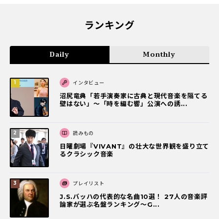
ランキング
Daily
Monthly
インタビュー
沼尻竜典「若手演奏家に古典と現代音楽を隔てる
壁はない」～「時を編む響」公演への誘...
読みもの
日曜劇場『VIVANT』の壮大な世界観を盛り立て
るクラシック音楽
プレイリスト
J.S.バッハの代表的な名曲10選！ 27人の音楽評
論家が選ぶ名盤ランキング〜G...