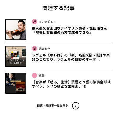
関連する記事
インタビュー
東京都交響楽団ヴァイオリン奏者・塩田脩さん
「都響と石田組の両方で成長できる」
読みもの
ラヴェル《ボレロ》の「新」名盤3選〜楽譜や楽
器のこだわり、ラヴェルの故郷のオーケ...
連載
【音楽が「起る」生活】読響とＮ響の演奏会形式
オペラ、シフの親密な室内楽、他
関連する記事一覧を見る