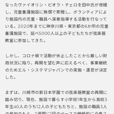
なったヴァイオリン・ビオラ・
チェロを田中氏が修繕
し、児童養護施設に無償で寄贈し、
ボランティアによ
り施設内の児童・職員へ演奏指導する活動を行なって
いる。
2020
年までに神奈川県・東京都の
6
か所の児童
養護施設で、延べ
5000
人以上の子ども
たちが弦楽器
教室に参加してきた。
しかし、コロナ禍で活動が休止したことから厳しい財
政状況に陥り、再開を望む声に応えるべく、事業継続
のためエル・システマジャパンでの実施・
運営が決定
した。
まずは、
川崎市の新日本学園での弦楽器教室の再開に
踏み切り、現在、施設で暮らす小学校
1
年生から高校
3
年生
40
人のうち
12
人の子どもたちと、施設の職員
3
人
の参加のもと、
2
週間に
1
回の
ペースで継続的に合奏ス