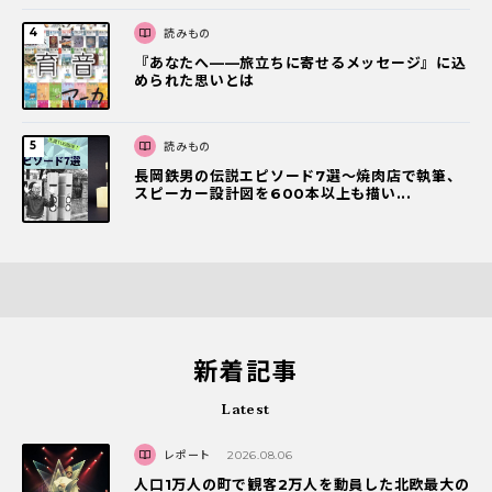
読みもの
『あなたへ――旅立ちに寄せるメッセージ』に込
められた思いとは
読みもの
長岡鉄男の伝説エピソード7選〜焼肉店で執筆、
スピーカー設計図を600本以上も描い...
新着記事
Latest
レポート
2026.08.06
人口1万人の町で観客2万人を動員した北欧最大の