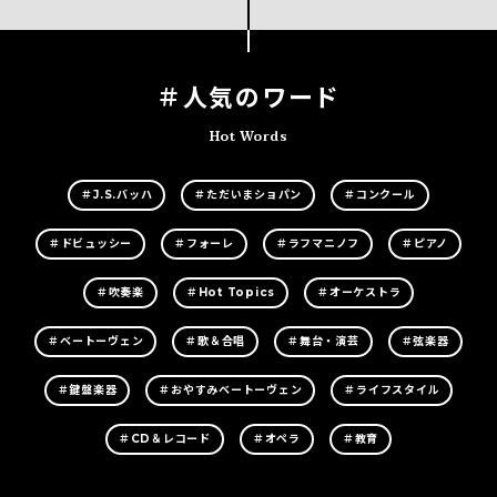
＃人気のワード
Hot Words
＃J.S.バッハ
＃ただいまショパン
＃コンクール
＃ドビュッシー
＃フォーレ
＃ラフマニノフ
＃ピアノ
＃吹奏楽
＃Hot Topics
＃オーケストラ
＃ベートーヴェン
＃歌＆合唱
＃舞台・演芸
＃弦楽器
＃鍵盤楽器
＃おやすみベートーヴェン
＃ライフスタイル
＃CD＆レコード
＃オペラ
＃教育