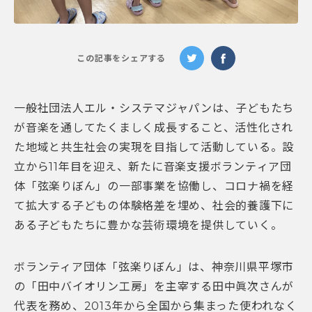
この記事をシェアする
一般社団法人エル・システマジャパンは、子どもたち
が音楽を通してたくましく成長すること、
活性化され
た地域と共生社会の実現を目指して活動している。設
立から11年目を迎え、新たに音楽支援ボランテ
ィア団
体「弦楽りぼん」の一部事業を協働し、コロナ禍を経
て拡大する子どもの体験格差を埋め、
社会的養護下に
ある子どもたちに豊かな芸術環境を提供していく。
ボランティア団体「弦楽りぼん」は、神奈川県平塚市
の「田中バイオリン工房」
を主宰する田中眞次さんが
代表を務め、
20
13
年から全国から集まった使われなく