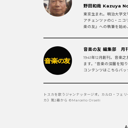
野田和哉 Kazuya N
東京生まれ。明治大学文
アチェンツァのG・ニコ
楽の友』への執筆を始め、
音楽の友 編集部 月
1941年12月創刊。音
ます。“音楽の深層を知
コンテンツはこちらバック
トスカを歌うジャンナッタージオ。カルロ・フェリ
カ》第2幕から ©Marcello Orselli
A