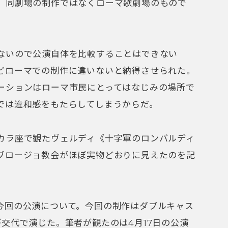
、同劇場の制作ではなくローマ歌劇場のもので
ないので公演自体を比較することはできない
どローマでの制作に違いないと納得させられた。
ーションはローマ市民にとってはなじみの場所で
では違和感をもたらしてしまうからだ。
カラ座で観たヴェルディ《十字軍のロンバルディ
ブロージョ教会がほぼ実物どおりに見えたのを記
今回の公演について。今回の制作はダブルキャス
交代で演じた。筆者が観たのは4月17日の公演