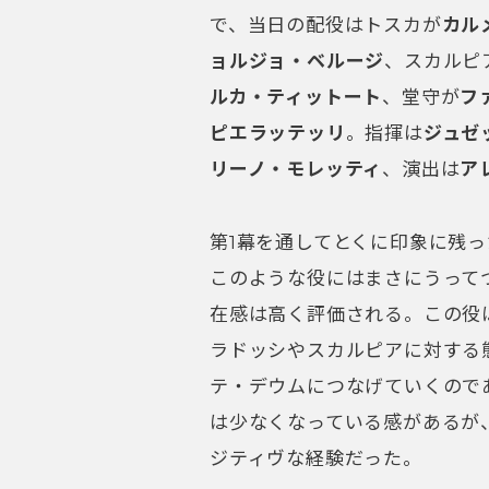
で、当日の配役はトスカが
カル
ョルジョ・ベルージ
、スカルピ
ルカ・ティットート
、堂守が
フ
ピエラッテッリ
。指揮は
ジュゼ
リーノ・モレッティ
、演出は
ア
第1幕を通してとくに印象に残
このような役にはまさにうって
在感は高く評価される。この役
ラドッシやスカルピアに対する
テ・デウムにつなげていくので
は少なくなっている感があるが
ジティヴな経験だった。