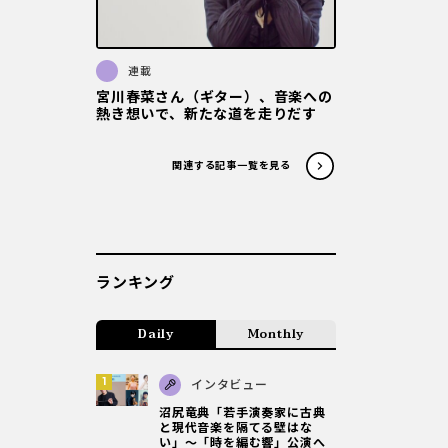
連載
宮川春菜さん（ギター）、音楽への
熱き想いで、新たな道を走りだす
関連する記事一覧を見る
ランキング
Daily
Monthly
インタビュー
沼尻竜典「若手演奏家に古典
と現代音楽を隔てる壁はな
い」～「時を編む響」公演へ