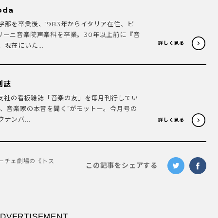
oda
学部を卒業後、1983年からイタリア在住、ピ
リーニ音楽院声楽科を卒業。30年以上前に『音
詳しく見る
現在にいた...
刊誌
楽之友社の看板雑誌「音楽の友」を毎月刊行してい
り、音楽家の本音を聞く”がモットー。今月号の
ナンバ...
詳しく見る
ーチェ劇場の《トス
この記事をシェアする
DVERTISEMENT