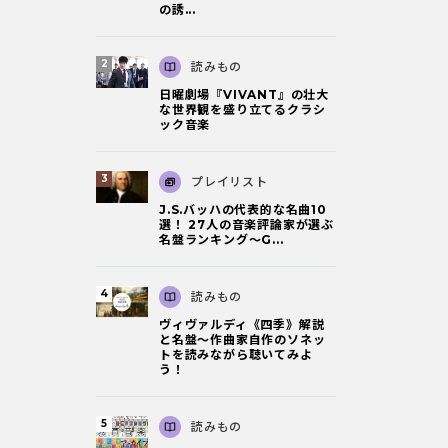
の誘...
読みもの
日曜劇場『VIVANT』の壮大
な世界観を盛り立てるクラシ
ック音楽
プレイリスト
J.S.バッハの代表的な名曲10
選！ 27人の音楽評論家が選ぶ
名盤ランキング〜G...
読みもの
ヴィヴァルディ《四季》解説
と名盤～作曲家自作のソネッ
トを読みながら聴いてみよ
う！
読みもの