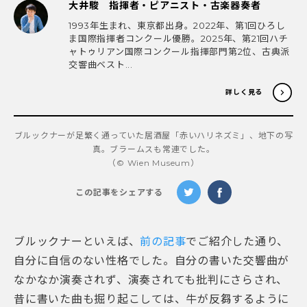
大井駿 指揮者・ピアニスト・古楽器奏者
1993年生まれ、東京都出身。2022年、第1回ひろし
ま国際指揮者コンクール優勝。2025年、第21回ハチ
ャトゥリアン国際コンクール指揮部門第2位、古典派
交響曲ベスト...
詳しく見る
ブルックナーが足繁く通っていた居酒屋「赤いハリネズミ」、地下の写
真。ブラームスも常連でした。
（©︎ Wien Museum）
この記事をシェアする
ブルックナーといえば、
前の記事
でご紹介した通り、
自分に自信のない性格でした。自分の書いた交響曲が
なかなか演奏されず、演奏されても批判にさらされ、
昔に書いた曲も掘り起こしては、牛が反芻するように