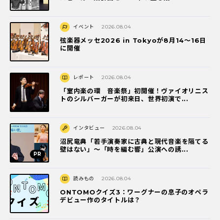
イベント
2026.08.04
弦楽器メッセ2026 in Tokyoが8月14～16日
に開催
レポート
2026.08.04
「室内楽の環 音楽祭」初開催！ヴァイオリニス
トのシルバーガーが初来日、世界初演で...
インタビュー
2026.08.04
沼尻竜典「若手演奏家に古典と現代音楽を隔てる
壁はない」～「時を編む響」公演への誘...
読みもの
2026.08.04
ONTOMOクイズ3：ワーグナーの息子のオペラ
デビュー作のタイトルは？