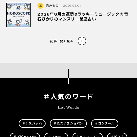
読みもの
2026.08.01
2026年8月の運勢&ラッキーミュージック☆青
石ひかりのマンスリー星座占い
記事一覧を見る
＃人気のワード
Hot Words
＃J.S.バッハ
＃ただいまショパン
＃コンクール
＃ドビュッシー
＃フォーレ
＃ラフマニノフ
＃ピアノ