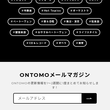
＃吹奏楽
＃Hot Topics
＃オーケストラ
＃ベートーヴェン
＃歌＆合唱
＃舞台・演芸
＃弦楽器
＃鍵盤楽器
＃おやすみベートーヴェン
＃ライフスタイル
＃CD＆レコード
＃オペラ
＃教育
ONTOMOメールマガジン
ONTOMOの更新情報を1～2週間に1度まとめてお知らせしま
す！