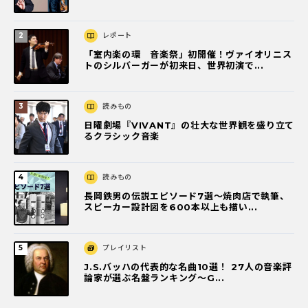
レポート
「室内楽の環 音楽祭」初開催！ヴァイオリニス
トのシルバーガーが初来日、世界初演で...
読みもの
日曜劇場『VIVANT』の壮大な世界観を盛り立て
るクラシック音楽
読みもの
長岡鉄男の伝説エピソード7選〜焼肉店で執筆、
スピーカー設計図を600本以上も描い...
プレイリスト
J.S.バッハの代表的な名曲10選！ 27人の音楽評
論家が選ぶ名盤ランキング〜G...