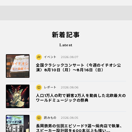
新着記事
Latest
イベント
2026.08.07
全国クラシックコンサート〈今週のイチオシ公
演〉8月10日（月）～8月16日（日）
レポート
2026.08.06
人口1万人の町で観客2万人を動員した北欧最大の
ワールドミュージックの祭典
読みもの
2026.08.05
長岡鉄男の伝説エピソード7選〜焼肉店で執筆、
スピーカー設計図を600本以上も描い...