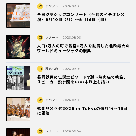
イベント
2026.08.07
全国クラシックコンサート〈今週のイチオシ公
演〉8月10日（月）～8月16日（日）
レポート
2026.08.06
人口1万人の町で観客2万人を動員した北欧最大の
ワールドミュージックの祭典
読みもの
2026.08.05
長岡鉄男の伝説エピソード7選〜焼肉店で執筆、
スピーカー設計図を600本以上も描い...
イベント
2026.08.04
弦楽器メッセ2026 in Tokyoが8月14～16日
に開催
レポート
2026.08.04