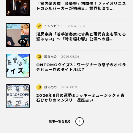
「室内楽の環 音楽祭」初開催！ヴァイオリニス
トのシルバーガーが初来日、世界初演で...
インタビュー
2026.08.04
沼尻竜典「若手演奏家に古典と現代音楽を隔てる
壁はない」～「時を編む響」公演への誘...
読みもの
2026.08.04
ONTOMOクイズ3：ワーグナーの息子のオペラ
デビュー作のタイトルは？
読みもの
2026.08.01
2026年8月の運勢&ラッキーミュージック☆青
石ひかりのマンスリー星座占い
記事一覧を見る