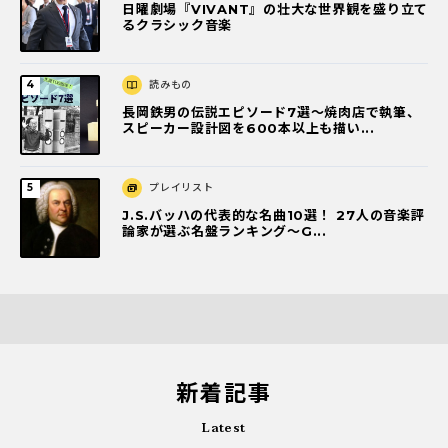
日曜劇場『VIVANT』の壮大な世界観を盛り立て
るクラシック音楽
読みもの
長岡鉄男の伝説エピソード7選〜焼肉店で執筆、
スピーカー設計図を600本以上も描い...
プレイリスト
J.S.バッハの代表的な名曲10選！ 27人の音楽評
論家が選ぶ名盤ランキング〜G...
新着記事
Latest