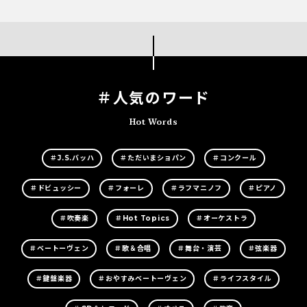
＃人気のワード
Hot Words
＃J.S.バッハ
＃ただいまショパン
＃コンクール
＃ドビュッシー
＃フォーレ
＃ラフマニノフ
＃ピアノ
＃吹奏楽
＃Hot Topics
＃オーケストラ
＃ベートーヴェン
＃歌＆合唱
＃舞台・演芸
＃弦楽器
＃鍵盤楽器
＃おやすみベートーヴェン
＃ライフスタイル