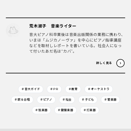
荒木淑子 音楽ライター
音大ピアノ科卒業後は音楽出版関係の業務に携わり、
いまは「ムジカノーヴァ」を中心にピアノ指導講座
などを取材しレポートを書いている。社会人になっ
て付いたあだ名は“カバ”。
詳しく見る
＃音大ガイド
＃PR
＃教育
＃オーケストラ
＃歌＆合唱
＃ピアノ
＃社会
＃子ども
＃管楽器
＃弦楽器
＃鍵盤楽器
＃打楽器