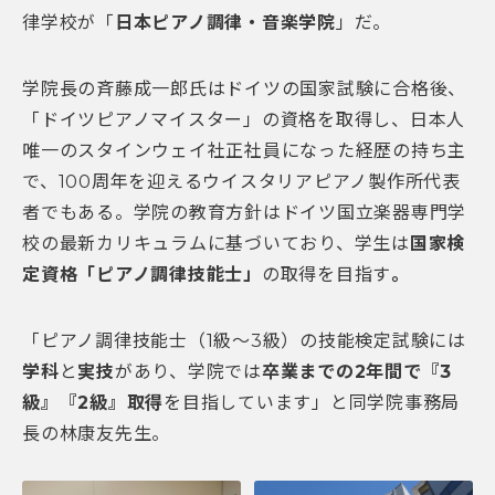
律学校が「
日本ピアノ調律・音楽学院
」だ。
学院長の斉藤成一郎氏はドイツの国家試験に合格後、
「ドイツピアノマイスター」の資格を取得し、日本人
唯一のスタインウェイ社正社員になった経歴の持ち主
で、100周年を迎えるウイスタリアピアノ製作所代表
者でもある。学院の教育方針はドイツ国立楽器専門学
校の最新カリキュラムに基づいており、学生は
国家検
定資格「ピアノ調律技能士」
の取得を目指す
。
「ピアノ調律技能士（1級〜3級）の技能検定試験には
学科
と
実技
があり、学院では
卒業までの2年間で『3
級』『2級』取得
を目指しています」と同学院事務局
長の林康友先生。