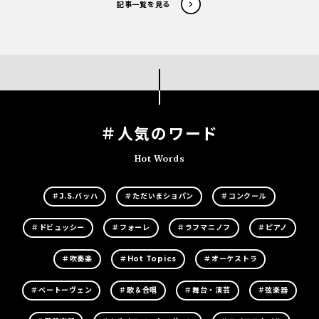
記事一覧を見る
＃人気のワード
Hot Words
＃J.S.バッハ
＃ただいまショパン
＃コンクール
＃ドビュッシー
＃フォーレ
＃ラフマニノフ
＃ピアノ
＃吹奏楽
＃Hot Topics
＃オーケストラ
＃ベートーヴェン
＃歌＆合唱
＃舞台・演芸
＃弦楽器