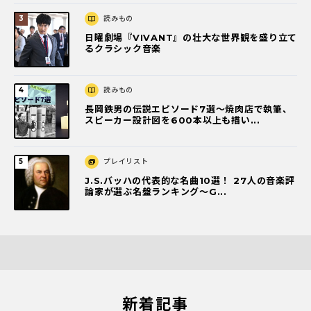
読みもの
日曜劇場『VIVANT』の壮大な世界観を盛り立て
るクラシック音楽
読みもの
長岡鉄男の伝説エピソード7選〜焼肉店で執筆、
スピーカー設計図を600本以上も描い...
プレイリスト
J.S.バッハの代表的な名曲10選！ 27人の音楽評
論家が選ぶ名盤ランキング〜G...
新着記事