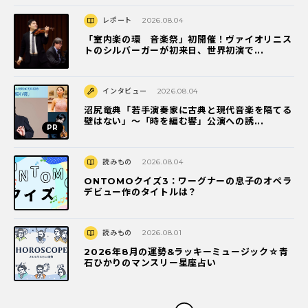
レポート
2026.08.04
「室内楽の環 音楽祭」初開催！ヴァイオリニス
トのシルバーガーが初来日、世界初演で...
インタビュー
2026.08.04
沼尻竜典「若手演奏家に古典と現代音楽を隔てる
壁はない」～「時を編む響」公演への誘...
読みもの
2026.08.04
ONTOMOクイズ3：ワーグナーの息子のオペラ
デビュー作のタイトルは？
読みもの
2026.08.01
2026年8月の運勢&ラッキーミュージック☆青
石ひかりのマンスリー星座占い