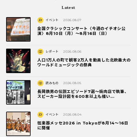
Latest
イベント
2026.08.07
全国クラシックコンサート〈今週のイチオシ公
演〉8月10日（月）～8月16日（日）
レポート
2026.08.06
人口1万人の町で観客2万人を動員した北欧最大の
ワールドミュージックの祭典
読みもの
2026.08.05
長岡鉄男の伝説エピソード7選〜焼肉店で執筆、
スピーカー設計図を600本以上も描い...
イベント
2026.08.04
弦楽器メッセ2026 in Tokyoが8月14～16日
に開催