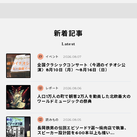
新着記事
Latest
イベント
2026.08.07
全国クラシックコンサート〈今週のイチオシ公
演〉8月10日（月）～8月16日（日）
レポート
2026.08.06
人口1万人の町で観客2万人を動員した北欧最大の
ワールドミュージックの祭典
読みもの
2026.08.05
長岡鉄男の伝説エピソード7選〜焼肉店で執筆、
スピーカー設計図を600本以上も描い...