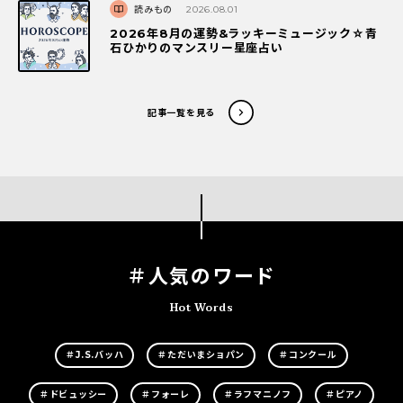
読みもの
2026.08.01
2026年8月の運勢&ラッキーミュージック☆青
石ひかりのマンスリー星座占い
記事一覧を見る
＃人気のワード
Hot Words
＃J.S.バッハ
＃ただいまショパン
＃コンクール
＃ドビュッシー
＃フォーレ
＃ラフマニノフ
＃ピアノ