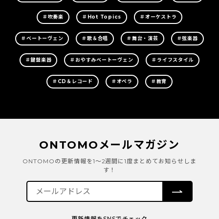
＃吹奏楽
＃Hot Topics
＃オーケストラ
＃ベートーヴェン
＃歌＆合唱
＃舞台・演芸
＃弦楽器
＃鍵盤楽器
＃おやすみベートーヴェン
＃ライフスタイル
＃CD＆レコード
＃オペラ
＃教育
ONTOMOメールマガジン
ONTOMOの更新情報を1～2週間に1度まとめてお知らせしま
す！
更新情報をSNSでチェック