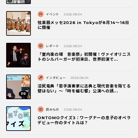
イベント
2026.08.04
弦楽器メッセ2026 in Tokyoが8月14～16日
に開催
レポート
2026.08.04
「室内楽の環 音楽祭」初開催！ヴァイオリニス
トのシルバーガーが初来日、世界初演で...
インタビュー
2026.08.04
沼尻竜典「若手演奏家に古典と現代音楽を隔てる
壁はない」～「時を編む響」公演への誘...
読みもの
2026.08.04
ONTOMOクイズ3：ワーグナーの息子のオペラ
デビュー作のタイトルは？