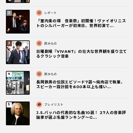
レポート
「室内楽の環 音楽祭」初開催！ヴァイオリニス
トのシルバーガーが初来日、世界初演で...
読みもの
日曜劇場『VIVANT』の壮大な世界観を盛り立て
るクラシック音楽
読みもの
長岡鉄男の伝説エピソード7選〜焼肉店で執筆、
スピーカー設計図を600本以上も描い...
プレイリスト
J.S.バッハの代表的な名曲10選！ 27人の音楽評
論家が選ぶ名盤ランキング〜G...