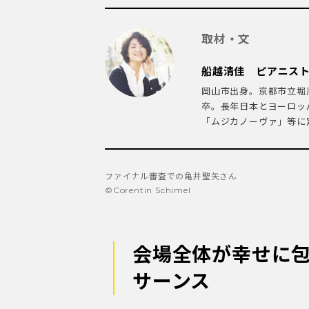
取材・文
船越清佳 ピアニス
岡山市出身。京都市立堀
卒。長年日本とヨーロッ
「ムジカノーヴァ」等に定
ファイナル審査での亀井聖矢さん
©️Corentin Schimel
会場全体が幸せに
サーンス