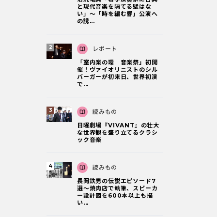
と現代音楽を隔てる壁はな
い」～「時を編む響」公演へ
の誘...
レポート
「室内楽の環 音楽祭」初開
催！ヴァイオリニストのシル
バーガーが初来日、世界初演
で...
読みもの
日曜劇場『VIVANT』の壮大
な世界観を盛り立てるクラシ
ック音楽
読みもの
長岡鉄男の伝説エピソード7
選〜焼肉店で執筆、スピーカ
ー設計図を600本以上も描
い...