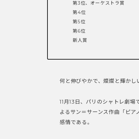
第3位、オーケストラ賞 DAV
第4位 重森光
第5位 NOH He
第6位 GUO Yi
新人賞 BURNON 
何と伸びやかで、燦燦と輝かし
11月13日、パリのシャトレ劇
よるサン＝サーンス作曲「ピア
感情である。