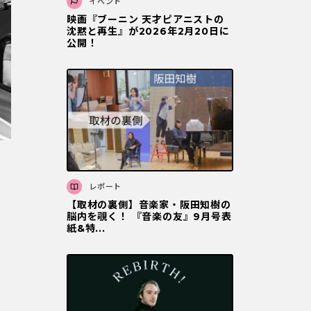
イベント
映画『ブーニン 天才ピアニストの
沈黙と再⽣』が2026年2⽉20⽇に
公開！
レポート
【取材の裏側】音楽家・阪田知樹の
脳内を覗く！ 『音楽の友』9月号表
紙&特...