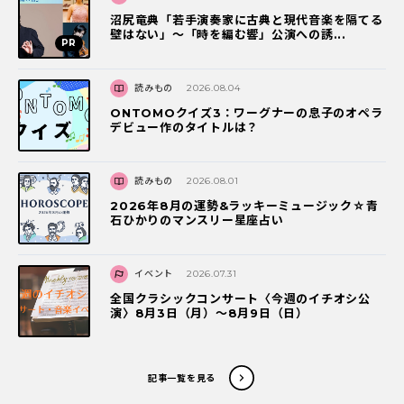
沼尻竜典「若手演奏家に古典と現代音楽を隔てる
壁はない」～「時を編む響」公演への誘...
読みもの
2026.08.04
ONTOMOクイズ3：ワーグナーの息子のオペラ
デビュー作のタイトルは？
読みもの
2026.08.01
2026年8月の運勢&ラッキーミュージック☆青
石ひかりのマンスリー星座占い
イベント
2026.07.31
全国クラシックコンサート〈今週のイチオシ公
演〉8月3日（月）～8月9日（日）
記事一覧を見る