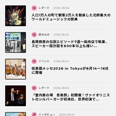
レポート
2026.08.06
人口1万人の町で観客2万人を動員した北欧最大の
ワールドミュージックの祭典
読みもの
2026.08.05
長岡鉄男の伝説エピソード7選〜焼肉店で執筆、
スピーカー設計図を600本以上も描い...
イベント
2026.08.04
弦楽器メッセ2026 in Tokyoが8月14～16日
に開催
レポート
2026.08.04
「室内楽の環 音楽祭」初開催！ヴァイオリニス
トのシルバーガーが初来日、世界初演で...
インタビュー
2026.08.04