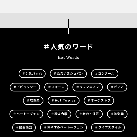
＃人気のワード
Hot Words
＃J.S.バッハ
＃ただいまショパン
＃コンクール
＃ドビュッシー
＃フォーレ
＃ラフマニノフ
＃ピアノ
＃吹奏楽
＃Hot Topics
＃オーケストラ
＃ベートーヴェン
＃歌＆合唱
＃舞台・演芸
＃弦楽器
＃鍵盤楽器
＃おやすみベートーヴェン
＃ライフスタイル