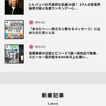
J.S.バッハの代表的な名曲10選！ 27人の音楽評
論家が選ぶ名盤ランキング〜G...
読みもの
『あなたへ――旅立ちに寄せるメッセージ』に込
められた思いとは
読みもの
長岡鉄男の伝説エピソード7選〜焼肉店で執筆、
スピーカー設計図を600本以上も描い...
新着記事
Latest