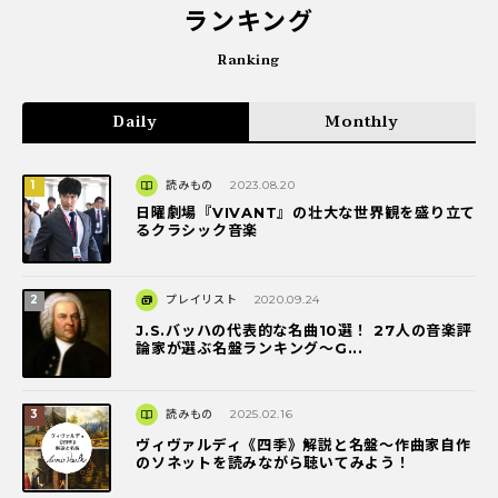
ランキング
Ranking
Daily
Monthly
読みもの
2023.08.20
日曜劇場『VIVANT』の壮大な世界観を盛り立て
るクラシック音楽
プレイリスト
2020.09.24
J.S.バッハの代表的な名曲10選！ 27人の音楽評
論家が選ぶ名盤ランキング〜G...
読みもの
2025.02.16
ヴィヴァルディ《四季》解説と名盤～作曲家自作
のソネットを読みながら聴いてみよう！