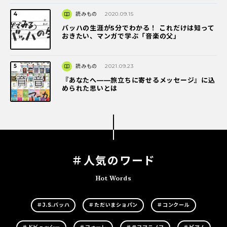
読みもの
2020.09.15
バッハの生涯が5分でわかる！ これだけは知って
おきたい、マンガで学ぶ「音楽の父」
読みもの
2021.09.23
『あなたへ――旅立ちに寄せるメッセージ』に込
められた思いとは
＃人気のワード
Hot Words
＃J.S.バッハ
＃ただいまショパン
＃コンクール