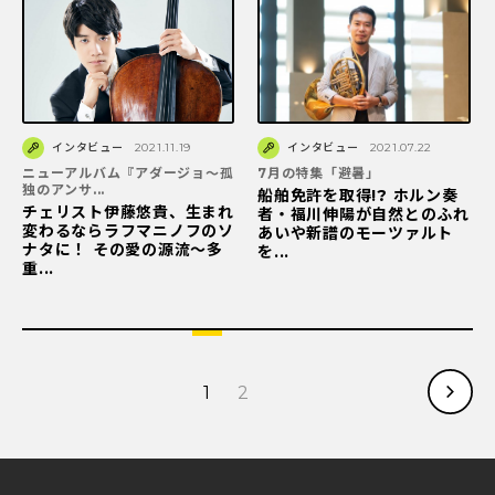
インタビュー
2021.11.19
インタビュー
2021.07.22
ニューアルバム『アダージョ〜孤
7月の特集「避暑」
独のアンサ...
船舶免許を取得!? ホルン奏
チェリスト伊藤悠貴、生まれ
者・福川伸陽が自然とのふれ
変わるならラフマニノフのソ
あいや新譜のモーツァルト
ナタに！ その愛の源流～多
を...
重...
1
2