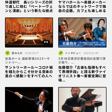
仲道郁代 長いシリーズの折
ヤマハホール～楽器メーカー
り返しに挑む「ベートーヴェ
ならではのネットワークで独
ンと演劇」という新たな視点
自の企画。カフェも楽しめる
読みもの
2023.03.17
インタビュー
2023.02.09
音楽ホール 最新事情2023～サ
3月18日東京交響楽団の定期で弾
ントリー...
き振り、...
サントリーホール～コロナ禍
佐藤俊介「古楽も指揮もすべ
を経たからこそ分かる音楽の
て表現手段」と語る新ヴァイ
真の＜感動＞をすべての人へ
オリニスト像～東響定期に登
場...