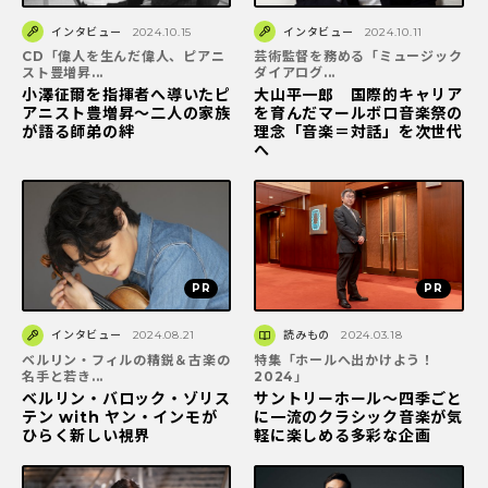
インタビュー
2024.10.15
インタビュー
2024.10.11
CD「偉人を生んだ偉人、ピアニ
芸術監督を務める「ミュージック
スト豊増昇...
ダイアログ...
小澤征爾を指揮者へ導いたピ
大山平一郎 国際的キャリア
アニスト豊増昇～二人の家族
を育んだマールボロ音楽祭の
が語る師弟の絆
理念「音楽＝対話」を次世代
へ
インタビュー
2024.08.21
読みもの
2024.03.18
ベルリン・フィルの精鋭＆古楽の
特集「ホールへ出かけよう！
名手と若き...
2024」
ベルリン・バロック・ゾリス
サントリーホール～四季ごと
テン with ヤン・インモが
に一流のクラシック音楽が気
ひらく新しい視界
軽に楽しめる多彩な企画