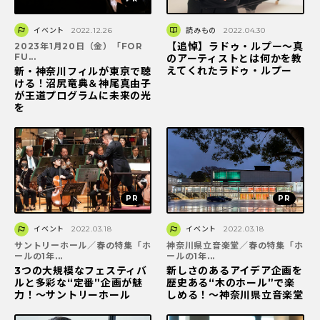
イベント
2022.12.26
読みもの
2022.04.30
【追悼】ラドゥ・ルプー～真
2023年1月20日（金）「FOR
FU...
のアーティストとは何かを教
えてくれたラドゥ・ルプー
新・神奈川フィルが東京で聴
ける！沼尻竜典＆神尾真由子
が王道プログラムに未来の光
を
イベント
2022.03.18
イベント
2022.03.18
サントリーホール／春の特集「ホ
神奈川県立音楽堂／春の特集「ホ
ールの1年...
ールの1年...
3つの大規模なフェスティバ
新しさのあるアイデア企画を
ルと多彩な“定番”企画が魅
歴史ある“木のホール”で楽
力！〜サントリーホール
しめる！〜神奈川県立音楽堂