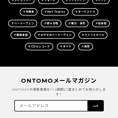
＃ドビュッシー
＃フォーレ
＃ラフマニノフ
＃ピアノ
＃吹奏楽
＃Hot Topics
＃オーケストラ
＃ベートーヴェン
＃歌＆合唱
＃舞台・演芸
＃弦楽器
＃鍵盤楽器
＃おやすみベートーヴェン
＃ライフスタイル
＃CD＆レコード
＃オペラ
＃教育
ONTOMOメールマガジン
ONTOMOの更新情報を1～2週間に1度まとめてお知らせしま
す！