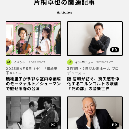
片桐卓也の関連記事
Articles
イベント
2025.03.03
インタビュー
2025.02.07
2025年4月5日（土）「礒絵里
3月1日・2日びわ湖ホール プロ
子＆Fr...
デュース...
礒絵里子が多彩な室内楽編成
阪 哲朗が紡ぐ、喪失感を浄
のモーツァルト／シューマン
化するコルンゴルトの歌劇
で魅せる春の公演
『死の都』の音楽世界