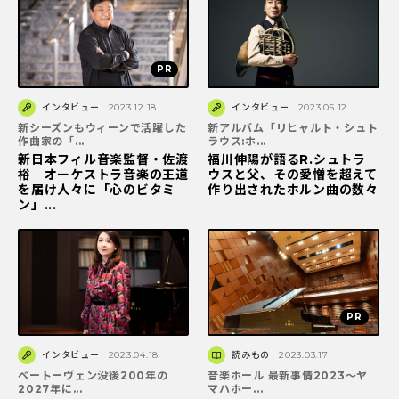
インタビュー
2023.12.18
インタビュー
2023.05.12
新シーズンもウィーンで活躍した
新アルバム「リヒャルト・シュト
作曲家の「...
ラウス:ホ...
新日本フィル音楽監督・佐渡
福川伸陽が語るR.シュトラ
裕 オーケストラ音楽の王道
ウスと父、その愛憎を超えて
を届け人々に「心のビタミ
作り出されたホルン曲の数々
ン」...
インタビュー
2023.04.18
読みもの
2023.03.17
ベートーヴェン没後200年の
音楽ホール 最新事情2023～ヤ
2027年に...
マハホー...