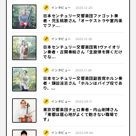
インタビュー
2025.12.20
日本センチュリー交響楽団ファゴット奏
者・児玉桃歌さん「オーケストラや室内楽
でファ...
インタビュー
2025.12.05
日本センチュリー交響楽団第1ヴァイオリ
ン奏者・古関奏絵さん「主旋律を弾くだけ
でな...
インタビュー
2025.11.26
日本センチュリー交響楽団副首席ホルン奏
者・鎌田渓志さん「ホルンはパイプ役であ
り、...
インタビュー
2025.09.11
東京交響楽団チェロ奏者・内山剛博さん
「東響は居心地がよくて飽きない職場で
す」
インタビュー
2025.09.04