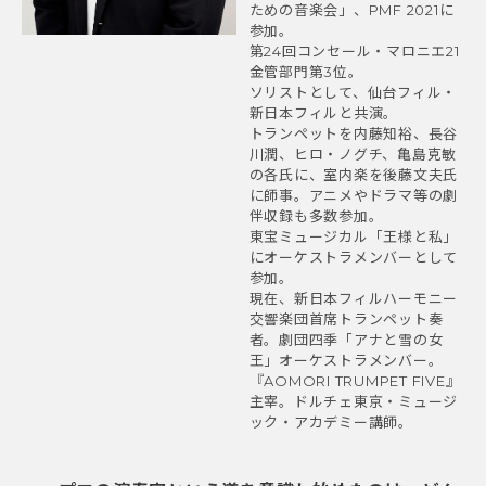
ための音楽会」、PMF 2021に
参加。
第24回コンセール・マロニエ21
金管部門第3位。
ソリストとして、仙台フィル・
新日本フィルと共演。
トランペットを内藤知裕、長谷
川潤、ヒロ・ノグチ、亀島克敏
の各氏に、室内楽を後藤文夫氏
に師事。アニメやドラマ等の劇
伴収録も多数参加。
東宝ミュージカル「王様と私」
にオーケストラメンバーとして
参加。
現在、新日本フィルハーモニー
交響楽団首席トランペット奏
者。劇団四季「アナと雪の女
王」オーケストラメンバー。
『AOMORI TRUMPET FIVE』
主宰。ドルチェ東京・ミュージ
ック・アカデミー講師。