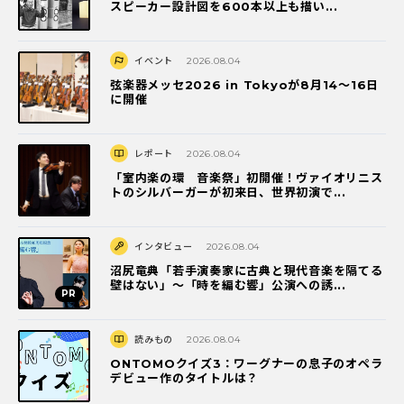
スピーカー設計図を600本以上も描い...
イベント
2026.08.04
弦楽器メッセ2026 in Tokyoが8月14～16日
に開催
レポート
2026.08.04
「室内楽の環 音楽祭」初開催！ヴァイオリニス
トのシルバーガーが初来日、世界初演で...
インタビュー
2026.08.04
沼尻竜典「若手演奏家に古典と現代音楽を隔てる
壁はない」～「時を編む響」公演への誘...
読みもの
2026.08.04
ONTOMOクイズ3：ワーグナーの息子のオペラ
デビュー作のタイトルは？