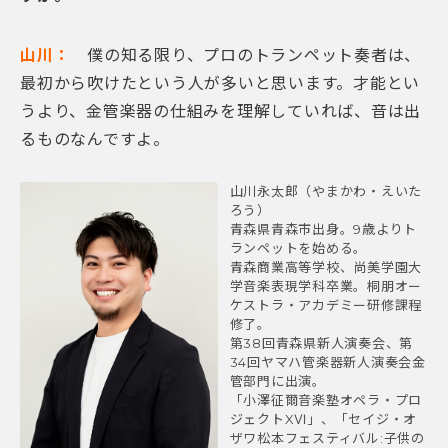
山川：
僕の知る限り、プロのトランペット奏者は、
最初から吹けたという人が多いと思います。才能とい
うより、金管楽器の仕組みを理解していれば、音は出
るものなんですよ。
山川永太郎（やまかわ・えいた
ろう）
青森県青森市出身。9歳よりト
ランペットを始める。
青森商業高等学校、尚美学園大
学音楽表現学科卒業。桐朋オー
ケストラ・アカデミー研修課程
修了。
第38回青森県新人演奏会、第
34回ヤマハ管楽器新人演奏会金
管部門に出演。
「小澤征爾音楽塾オペラ・プロ
ジェクトXⅥ」、「セイジ・オ
ザワ松本フェスティバル:子供の