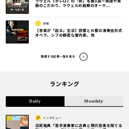
ラヴェル《ボレロ》の「新」名盤3選〜楽譜や楽
器のこだわり、ラヴェルの故郷のオーケ...
連載
【音楽が「起る」生活】読響とＮ響の演奏会形式
オペラ、シフの親密な室内楽、他
関連する記事一覧を見る
ランキング
Daily
Monthly
インタビュー
沼尻竜典「若手演奏家に古典と現代音楽を隔てる