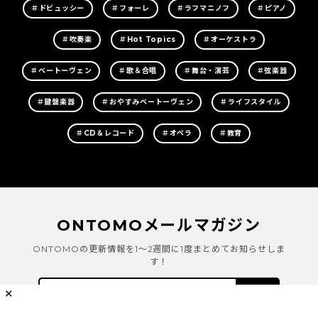
＃ドビュッシー
＃フォーレ
＃ラフマニノフ
＃ピアノ
＃吹奏楽
＃Hot Topics
＃オーケストラ
＃ベートーヴェン
＃歌＆合唱
＃舞台・演芸
＃弦楽器
＃鍵盤楽器
＃おやすみベートーヴェン
＃ライフスタイル
＃CD＆レコード
＃オペラ
＃教育
ONTOMOメールマガジン
ONTOMOの更新情報を1～2週間に1度まとめてお知らせしま
す！
✕