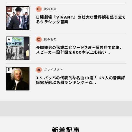
読みもの
日曜劇場『VIVANT』の壮大な世界観を盛り立て
るクラシック音楽
読みもの
長岡鉄男の伝説エピソード7選〜焼肉店で執筆、
スピーカー設計図を600本以上も描い...
プレイリスト
J.S.バッハの代表的な名曲10選！ 27人の音楽評
論家が選ぶ名盤ランキング〜G...
新着記事