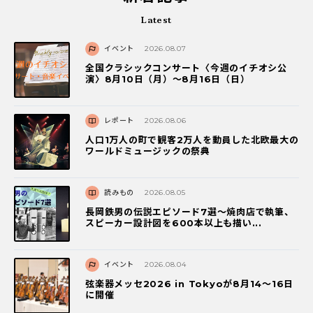
Latest
イベント
2026.08.07
全国クラシックコンサート〈今週のイチオシ公
演〉8月10日（月）～8月16日（日）
レポート
2026.08.06
人口1万人の町で観客2万人を動員した北欧最大の
ワールドミュージックの祭典
読みもの
2026.08.05
長岡鉄男の伝説エピソード7選〜焼肉店で執筆、
スピーカー設計図を600本以上も描い...
イベント
2026.08.04
弦楽器メッセ2026 in Tokyoが8月14～16日
に開催