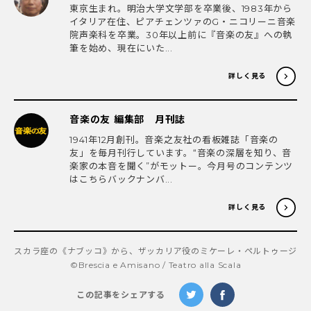
東京生まれ。明治大学文学部を卒業後、1983年から
イタリア在住、ピアチェンツァのG・ニコリーニ音楽
院声楽科を卒業。30年以上前に『音楽の友』への執
筆を始め、現在にいた...
詳しく見る
音楽の友 編集部 月刊誌
1941年12月創刊。音楽之友社の看板雑誌「音楽の
友」を毎月刊行しています。“音楽の深層を知り、音
楽家の本音を聞く”がモットー。今月号のコンテンツ
はこちらバックナンバ...
詳しく見る
スカラ座の《ナブッコ》から、ザッカリア役のミケーレ・ペルトゥージ
©Brescia e Amisano / Teatro alla Scala
この記事をシェアする