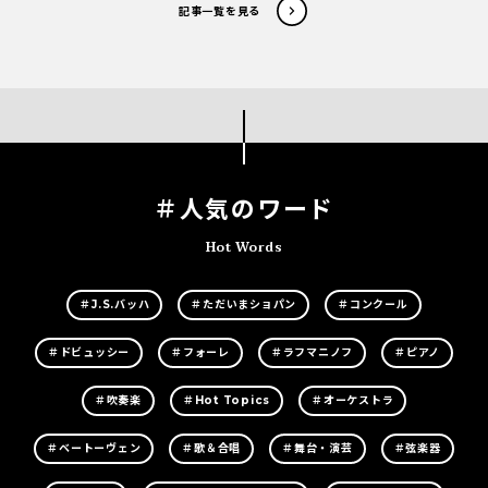
記事一覧を見る
＃人気のワード
Hot Words
＃J.S.バッハ
＃ただいまショパン
＃コンクール
＃ドビュッシー
＃フォーレ
＃ラフマニノフ
＃ピアノ
＃吹奏楽
＃Hot Topics
＃オーケストラ
＃ベートーヴェン
＃歌＆合唱
＃舞台・演芸
＃弦楽器