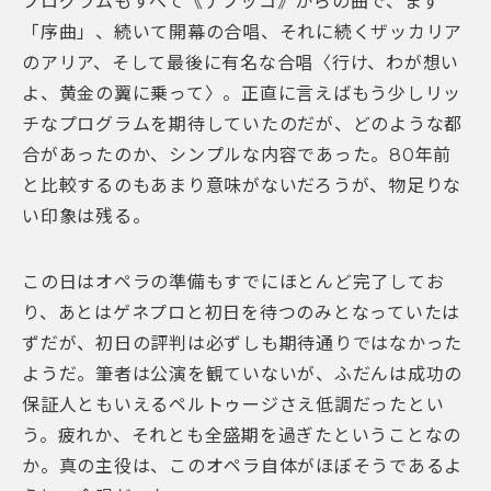
プログラムもすべて《ナブッコ》からの曲で、まず
「序曲」、続いて開幕の合唱、それに続くザッカリア
のアリア、そして最後に有名な合唱〈行け、わが想い
よ、黄金の翼に乗って〉。正直に言えばもう少しリッ
チなプログラムを期待していたのだが、どのような都
合があったのか、シンプルな内容であった。80年前
と比較するのもあまり意味がないだろうが、物足りな
い印象は残る。
この日はオペラの準備もすでにほとんど完了してお
り、あとはゲネプロと初日を待つのみとなっていたは
ずだが、初日の評判は必ずしも期待通りではなかった
ようだ。筆者は公演を観ていないが、ふだんは成功の
保証人ともいえるペルトゥージさえ低調だったとい
う。疲れか、それとも全盛期を過ぎたということなの
か。真の主役は、このオペラ自体がほぼそうであるよ