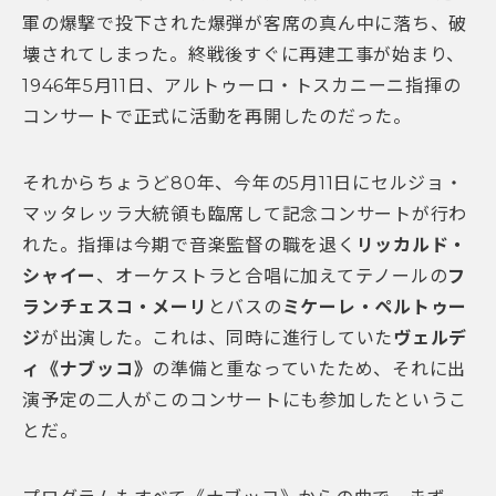
軍の爆撃で投下された爆弾が客席の真ん中に落ち、破
壊されてしまった。終戦後すぐに再建工事が始まり、
1946年5月11日、アルトゥーロ・トスカニーニ指揮の
コンサートで正式に活動を再開したのだった。
それからちょうど80年、今年の5月11日にセルジョ・
マッタレッラ大統領も臨席して記念コンサートが行わ
れた。指揮は今期で音楽監督の職を退く
リッカルド・
シャイー
、オーケストラと合唱に加えてテノールの
フ
ランチェスコ・メーリ
とバスの
ミケーレ・ペルトゥー
ジ
が出演した。これは、同時に進行していた
ヴェルデ
ィ《ナブッコ》
の準備と重なっていたため、それに出
演予定の二人がこのコンサートにも参加したというこ
とだ。