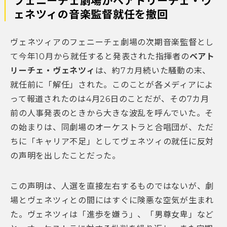
フェニーチェ劇場がベアトリーチェ・ヴ
ェネツィの音楽監督就任を撤回
ヴェネツィアのフェニーチェ劇場の次期音楽監督とし
て今年10月から就任すると発表された指揮者の
ベアト
リーチェ・ヴェネツィ
は、約7カ月続いた騒動の末、
就任前に「解任」された。このことが各メディアによ
って報道されたのは4月26日のことだが、その7カ月
前の人事発表のときから大きな波乱を呼んでいた。そ
の始まりは、同劇場のオーケストラと合唱団が、ただ
ちに「キャリア不足」としてヴェネツィの就任に反対
の声明を出したことだった。
この声明は、人選を直接左右するものではないが、劇
場とヴェネツィとの間にはすぐに険悪な空気が生まれ
た。ヴェネツィは「進歩を嫌う」、「男尊女卑」など