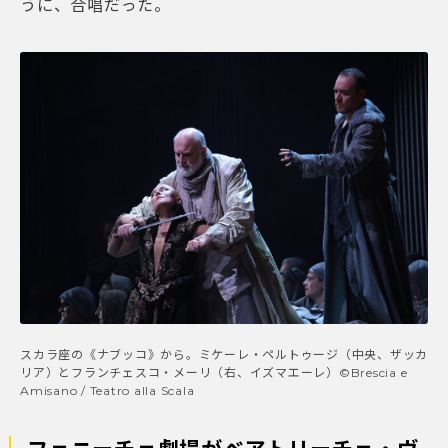
うに、合唱だった。
スカラ座の《ナブッコ》から。ミケーレ・ペルトゥージ（中央、ザッカ
リア）とフランチェスコ・メーリ（右、イズマエーレ）©Brescia e
Amisano / Teatro alla Scala