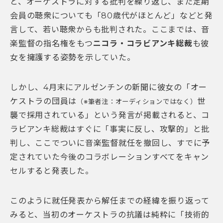
と、オーケストラに対する批判を繰り返し、また定期
会員の聴衆についても「80歳代がほとんど」などと発
言して、若い聴衆からも批判された。ここまでは、音
楽監督の指名権をもつ
ニコラ・コラビアンキ総裁
も彼
女を擁護する姿勢を示していた。
しかし、4月末にアルゼンチンの新聞に彼女の「オー
ケストラの団員は
世
（※筆者注：オーディションではなく）
襲で採用されている」という発言が掲載されると、コ
ラビアンキ総裁はすぐに「事実に反し、攻撃的」と批
判し、ここでついに音楽監督就任を撤回し、すでに予
定されていた今後のコラボレーションすべてをキャン
セルすると発表した。
このように就任発表から解任までの経緯を振り返って
みると、当初のオーケストラの抗議は純粋に「技術的