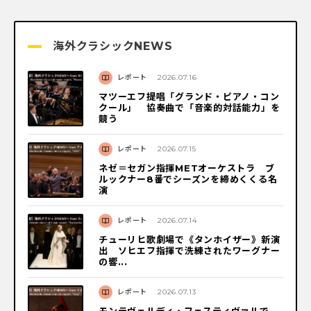
海外クラシックNEWS
レポート
2026.07.16
マツーエフ提唱「グランド・ピアノ・コン
クール」 協奏曲で「音楽的対話能力」を
競う
レポート
2026.07.15
ネゼ＝セガン指揮METオーケストラ ブ
ルックナー8番でシーズンを締めくくる名
演
レポート
2026.07.14
チューリヒ歌劇場で《タンホイザー》新演
出 ソヒエフ指揮で洗練されたワーグナー
の響...
レポート
2026.07.13
モンテヴェルディ・フェスティヴァルで