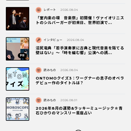
レポート
2026.08.04
「室内楽の環 音楽祭」初開催！ヴァイオリニス
トのシルバーガーが初来日、世界初演で...
インタビュー
2026.08.04
沼尻竜典「若手演奏家に古典と現代音楽を隔てる
壁はない」～「時を編む響」公演への誘...
読みもの
2026.08.04
ONTOMOクイズ3：ワーグナーの息子のオペラ
デビュー作のタイトルは？
読みもの
2026.08.01
2026年8月の運勢&ラッキーミュージック☆青
石ひかりのマンスリー星座占い