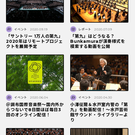
イベント
2020.09.19
レポート
2020.07.09
「サントリー 1万人の第九」
「第九」はどうなる？
2020年はリモートプロジェ
Bunkamuraが演奏様式を
クトを展開予定
模索する動画を公開
イベント
2020.06.04
イベント
2020.04.30
＠調布国際音楽祭〜国内外か
小澤征爾＆水戸室内管の「第
らつないで8日間ほぼ毎日3
九」を動画配信！〜水戸芸術
回のオンライン配信！
館サウンド・ライブラリーよ
り