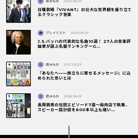
読みもの
2023.08.20
日曜劇場『VIVANT』の壮大な世界観を盛り立て
るクラシック音楽
プレイリスト
2020.09.24
J.S.バッハの代表的な名曲10選！ 27人の音楽評
論家が選ぶ名盤ランキング〜G...
読みもの
2021.09.23
『あなたへ――旅立ちに寄せるメッセージ』に込
められた思いとは
読みもの
2026.08.05
長岡鉄男の伝説エピソード7選〜焼肉店で執筆、
スピーカー設計図を600本以上も描い...