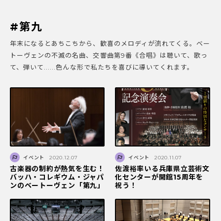
#第九
年末になるとあちこちから、歓喜のメロディが流れてくる。ベー
トーヴェンの不滅の名曲、交響曲第9番《合唱》は聴いて、歌っ
て、弾いて......色んな形で私たちを喜びに導いてくれます。
イベント
2020.12.07
イベント
2020.11.07
古楽器の制約が熱気を生む！
佐渡裕率いる兵庫県立芸術文
バッハ・コレギウム・ジャパ
化センターが開館15周年を
ンのベートーヴェン「第九」
祝う！