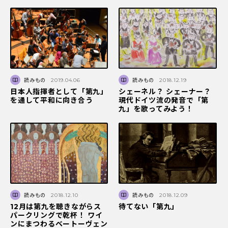
読みもの
2019.04.06
読みもの
2018.12.19
日本人指揮者として「第九」
シェーネル？ シェーナー？
を通して平和に向き合う
現代ドイツ流の発音で「第
九」を歌ってみよう！
読みもの
2018.12.10
読みもの
2018.12.09
12月は第九を聴きながらス
待てない「第九」
パークリングで乾杯！ ワイ
ンにまつわるベートーヴェン