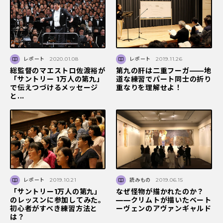
レポート
2020.01.08
レポート
2019.11.26
総監督のマエストロ佐渡裕が
第九の肝は二重フーガ――地
「サントリー 1万人の第九」
道な練習でパート同士の折り
で伝えつづけるメッセージ
重なりを理解せよ！
と...
レポート
2019.10.21
読みもの
2019.06.15
「サントリー1万人の第九」
なぜ怪物が描かれたのか？
のレッスンに参加してみた。
——クリムトが描いたベート
初心者がすべき練習方法と
ーヴェンのアヴァンギャルド
は？