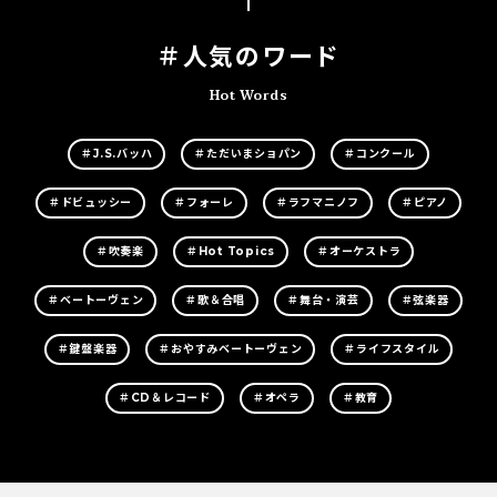
＃人気のワード
Hot Words
＃J.S.バッハ
＃ただいまショパン
＃コンクール
＃ドビュッシー
＃フォーレ
＃ラフマニノフ
＃ピアノ
＃吹奏楽
＃Hot Topics
＃オーケストラ
＃ベートーヴェン
＃歌＆合唱
＃舞台・演芸
＃弦楽器
＃鍵盤楽器
＃おやすみベートーヴェン
＃ライフスタイル
＃CD＆レコード
＃オペラ
＃教育