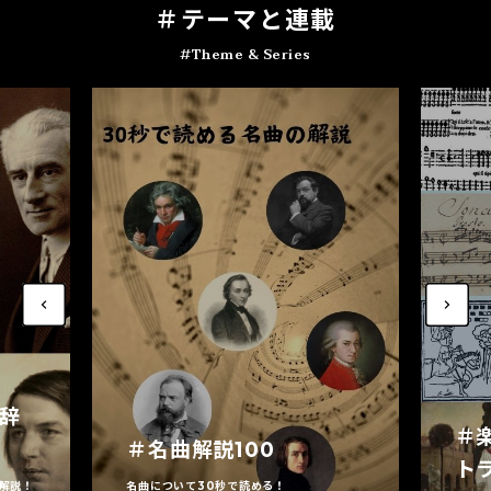
＃テ
ー
マと連載
#Theme & Series
家辞
＃
＃名曲解説100
ト
解説！
名曲について30秒で読める！