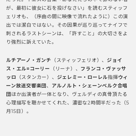
が、最初に彼女に石を投げなさい」を読むスティッフ
ェリオも、（序曲の間に映像で流れたように）この演
出では潔白ではない。その因果が巡り巡ってナイフで
刺されるラストシーンは、「許すこと」の大切さをよ
り強烈に訴えていた。
ルチアーノ・ガンチ
（スティッフェリオ）
、
ジョイ
ス・エル=コーリー
（リーナ）
、
フランコ・ヴァッサ
ッロ
（スタンカー）、
ジェレミー・ローレル
指揮
ウィ
ーン放送交響楽団
、
アルノルト・シェーンベルク合唱
団
ほか出演者が一体となり、ヴェルディの真骨頂たる
心理描写を聴かせてくれた、濃密な2時間半だった（5
月15日）。