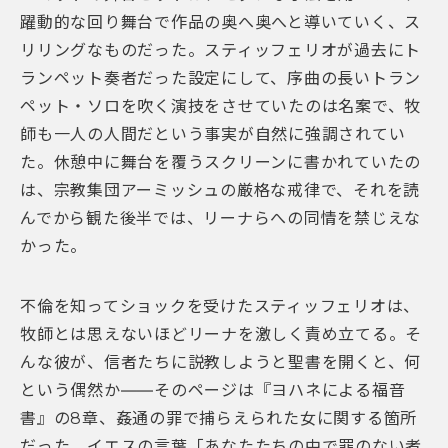
躍動的な回り舞台で作品の奥へ奥へと導いていく、ス
リリングなものだった。スティッフェリオが過去にト
ランペット奏者だった設定にして、序曲の長いトラン
ペット・ソロを吹く演技をさせていたのは名案で、牧
師も一人の人間だという事実が自然に強調されてい
た。休憩中に舞台を覆うスクリーンに書かれていたの
は、宗教集団アーミッシュの厳格な戒律で、それを読
んでから観た後半では、リーナらへの同情を禁じえな
かった。
不倫を知ってショックを受けたスティッフェリオは、
牧師とは思えないほどリーナを激しく責め立てる。そ
んな彼が、信者たちに説教しようと聖書を開くと、何
という偶然か――そのページは『ヨハネによる福音
書』の8章、姦通の罪で捕らえられた女に関する箇所
だった。イエスの言葉「あなたたちの中で罪のない者