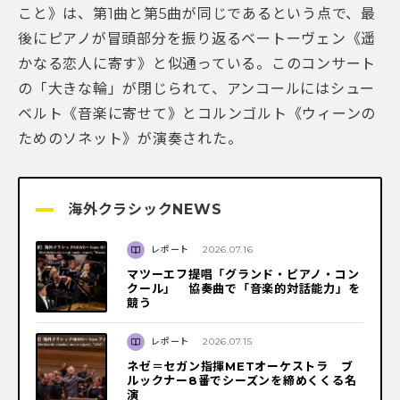
こと》は、第1曲と第5曲が同じであるという点で、最
後にピアノが冒頭部分を振り返るベートーヴェン《遥
かなる恋人に寄す》と似通っている。このコンサート
の「大きな輪」が閉じられて、アンコールにはシュー
ベルト《音楽に寄せて》とコルンゴルト《ウィーンの
ためのソネット》が演奏された。
海外クラシックNEWS
レポート
2026.07.16
マツーエフ提唱「グランド・ピアノ・コン
クール」 協奏曲で「音楽的対話能力」を
競う
レポート
2026.07.15
ネゼ＝セガン指揮METオーケストラ ブ
ルックナー8番でシーズンを締めくくる名
演