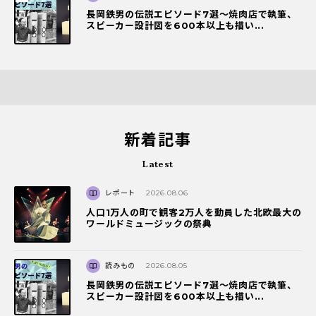
長岡鉄男の伝説エピソード7選〜焼肉店で執筆、
スピーカー設計図を600本以上も描い...
新着記事
Latest
レポート
2026.08.06
人口1万人の町で観客2万人を動員した北欧最大の
ワールドミュージックの祭典
読みもの
2026.08.05
長岡鉄男の伝説エピソード7選〜焼肉店で執筆、
スピーカー設計図を600本以上も描い...