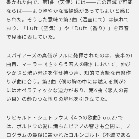
書かれた曲で、第1曲〈天使〉には――この声域で可能
ならば――より軽やかな高揚感があってもよいと感じ
られた。そうした意味で第3曲〈温室にて〉は練れて
おり、「Luft（空気）」や「Duft（香り）」を声音
で見事に表していた。
スパイアーズの真価がフルに発揮されたのは、後半の1
曲目、マーラー《さすらう若人の歌》において。伸び
やかさと渋い暗さを併せ持つ声、知的で真摯な音楽作
りが曲に合う。第3曲〈僕の胸の中には燃える剣が〉
にはオペラティックな迫力があり、第4曲〈恋人の青
い目〉の静ひつな悟りの境地を引き立てた。
リヒャルト・シュトラウス《4つの歌曲》op.27で
は、ポルドワの愛に満ちたピアノの響きも全開に。プ
ログラムの最後に置かれたコルンゴルト《不滅である