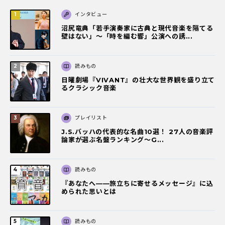
インタビュー
沼尻竜典「若手演奏家に古典と現代音楽を隔てる
壁はない」～「時を編む響」公演への誘...
読みもの
日曜劇場『VIVANT』の壮大な世界観を盛り立て
るクラシック音楽
プレイリスト
J.S.バッハの代表的な名曲10選！ 27人の音楽評
論家が選ぶ名盤ランキング〜G...
読みもの
『あなたへ――旅立ちに寄せるメッセージ』に込
められた思いとは
読みもの