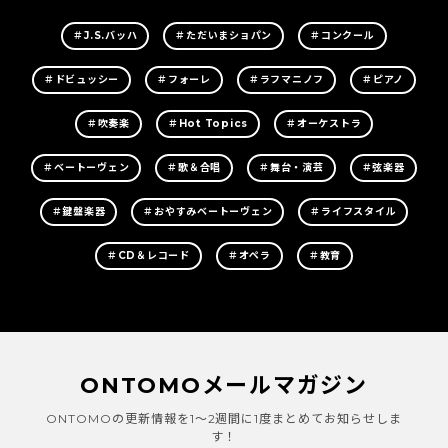
＃J.S.バッハ
＃ただいまショパン
＃コンクール
＃ドビュッシー
＃フォーレ
＃ラフマニノフ
＃ピアノ
＃吹奏楽
＃Hot Topics
＃オーケストラ
＃ベートーヴェン
＃歌＆合唱
＃舞台・演芸
＃弦楽器
＃鍵盤楽器
＃おやすみベートーヴェン
＃ライフスタイル
＃CD＆レコード
＃オペラ
＃教育
ONTOMOメールマガジン
ONTOMOの更新情報を1～2週間に1度まとめてお知らせしま
す！