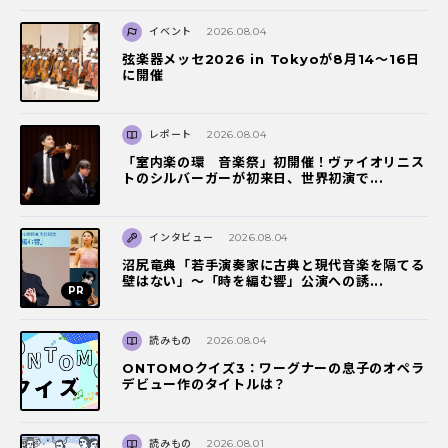
イベント
2026.08.04
弦楽器メッセ2026 in Tokyoが8月14～16日
に開催
レポート
2026.08.04
「室内楽の環 音楽祭」初開催！ヴァイオリニス
トのシルバーガーが初来日、世界初演で...
インタビュー
2026.08.04
沼尻竜典「若手演奏家に古典と現代音楽を隔てる
壁はない」～「時を編む響」公演への誘...
読みもの
2026.08.04
ONTOMOクイズ3：ワーグナーの息子のオペラ
デビュー作のタイトルは？
読みもの
2026.08.01