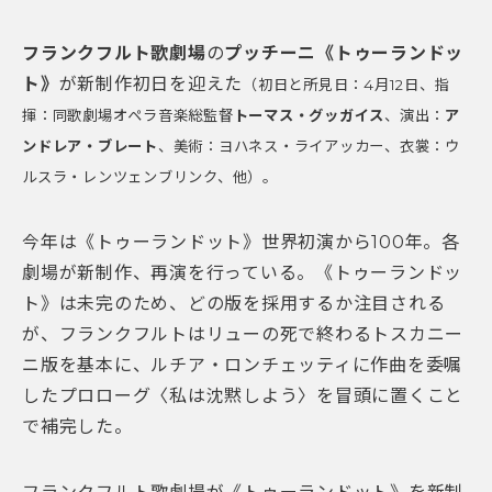
フランクフルト歌劇場
の
プッチーニ《トゥーランドッ
ト》
が新制作初日を迎えた
（初日と所見日：4月12日、指
揮：同歌劇場オペラ音楽総監督
トーマス・グッガイス
、演出：
ア
ンドレア・ブレート
、美術：ヨハネス・ライアッカー、衣裳：ウ
ルスラ・レンツェンブリンク、他）。
今年は《トゥーランドット》世界初演から100年。各
劇場が新制作、再演を行っている。《トゥーランドッ
ト》は未完のため、どの版を採用するか注目される
が、フランクフルトはリューの死で終わるトスカニー
ニ版を基本に、ルチア・ロンチェッティに作曲を委嘱
したプロローグ〈私は沈黙しよう〉を冒頭に置くこと
で補完した。