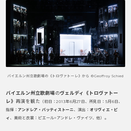
バイエルン州立歌劇場の《トロヴァトーレ》から ©Geoffroy Schied
バイエルン州立歌劇場
の
ヴェルディ《トロヴァトー
レ》
再演を観た
（初日：2013年6月27日、所見日：5月6日、
指揮：
アンドレア・バッティストーニ
、演出：
オリヴィエ・ピ
。
ィ
、美術と衣裳：ピエール=アンドレ・ヴァイツ、他）