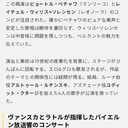
この再演は
ピョートル・ベチャワ
（マンリーコ）と
レ
イチェル・ウィリス=ソレンセン
（レオノーラ）のコ
ンビが注目された。確かにベチャワのピュアな美声と
安定した歌唱は期待を裏切らず、ウィリス=ソレンセ
ンは中音域に問題を残しつつも、ベルカントの魅力を
伝えていた。
演出と美術は19世紀の産業化を背景に、ステージがひ
んぱんに回転する。エロ&グロも散見されるが、作品
のテーマとの関係性には疑問が残る。結局、ルーナ伯
役
アルトゥール・ルチンスキ
、アズチェーナ役
ユディ
ット・クタージ
を加えた4人の歌手が公演を救ってい
た。
ヴァンスカとラトルが指揮したバイエル
ン放送響のコンサート