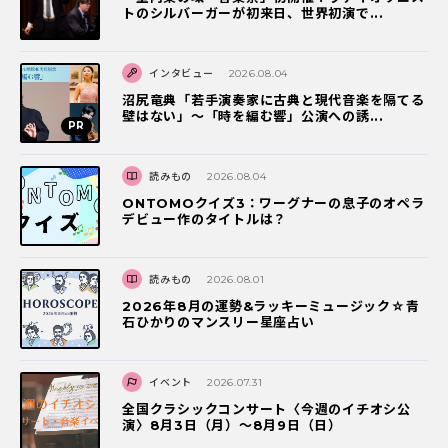
トのシルバーガーが初来日、世界初演で...
インタビュー
2026.08.04
沼尻竜典「若手演奏家に古典と現代音楽を隔てる
壁はない」～「時を編む響」公演への誘...
読みもの
2026.08.04
ONTOMOクイズ3：ワーグナーの息子のオペラ
デビュー作のタイトルは？
読みもの
2026.08.01
2026年8月の運勢&ラッキーミュージック☆青
石ひかりのマンスリー星座占い
イベント
2026.07.31
全国クラシックコンサート〈今週のイチオシ公
演〉8月3日（月）～8月9日（日）