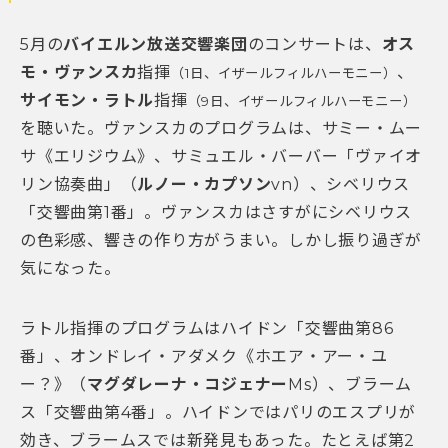
5月の
バイエルン放送交響楽団
のコンサートは、
オス
モ・ヴァンスカ
指揮
、
（1日、イザールフィルハーモニー）
サイモン・ラトル
指揮
（9日、イザールフィルハーモニー）
を聴いた。ヴァンスカのプログラムは、サミー・ムー
サ《エリジウム》、サミュエル・バーバー「ヴァイオ
リン協奏曲」（
ルノー・カプソン
vn）、シベリウス
「交響曲第1番」。ヴァンスカはさすがにシベリウス
の色彩感、響きの作り方がうまい。しかし振り過ぎが
気になった。
ラトル指揮のプログラムはハイドン「交響曲第86
番」、オンドレイ・アダメク《ホエア・アー・ユ
ー？》（
マグダレーナ・コジェナー
Ms）、ブラーム
ス「交響曲第4番」。ハイドンではパリのエスプリが
効き、ブラームスでは新発見もあった。たとえば第2