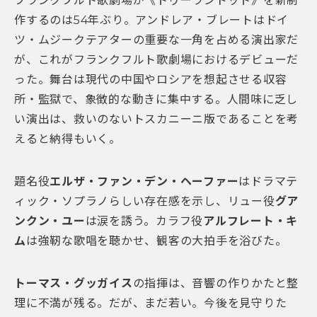
フランクフルト歌劇場が《トゥーランドット》を新制
作するのは54年ぶり。アンドレア・ブレートはドイ
ツ・ムジークテアターの重要な一角を占める演出家だ
が、これがフランクフルト歌劇場におけるデビューだ
った。舞台は現代の中国やロシアを想起させる収容
所・監獄で、象徴的な動きに集中する。人間味に乏し
い演出は、救いのないトスカニーニ版であることを考
えると納得もいく。
題名役
エルザ・ファン・デン・ヘーファー
はドラマテ
ィック・ソプラノらしい存在感を示し、リュー役
グア
ンクン・ユー
は涙を誘う。カラフ役
アルフレート・キ
ム
は強靭な歌唱を聴かせ、観客の大拍手を浴びた。
トーマス・グッガイス
の指揮は、音響の作りかたと整
理に不満が残る。だが、まだ若い。今後を見守りた