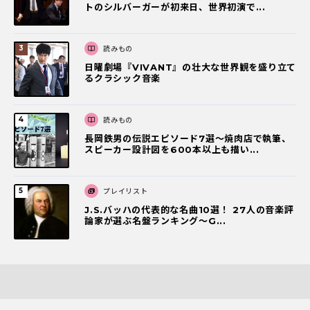
トのシルバーガーが初来日、世界初演で...
読みもの
日曜劇場『VIVANT』の壮大な世界観を盛り立て
るクラシック音楽
読みもの
長岡鉄男の伝説エピソード7選〜焼肉店で執筆、
スピーカー設計図を600本以上も描い...
プレイリスト
J.S.バッハの代表的な名曲10選！ 27人の音楽評
論家が選ぶ名盤ランキング〜G...