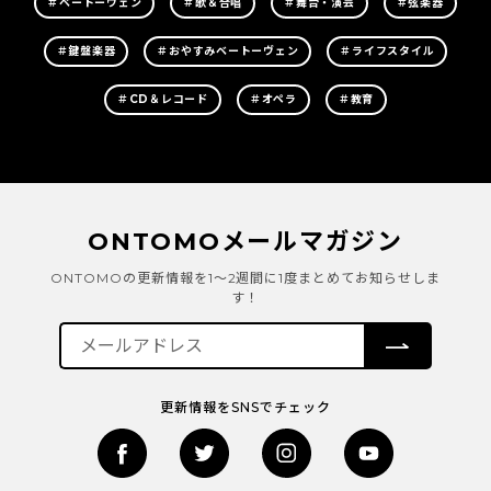
＃ベートーヴェン
＃歌＆合唱
＃舞台・演芸
＃弦楽器
＃鍵盤楽器
＃おやすみベートーヴェン
＃ライフスタイル
＃CD＆レコード
＃オペラ
＃教育
ONTOMOメールマガジン
ONTOMOの更新情報を1～2週間に1度まとめてお知らせしま
す！
更新情報をSNSでチェック