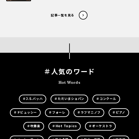
記事一覧を見る
＃人気のワード
Hot Words
＃J.S.バッハ
＃ただいまショパン
＃コンクール
＃ドビュッシー
＃フォーレ
＃ラフマニノフ
＃ピアノ
＃吹奏楽
＃Hot Topics
＃オーケストラ