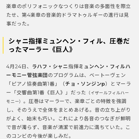
楽章のポリフォニックなつくりは音楽の多面性を際立
たせ、第4楽章の音楽的ドラマトゥルギーの進行は見
事だった。
シャニ指揮ミュンヘン・フィル、圧巻だ
ったマーラー《巨人》
4月24日、
ラハフ・シャニ
指揮
ミュンヘン・フィルハ
ーモニー管弦楽団
のプログラムは、ベートーヴェン
「ピアノ協奏曲第1番」（
チョ・ソンジンp
）とマーラ
ー「交響曲第1番《巨人》」だった
（イザールフィルハー
。圧巻はマーラーで、楽章ごとの特徴を強調
モニー）
し、そのうえで全体をまとめあげる。音の立ち上がり
がよく、始末も巧い。これにより各音のつなぎが鮮明
で音が濁らず、音楽が清潔で前進力に満ちていた。こ
のコンビの今後が楽しみだ。