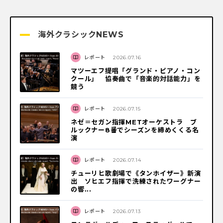
海外クラシックNEWS
レポート
2026.07.16
マツーエフ提唱「グランド・ピアノ・コン
クール」 協奏曲で「音楽的対話能力」を
競う
レポート
2026.07.15
ネゼ＝セガン指揮METオーケストラ ブ
ルックナー8番でシーズンを締めくくる名
演
レポート
2026.07.14
チューリヒ歌劇場で《タンホイザー》新演
出 ソヒエフ指揮で洗練されたワーグナー
の響...
レポート
2026.07.13