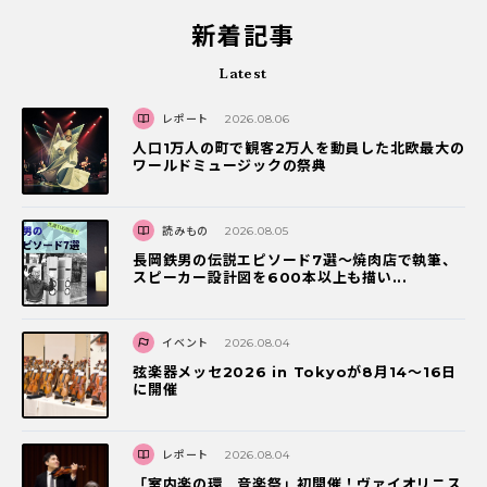
新着記事
Latest
レポート
2026.08.06
人口1万人の町で観客2万人を動員した北欧最大の
ワールドミュージックの祭典
読みもの
2026.08.05
長岡鉄男の伝説エピソード7選〜焼肉店で執筆、
スピーカー設計図を600本以上も描い...
イベント
2026.08.04
弦楽器メッセ2026 in Tokyoが8月14～16日
に開催
レポート
2026.08.04
「室内楽の環 音楽祭」初開催！ヴァイオリニス