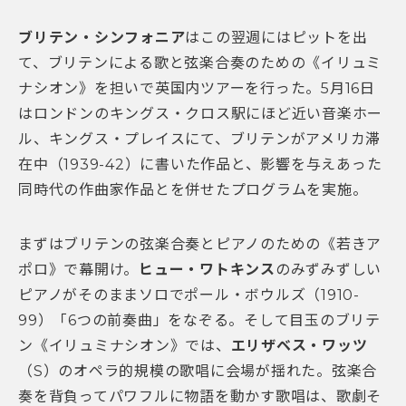
ブリテン・シンフォニア
はこの翌週にはピットを出
て、ブリテンによる歌と弦楽合奏のための《イリュミ
ナシオン》を担いで英国内ツアーを行った。5月16日
はロンドンのキングス・クロス駅にほど近い音楽ホー
ル、キングス・プレイスにて、ブリテンがアメリカ滞
在中（1939-42）に書いた作品と、影響を与えあった
同時代の作曲家作品とを併せたプログラムを実施。
まずはブリテンの弦楽合奏とピアノのための《若きア
ポロ》で幕開け。
ヒュー・ワトキンス
のみずみずしい
ピアノがそのままソロでポール・ボウルズ（1910-
99）「6つの前奏曲」をなぞる。そして目玉のブリテ
ン《イリュミナシオン》では、
エリザベス・ワッツ
（S）のオペラ的規模の歌唱に会場が揺れた。弦楽合
奏を背負ってパワフルに物語を動かす歌唱は、歌劇そ