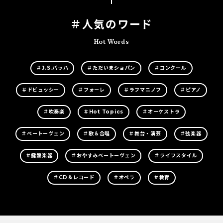
＃人気のワード
Hot Words
＃J.S.バッハ
＃ただいまショパン
＃コンクール
＃ドビュッシー
＃フォーレ
＃ラフマニノフ
＃ピアノ
＃吹奏楽
＃Hot Topics
＃オーケストラ
＃ベートーヴェン
＃歌＆合唱
＃舞台・演芸
＃弦楽器
＃鍵盤楽器
＃おやすみベートーヴェン
＃ライフスタイル
＃CD＆レコード
＃オペラ
＃教育