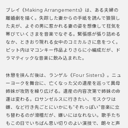
ブレイ《Making Arrangements》は、ある夫婦の
離婚劇を描く。失踪した妻からの手紙を読んで狼狽し
た夫が、よその男に惹かれる妻の姿を想像して狂気を
帯びていくさまを音楽でなぞる。緊張感が張り詰める
なか、ときおり現れる女中のコミカルさに息をつく。
ピット内はマコンキー作品よりさらに小編成だが、ド
ラマティックな音楽に飲み込まれた。
休憩を挟んだ後は、ランゲル《Four Sisters》。ニュ
ーヨークを舞台に、亡くなった父の遺産を巡って異母
姉妹が攻防を繰り広げる。遺産の内容次第で姉妹の命
運は変わる。ロサンゼルスに行きたい、モスクワは
嫌、など行き先ごとにいかにも“それっぽい”音楽に立
ち替わるのが滑稽だが、嫌いにはなれない。歌手たち
もこの日でいちばん思い切りのよい演技で、朗々と声