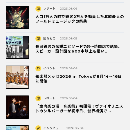
レポート
2026.08.06
人口1万人の町で観客2万人を動員した北欧最大の
ワールドミュージックの祭典
読みもの
2026.08.05
長岡鉄男の伝説エピソード7選〜焼肉店で執筆、
スピーカー設計図を600本以上も描い...
イベント
2026.08.04
弦楽器メッセ2026 in Tokyoが8月14～16日
に開催
レポート
2026.08.04
「室内楽の環 音楽祭」初開催！ヴァイオリニス
トのシルバーガーが初来日、世界初演で...
インタビュー
2026.08.04