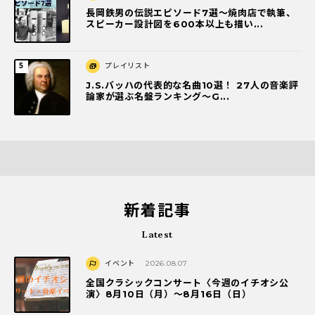
長岡鉄男の伝説エピソード7選〜焼肉店で執筆、
スピーカー設計図を600本以上も描い...
プレイリスト
J.S.バッハの代表的な名曲10選！ 27人の音楽評
論家が選ぶ名盤ランキング〜G...
新着記事
Latest
イベント
2026.08.07
全国クラシックコンサート〈今週のイチオシ公
演〉8月10日（月）～8月16日（日）