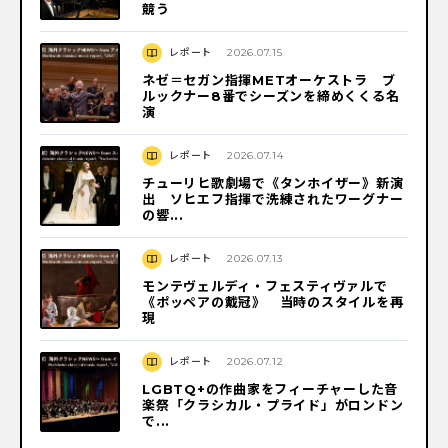
競う
レポート
2026.07.15
ネゼ＝セガン指揮METオーケストラ ブ
ルックナー8番でシーズンを締めくくる名
演
レポート
2026.07.14
チューリヒ歌劇場で《タンホイザー》新演
出 ソヒエフ指揮で洗練されたワーグナー
の響...
レポート
2026.07.13
モンテヴェルディ・フェスティヴァルで
《ポッペアの戴冠》 当時のスタイルを再
現
レポート
2026.07.12
LGBTQ+の作曲家をフィーチャーした音
楽祭「クラシカル・プライド」がロンドン
で...