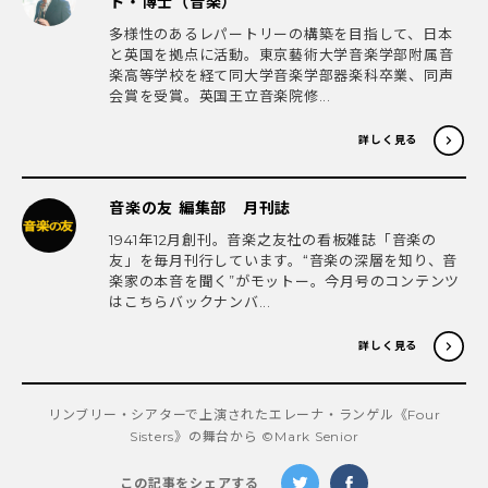
ト・博士（音楽）
多様性のあるレパートリーの構築を目指して、日本
と英国を拠点に活動。東京藝術大学音楽学部附属音
楽高等学校を経て同大学音楽学部器楽科卒業、同声
会賞を受賞。英国王立音楽院修...
詳しく見る
音楽の友 編集部 月刊誌
1941年12月創刊。音楽之友社の看板雑誌「音楽の
友」を毎月刊行しています。“音楽の深層を知り、音
楽家の本音を聞く”がモットー。今月号のコンテンツ
はこちらバックナンバ...
詳しく見る
リンブリー・シアターで上演されたエレーナ・ランゲル《Four
Sisters》の舞台から ©Mark Senior
この記事をシェアする