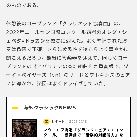
のものである。
休憩後のコープランド「クラリネット協奏曲」は、
2022年ニールセン国際コンクール覇者の
オレグ・シ
ェベタ=ドラガン
を独奏に迎えた。よく準備された演
奏は緻密で正確、さらに柔軟性を得たらより華やかに
聞こえるだろう。最後に管楽器を迎えて、同じくコー
プランドの《アパラチアの春》組曲を九重奏版で。
ゾ
ーイ・ベイヤーズ
（vn）のリードとワトキンスのピア
ノに導かれ、楽団はよくドライヴしていた。
海外クラシックNEWS
レポート
2026.07.16
マツーエフ提唱「グランド・ピアノ・コン
クール」 協奏曲で「音楽的対話能力」を