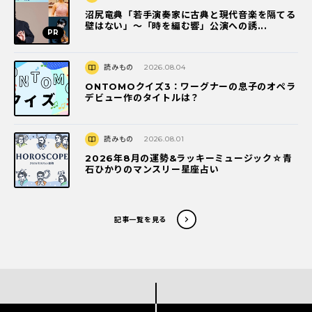
沼尻竜典「若手演奏家に古典と現代音楽を隔てる
壁はない」～「時を編む響」公演への誘...
読みもの
2026.08.04
ONTOMOクイズ3：ワーグナーの息子のオペラ
デビュー作のタイトルは？
読みもの
2026.08.01
2026年8月の運勢&ラッキーミュージック☆青
石ひかりのマンスリー星座占い
記事一覧を見る