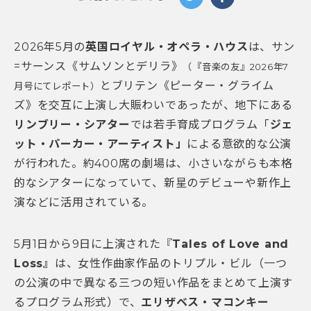
2026年5月の
英国ロイヤル・オペラ・ハウス
は、サン
=サーンス《サムソンとデリラ》
（『音楽の友』2026年7
とブリテン《ピーター・グライム
月号にてレポート）
ズ》を交互に上演し大賑わいであったが、地下にある
リンブリー・シアター
では若手育成プログラム「
ジェ
ット・パーカー・アーティスト」
による意欲的な公演
が行われた。約400席の劇場は、小さいながらも本格
的なシアターになっていて、新星のデビューや新作上
演などに活用されている。
5月1日から9日に上演された『
Tales of Love and
Loss』
は、女性作曲家作品のトリプル・ビル
（一つ
の公演の中で異なる三つの短い作品をまとめて上演す
るプログラム形式）
で、
エリザベス・マコンキー