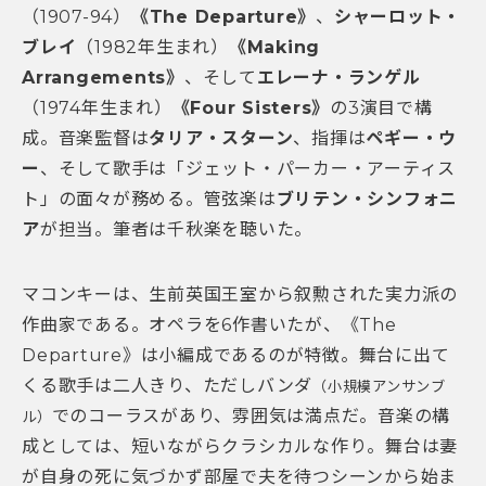
（1907-94）
《The Departure》
、
シャーロット・
ブレイ
（1982年生まれ）
《Making
Arrangements》
、そして
エレーナ・ランゲル
（1974年生まれ）
《Four Sisters》
の3演目で構
成。音楽監督は
タリア・スターン
、指揮は
ペギー・ウ
ー
、そして歌手は「ジェット・パーカー・アーティス
ト」の面々が務める。管弦楽は
ブリテン・シンフォニ
ア
が担当。筆者は千秋楽を聴いた。
マコンキーは、生前英国王室から叙勲された実力派の
作曲家である。オペラを6作書いたが、《The
Departure》は小編成であるのが特徴。舞台に出て
くる歌手は二人きり、ただしバンダ
（小規模アンサンブ
でのコーラスがあり、雰囲気は満点だ。音楽の構
ル）
成としては、短いながらクラシカルな作り。舞台は妻
が自身の死に気づかず部屋で夫を待つシーンから始ま