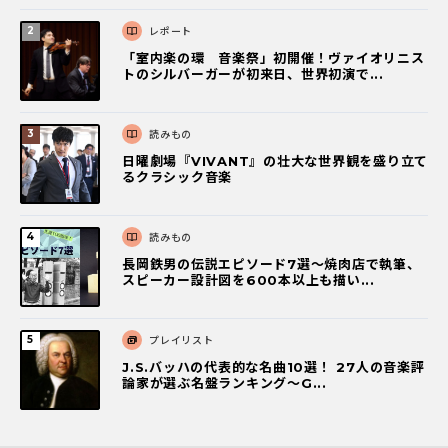
レポート
「室内楽の環 音楽祭」初開催！ヴァイオリニス
トのシルバーガーが初来日、世界初演で...
読みもの
日曜劇場『VIVANT』の壮大な世界観を盛り立て
るクラシック音楽
読みもの
長岡鉄男の伝説エピソード7選〜焼肉店で執筆、
スピーカー設計図を600本以上も描い...
プレイリスト
J.S.バッハの代表的な名曲10選！ 27人の音楽評
論家が選ぶ名盤ランキング〜G...