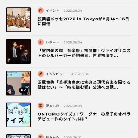
イベント
2026.08.04
弦楽器メッセ2026 in Tokyoが8月14～16日
に開催
レポート
2026.08.04
「室内楽の環 音楽祭」初開催！ヴァイオリニス
トのシルバーガーが初来日、世界初演で...
インタビュー
2026.08.04
沼尻竜典「若手演奏家に古典と現代音楽を隔てる
壁はない」～「時を編む響」公演への誘...
読みもの
2026.08.04
ONTOMOクイズ3：ワーグナーの息子のオペラ
デビュー作のタイトルは？
読みもの
2026.08.01