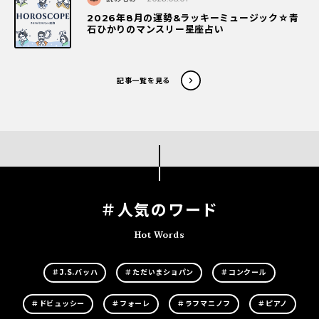
2026年8月の運勢&ラッキーミュージック☆青
石ひかりのマンスリー星座占い
記事一覧を見る
＃人気のワード
Hot Words
＃J.S.バッハ
＃ただいまショパン
＃コンクール
＃ドビュッシー
＃フォーレ
＃ラフマニノフ
＃ピアノ