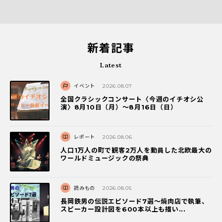
新着記事
Latest
イベント
2026.08.07
全国クラシックコンサート〈今週のイチオシ公
演〉8月10日（月）～8月16日（日）
レポート
2026.08.06
人口1万人の町で観客2万人を動員した北欧最大の
ワールドミュージックの祭典
読みもの
2026.08.05
長岡鉄男の伝説エピソード7選〜焼肉店で執筆、
スピーカー設計図を600本以上も描い...