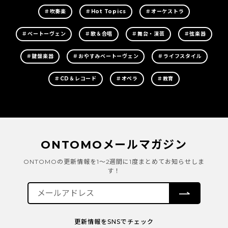
＃吹奏楽
＃Hot Topics
＃オーケストラ
＃ベートーヴェン
＃歌＆合唱
＃舞台・演芸
＃弦楽器
＃鍵盤楽器
＃おやすみベートーヴェン
＃ライフスタイル
＃CD＆レコード
＃オペラ
＃教育
ONTOMOメールマガジン
ONTOMOの更新情報を1～2週間に1度まとめてお知らせしま
す！
更新情報をSNSでチェック