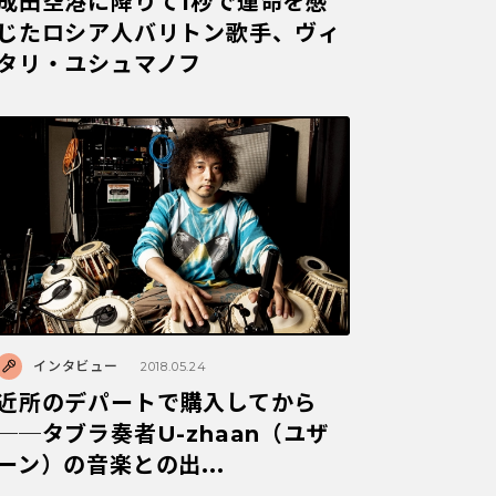
成田空港に降りて1秒で運命を感
じたロシア人バリトン歌手、ヴィ
タリ・ユシュマノフ
インタビュー
2018.05.24
近所のデパートで購入してから
──タブラ奏者U-zhaan（ユザ
ーン）の音楽との出...