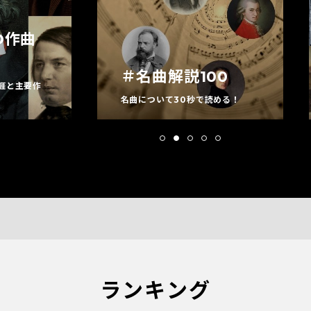
O作曲
＃名曲解説100
涯と主要作
名曲について30秒で読める！
ランキング