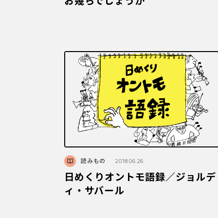
お幾らでしょうか
読みもの
2018.06.26
日めくりオントモ語録／ジョルデ
ィ・サバール