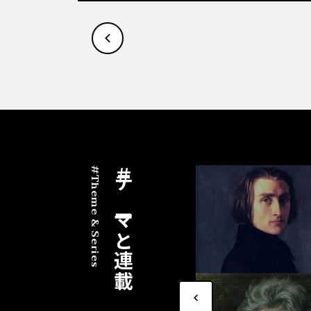
#Theme & Series
＃テ
ー
マと連載