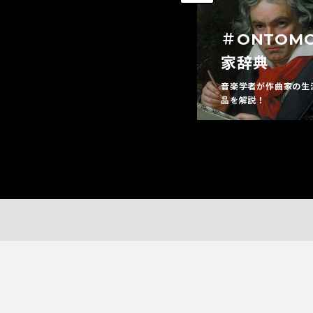
＃ONTOM
＃ピアノ
家辞典
聴くピアノ、弾くピアノ、愛する
音楽学者が作曲家の生
ピアノ。
品を解説！