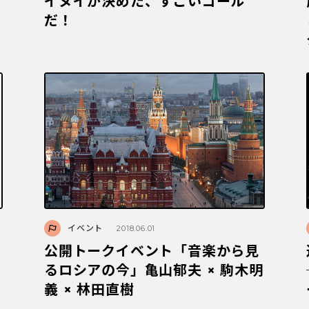
イヌイが決めた、すごいゴール
だ！
イベント
2018.06.01
公開トークイベント「音楽から見
るロシアの今」亀山郁夫 × 駒木明
義 × 林田直樹