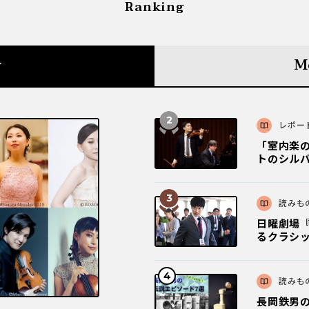
Ranking
y
M
レポー
「室内楽
トのシルバ
読みも
日曜劇場『
るクラシ
読みも
長岡鉄男