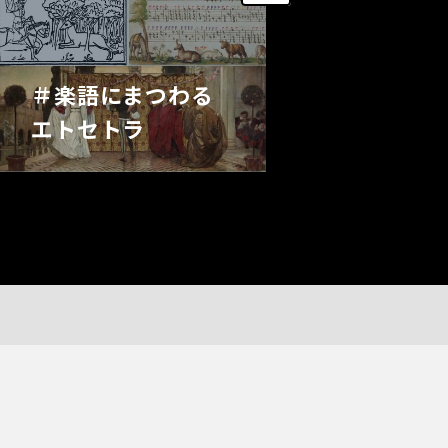
＃J.S.バ
＃楽語にまつわる
好きな作曲家の筆頭
エトセトラ
ッハを見てみまし