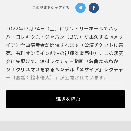
この記事をシェアする
2022
年
12
月
24
日（土）
にサントリーホールでバッ
ハ・
コレギウム・ジャパン（
BCJ
）が出演する《メサ
イア》全曲演奏会が開催されます（公演チケットは完
売、
有料オンライン配信の視聴券販売中）。この演奏
会に先駆けて、無料レクチャー動画
『名曲まるわか
り！クリスマスを彩るヘンデル「メサイア」レクチャ
ー（お話：鈴木優人）』
が公開されています。
続きを読む