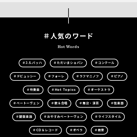
＃人気のワード
Hot Words
＃J.S.バッハ
＃ただいまショパン
＃コンクール
＃ドビュッシー
＃フォーレ
＃ラフマニノフ
＃ピアノ
＃吹奏楽
＃Hot Topics
＃オーケストラ
＃ベートーヴェン
＃歌＆合唱
＃舞台・演芸
＃弦楽器
＃鍵盤楽器
＃おやすみベートーヴェン
＃ライフスタイル
＃CD＆レコード
＃オペラ
＃教育