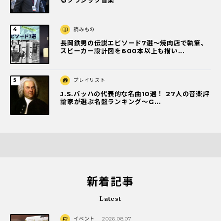
読みもの
長岡鉄男の伝説エピソード7選〜焼肉店で執筆、
スピーカー設計図を600本以上も描い...
プレイリスト
J.S.バッハの代表的な名曲10選！ 27人の音楽評
論家が選ぶ名盤ランキング〜G...
新着記事
Latest
イベント
2026.08.07