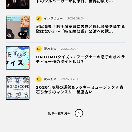
トのシルバーガーが初来日、世界初演で...
インタビュー
2026.08.04
沼尻竜典「若手演奏家に古典と現代音楽を隔てる
壁はない」～「時を編む響」公演への誘...
読みもの
2026.08.04
ONTOMOクイズ3：ワーグナーの息子のオペラ
デビュー作のタイトルは？
読みもの
2026.08.01
2026年8月の運勢&ラッキーミュージック☆青
石ひかりのマンスリー星座占い
記事一覧を見る