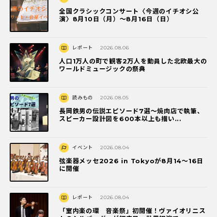
全国クラシックコンサート〈今週のイチオシ公
演〉8月10日（月）～8月16日（日）
レポート
2026.08.06
人口1万人の町で観客2万人を動員した北欧最大の
ワールドミュージックの祭典
読みもの
2026.08.05
長岡鉄男の伝説エピソード7選〜焼肉店で執筆、
スピーカー設計図を600本以上も描い...
イベント
2026.08.04
弦楽器メッセ2026 in Tokyoが8月14～16日
に開催
レポート
2026.08.04
「室内楽の環 音楽祭」初開催！ヴァイオリニス