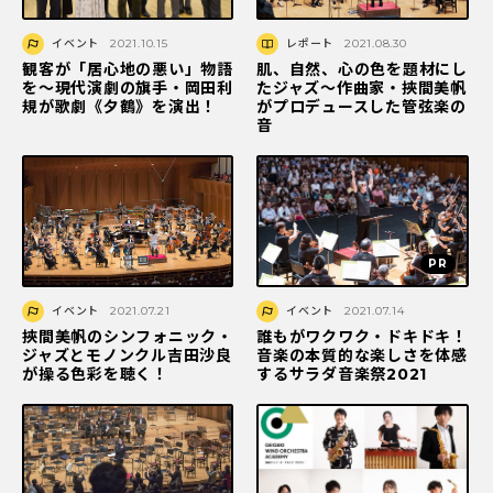
イベント
2021.10.15
レポート
2021.08.30
観客が「居心地の悪い」物語
肌、自然、心の色を題材にし
を～現代演劇の旗手・岡田利
たジャズ〜作曲家・挾間美帆
規が歌劇《夕鶴》を演出！
がプロデュースした管弦楽の
音
イベント
2021.07.21
イベント
2021.07.14
挾間美帆のシンフォニック・
誰もがワクワク・ドキドキ！
ジャズとモノンクル吉田沙良
音楽の本質的な楽しさを体感
が操る色彩を聴く！
するサラダ音楽祭2021