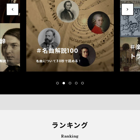
家辞
＃
＃名曲解説100
ト
解説！
名曲について30秒で読める！
ランキング
Ranking