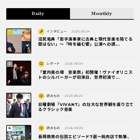
Daily
Monthly
インタビュー
2026.08.04
沼尻竜典「若手演奏家に古典と現代音楽を隔てる
壁はない」～「時を編む響」公演への誘...
レポート
2026.08.04
「室内楽の環 音楽祭」初開催！ヴァイオリニス
トのシルバーガーが初来日、世界初演で...
読みもの
2023.08.20
日曜劇場『VIVANT』の壮大な世界観を盛り立て
るクラシック音楽
読みもの
2026.08.05
長岡鉄男の伝説エピソード7選〜焼肉店で執筆、