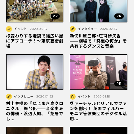
イベント
2020.03.18
インタビュー
2020.02.13
様変わりする池袋で幅広い層
勅使川原三郎×庄司紗矢香
にアプローチ！〜東京芸術劇
――劇場で「究極の何か」を
場
共有するダンスと音楽
インタビュー
2020.01.22
イベント
2020.01.15
村上春樹の『ねじまき鳥クロ
ヴァーチャルとリアルでファ
ニクル』舞台化——音楽出身
ンを創出！ 英国フィルハー
の俳優・渡辺大知、「芝居で
モニア管弦楽団のデジタル活
し...
用...