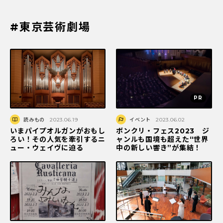
#東京芸術劇場
読みもの
2023.06.19
イベント
2023.06.02
いまパイプオルガンがおもし
ボンクリ・フェス2023 ジ
ろい！その人気を牽引するニ
ャンルも国境も超えた“世界
ュー・ウェイヴに迫る
中の新しい響き”が集結！