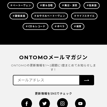
＃ベートーヴェン
＃歌＆合唱
＃舞台・演芸
＃弦楽器
＃鍵盤楽器
＃おやすみベートーヴェン
＃ライフスタイル
＃CD＆レコード
＃オペラ
＃教育
ONTOMOメールマガジン
ONTOMOの更新情報を1～2週間に1度まとめてお知らせしま
す！
更新情報をSNSでチェック