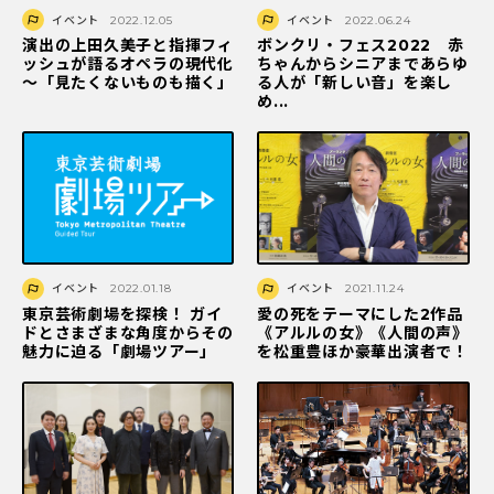
イベント
2022.12.05
イベント
2022.06.24
演出の上田久美子と指揮フィ
ボンクリ・フェス2022 赤
ッシュが語るオペラの現代化
ちゃんからシニアまであらゆ
～「見たくないものも描く」
る人が「新しい音」を楽し
め...
イベント
2022.01.18
イベント
2021.11.24
東京芸術劇場を探検！ ガイ
愛の死をテーマにした2作品
ドとさまざまな角度からその
《アルルの女》《人間の声》
魅力に迫る「劇場ツアー」
を松重豊ほか豪華出演者で！