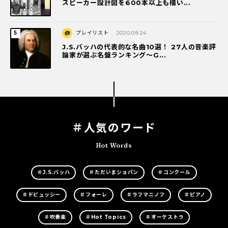
スピーカー設計図を600本以上も描い...
プレイリスト
2020.09.24
J.S.バッハの代表的な名曲10選！ 27人の音楽評
論家が選ぶ名盤ランキング〜G...
＃人気のワード
Hot Words
＃J.S.バッハ
＃ただいまショパン
＃コンクール
＃ドビュッシー
＃フォーレ
＃ラフマニノフ
＃ピアノ
＃吹奏楽
＃Hot Topics
＃オーケストラ