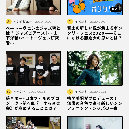
インタビュー
2020.10.06
イベント
2020.09.01
ベートーヴェンのジャズ魂と
音楽の新しい風が集まるボン
は？ ジャズピアニスト・山
クリ・フェス2020——そこ
下洋輔×ベートーヴェン研究
にかける藤倉大の思いとは？
者...
イベント
2020.08.31
イベント
2020.07.31
落合陽一×日本フィルのプロ
挾間美帆がプロデュース！
ジェクト第4弾《__する音楽
無限の音色で彩る新しいシン
会》が意図することとは？
フォニック・ジャズの一夜