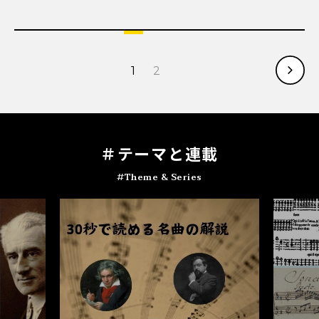
1
2
＃テ
ー
マと連載
#Theme & Series