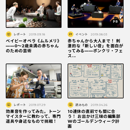
レポート
2019.09.18
イベント
2019.08.03
ベイビーオペラ《ムルメリ》
赤ちゃんから大人まで！ 刺
——0～2歳未満の赤ちゃん
激的な「新しい音」を面白が
のための芸術
ってみる——ボンクリ・フェ
ス...
レポート
2019.07.29
読みもの
2019.04.26
効果音を作ってみた。トーン
10連休の直前でも間に合
マイスターに教わって、専門
う！ お出かけ三昧の編集部
道具や身近なもので挑戦！
Wのゴールデンウィーク計
画