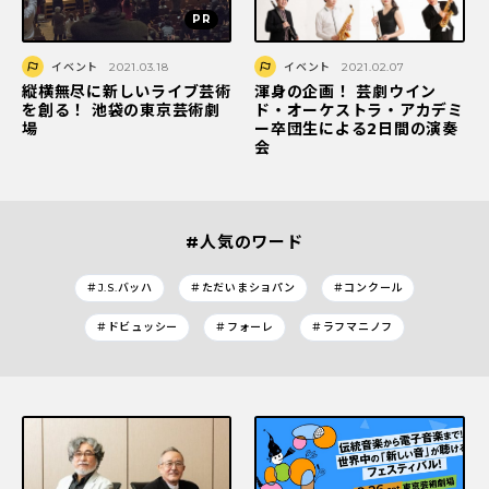
イベント
2021.03.18
イベント
2021.02.07
縦横無尽に新しいライブ芸術
渾身の企画！ 芸劇ウイン
を創る！ 池袋の東京芸術劇
ド・オーケストラ・アカデミ
場
ー卒団生による2日間の演奏
会
#人気のワード
＃J.S.バッハ
＃ただいまショパン
＃コンクール
＃ドビュッシー
＃フォーレ
＃ラフマニノフ