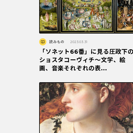
読みもの
2023.03.31
「ソネット66番」に見る圧政下
ショスタコーヴィチ〜文学、絵
画、音楽それぞれの表...