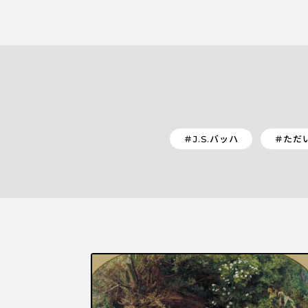
＃J.S.バッハ
＃ただ