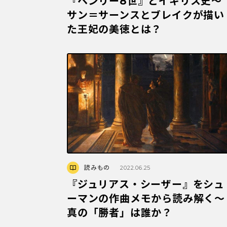
『ヘンリー8世』とイギリス史～
サン＝サーンスとブレイクが描い
た王妃の美徳とは？
読みもの
2022.06.25
『ジュリアス・シーザー』をシュ
ーマンの作曲メモから読み解く〜
真の「勝者」は誰か？