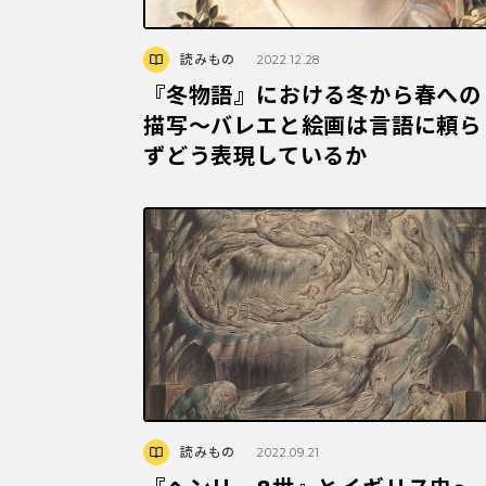
読みもの
2022.12.28
『冬物語』における冬から春への
描写〜バレエと絵画は言語に頼ら
ずどう表現しているか
読みもの
2022.09.21