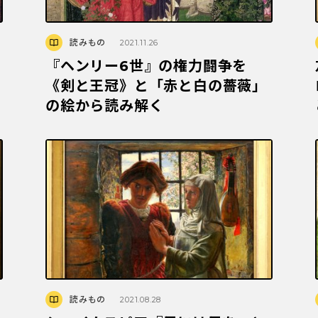
読みもの
2021.11.26
『ヘンリー6世』の権力闘争を
《剣と王冠》と「赤と白の薔薇」
の絵から読み解く
読みもの
2021.08.28