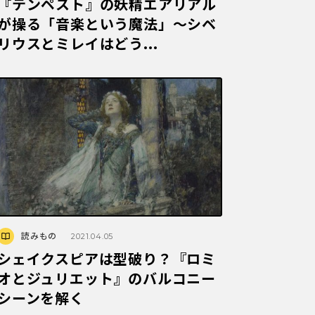
『テンペスト』の妖精エアリアル
が操る「音楽という魔法」～シベ
リウスとミレイはどう...
読みもの
2021.04.05
シェイクスピアは型破り？『ロミ
オとジュリエット』のバルコニー
シーンを解く