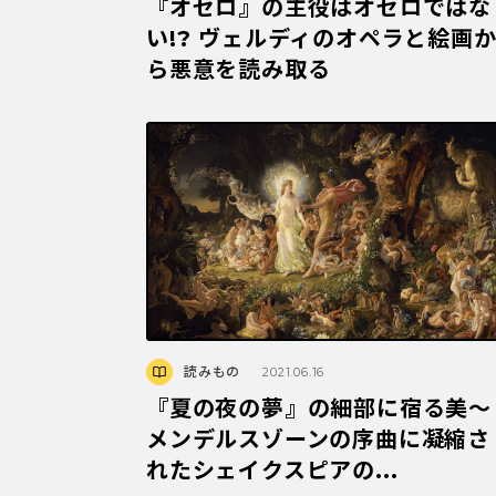
『オセロ』の主役はオセロではな
い!? ヴェルディのオペラと絵画
ら悪意を読み取る
読みもの
2021.06.16
『夏の夜の夢』の細部に宿る美～
メンデルスゾーンの序曲に凝縮さ
れたシェイクスピアの...