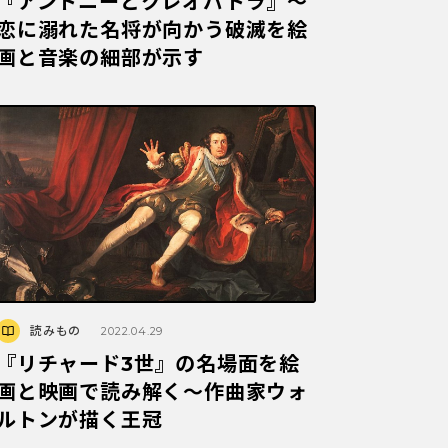
『アントニーとクレオパトラ』～
恋に溺れた名将が向かう破滅を絵
画と音楽の細部が示す
読みもの
2022.04.29
『リチャード3世』の名場面を絵
画と映画で読み解く〜作曲家ウォ
ルトンが描く王冠