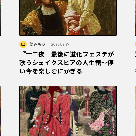
読みもの
2022.02.27
『十二夜』最後に道化フェステが
る
歌うシェイクスピアの人生観〜儚
い今を楽しむにかぎる