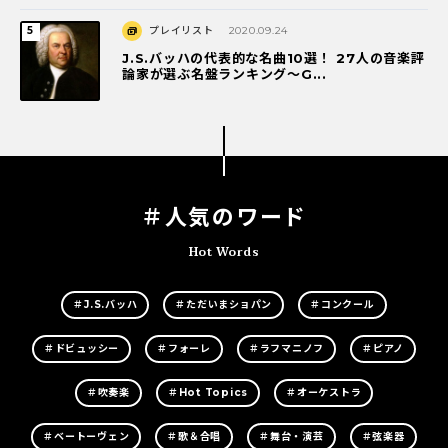
プレイリスト
2020.09.24
J.S.バッハの代表的な名曲10選！ 27人の音楽評
論家が選ぶ名盤ランキング〜G...
＃人気のワード
Hot Words
＃J.S.バッハ
＃ただいまショパン
＃コンクール
＃ドビュッシー
＃フォーレ
＃ラフマニノフ
＃ピアノ
＃吹奏楽
＃Hot Topics
＃オーケストラ
＃ベートーヴェン
＃歌＆合唱
＃舞台・演芸
＃弦楽器