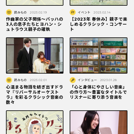
読みもの
2023.02.19
イベント
2023.02.14
作曲家の父子関係～バッハの
【2023年 春休み】親子で楽
3人の息子たちとヨハン・シ
しめるクラシック・コンサー
ュトラウス親子の確執
ト
読みもの
2023.02.01
インタビュー
2023.01.28
心温まる物語を紡ぎ出すドラ
「心と身体にやさしい音楽」
マ『リバーサルオーケスト
の作り方〜豊富なタイトルで
ラ』を彩るクラシック音楽の
リスナーに寄り添う音楽を
数々