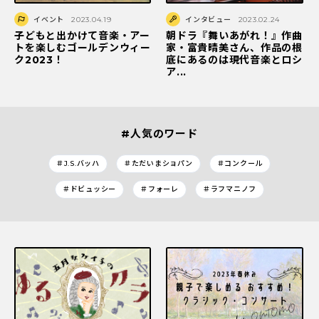
イベント
2023.04.19
インタビュー
2023.02.24
子どもと出かけて音楽・アー
朝ドラ『舞いあがれ！』作曲
トを楽しむゴールデンウィー
家・富貴晴美さん、作品の根
ク2023！
底にあるのは現代音楽とロシ
ア...
#人気のワード
＃J.S.バッハ
＃ただいまショパン
＃コンクール
＃ドビュッシー
＃フォーレ
＃ラフマニノフ