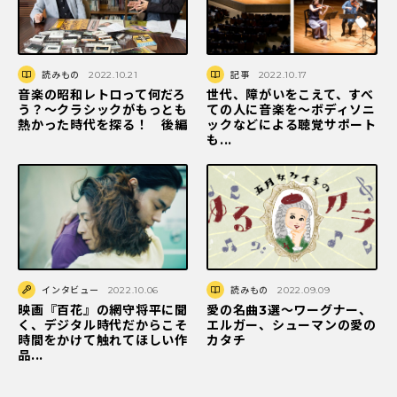
読みもの
2022.10.21
記事
2022.10.17
音楽の昭和レトロって何だろ
世代、障がいをこえて、すべ
う？～クラシックがもっとも
ての人に音楽を〜ボディソニ
熱かった時代を探る！ 後編
ックなどによる聴覚サポート
も...
インタビュー
2022.10.06
読みもの
2022.09.09
映画『百花』の網守将平に聞
愛の名曲3選～ワーグナー、
く、デジタル時代だからこそ
エルガー、シューマンの愛の
時間をかけて触れてほしい作
カタチ
品...