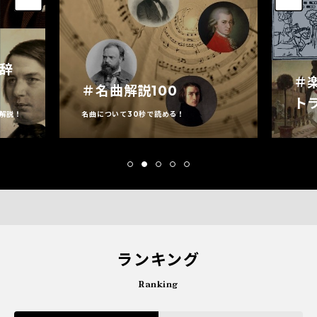
家辞
＃
＃名曲解説100
ト
解説！
名曲について30秒で読める！
ランキング
Ranking