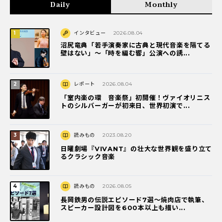
Daily
Monthly
インタビュー
2026.08.04
沼尻竜典「若手演奏家に古典と現代音楽を隔てる
壁はない」～「時を編む響」公演への誘...
レポート
2026.08.04
「室内楽の環 音楽祭」初開催！ヴァイオリニス
トのシルバーガーが初来日、世界初演で...
読みもの
2023.08.20
日曜劇場『VIVANT』の壮大な世界観を盛り立て
るクラシック音楽
読みもの
2026.08.05
長岡鉄男の伝説エピソード7選〜焼肉店で執筆、
スピーカー設計図を600本以上も描い...