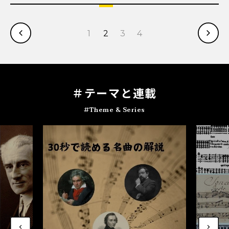
1
2
3
4
＃テ
ー
マと連載
#Theme & Series