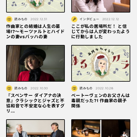
読みもの
2022.12.31
インタビュー
2022.12.12
作曲家との結婚は人生の墓
ここが私の居場所だ！ と信
場!?〜モーツァルトとハイド
じてからは人が変わったよう
ンの妻vsバッハの妻
に行動しました
読みもの
2022.10.30
読みもの
2022.10.28
『スペンサー ダイアナの決
ベートーヴェンのお父さんは
意』クラシックとジャズと不
毒親だった?! 作曲家の親子
協和音で不安定な心を表すグ
関係
リ...