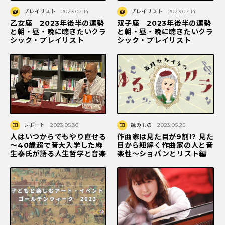
プレイリスト
2023.07.14
プレイリスト
2023.07.14
乙女座 2023年後半の運勢
双子座 2023年後半の運勢
と朝・昼・晩に聴きたいクラ
と朝・昼・晩に聴きたいクラ
シック・プレイリスト
シック・プレイリスト
レポート
2023.05.30
読みもの
2023.05.25
人はいつからでもやり直せる
作曲家は見た目が9割!? 見た
～40歳超で音大入学した麻
目から紐解く作曲家の人と音
生泰氏が語る人生哲学と音楽
楽性～ショパンとリスト編