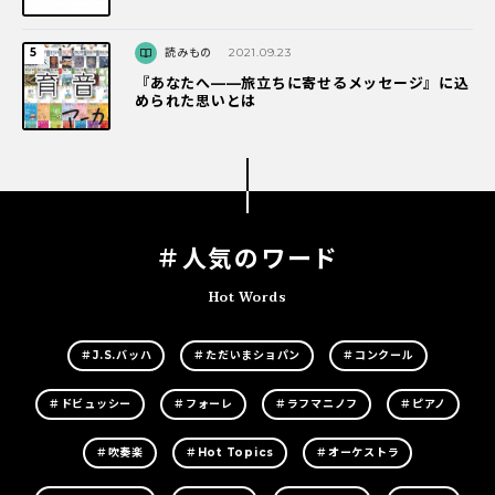
読みもの
2021.09.23
『あなたへ――旅立ちに寄せるメッセージ』に込
められた思いとは
＃人気のワード
Hot Words
＃J.S.バッハ
＃ただいまショパン
＃コンクール
＃ドビュッシー
＃フォーレ
＃ラフマニノフ
＃ピアノ
＃吹奏楽
＃Hot Topics
＃オーケストラ