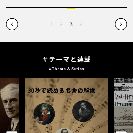
1
2
3
4
＃テ
ー
マと連載
#Theme & Series