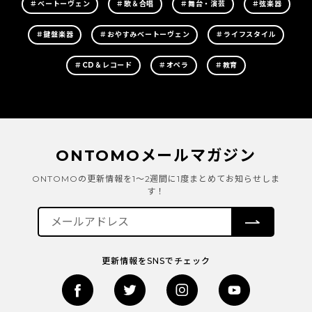
＃ベートーヴェン
＃歌＆合唱
＃舞台・演芸
＃弦楽器
＃鍵盤楽器
＃おやすみベートーヴェン
＃ライフスタイル
＃CD＆レコード
＃オペラ
＃教育
ONTOMOメールマガジン
ONTOMOの更新情報を1～2週間に1度まとめてお知らせしま
す！
更新情報をSNSでチェック