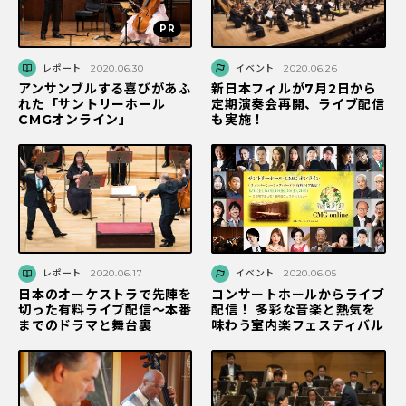
レポート
2020.06.30
イベント
2020.06.26
アンサンブルする喜びがあふ
新日本フィルが7月2日から
れた「サントリーホール
定期演奏会再開、ライブ配信
CMGオンライン」
も実施！
レポート
2020.06.17
イベント
2020.06.05
日本のオーケストラで先陣を
コンサートホールからライブ
切った有料ライブ配信〜本番
配信！ 多彩な音楽と熱気を
までのドラマと舞台裏
味わう室内楽フェスティバル