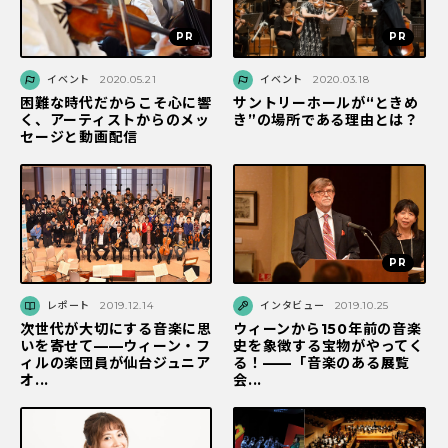
イベント
2020.05.21
イベント
2020.03.18
困難な時代だからこそ心に響
サントリーホールが“ときめ
く、アーティストからのメッ
き”の場所である理由とは？
セージと動画配信
レポート
2019.12.14
インタビュー
2019.10.25
次世代が大切にする音楽に思
ウィーンから150年前の音楽
いを寄せて——ウィーン・フ
史を象徴する宝物がやってく
ィルの楽団員が仙台ジュニア
る！——「音楽のある展覧
オ...
会...