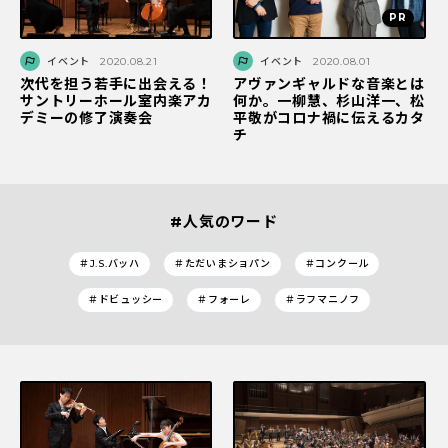
イベント
2020.08.21
イベント
2020.08.01
次代を担う若手に出会える！
アヴァンギャルドな音楽とは
サントリーホール室内楽アカ
何か。一柳慧、杉山洋一、松
デミーの修了演奏会
平敬がコロナ禍に伝えるカタ
チ
#人気のワード
＃J.S.バッハ
＃ただいまショパン
＃コンクール
＃ドビュッシー
＃フォーレ
＃ラフマニノフ