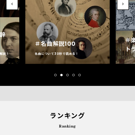
家辞
＃
＃名曲解説100
ト
解説！
名曲について30秒で読める！
ランキング
Ranking