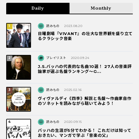
Daily
Monthly
読みもの
2023.08.20
日曜劇場『VIVANT』の壮大な世界観を盛り立て
るクラシック音楽
プレイリスト
2020.09.24
J.S.バッハの代表的な名曲10選！ 27人の音楽評
論家が選ぶ名盤ランキング〜G...
読みもの
2025.02.16
ヴィヴァルディ《四季》解説と名盤～作曲家自作
のソネットを読みながら聴いてみよう！
読みもの
2020.09.15
バッハの生涯が5分でわかる！ これだけは知って
おきたい、マンガで学ぶ「音楽の父」