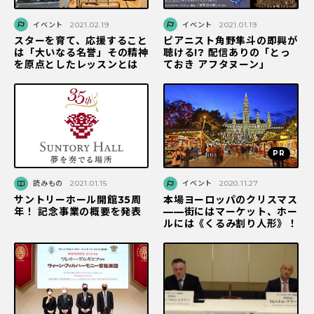
イベント
2021.02.19
イベント
2021.01.19
スターを育て、応援すること
ピアニスト角野隼斗の即興が
は「大いなる名誉」その精神
聴ける!? 配信ありの「とっ
を原点としたレッスンとは
ておき アフタヌーン」
読みもの
2021.01.15
イベント
2020.11.27
サントリーホール開館35周
本場ヨーロッパのクリスマス
年！ 記念事業の概要を発表
——街にはマーケット、ホー
ルには《くるみ割り人形》！