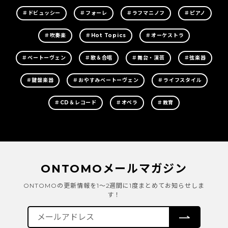
＃ドビュッシー
＃フォーレ
＃ラフマニノフ
＃ピアノ
＃吹奏楽
＃Hot Topics
＃オーケストラ
＃ベートーヴェン
＃歌＆合唱
＃舞台・演芸
＃弦楽器
＃鍵盤楽器
＃おやすみベートーヴェン
＃ライフスタイル
＃CD＆レコード
＃オペラ
＃教育
ONTOMOメールマガジン
ONTOMOの更新情報を1～2週間に1度まとめてお知らせしま
す！