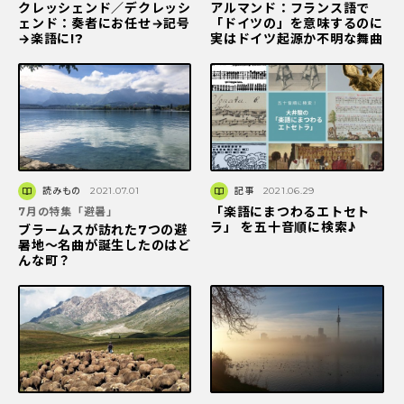
クレッシェンド／デクレッシ
アルマンド：フランス語で
ェンド：奏者にお任せ→記号
「ドイツの」を意味するのに
→楽語に!?
実はドイツ起源か不明な舞曲
読みもの
2021.07.01
記事
2021.06.29
「楽語にまつわるエトセト
7月の特集「避暑」
ラ」 を五十音順に検索♪
ブラームスが訪れた7つの避
暑地～名曲が誕生したのはど
んな町？