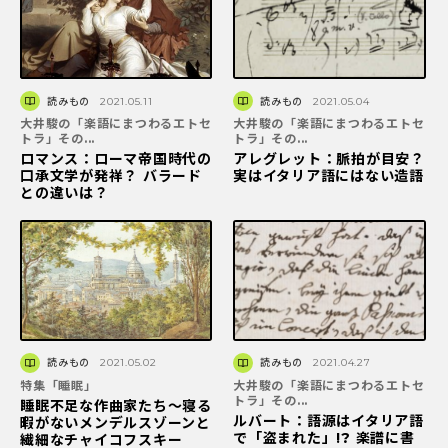
読みもの
2021.05.11
読みもの
2021.05.04
大井駿の「楽語にまつわるエトセ
大井駿の「楽語にまつわるエトセ
トラ」その...
トラ」その...
ロマンス：ローマ帝国時代の
アレグレット：脈拍が目安？
口承文学が発祥？ バラード
実はイタリア語にはない造語
との違いは？
読みもの
2021.05.02
読みもの
2021.04.27
特集「睡眠」
大井駿の「楽語にまつわるエトセ
トラ」その...
睡眠不足な作曲家たち〜寝る
ルバート：語源はイタリア語
暇がないメンデルスゾーンと
で「盗まれた」!? 楽譜に書
繊細なチャイコフスキー