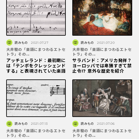
読みもの
2021.07.27
読みもの
2021.07.20
大井駿の「楽語にまつわるエトセ
大井駿の「楽語にまつわるエトセ
トラ」その...
トラ」その...
アッチェレランド：最初期に
サラバンド：アメリカ発祥？
は「テンポをクレッシェンド
ヨーロッパでは卑猥すぎて禁
する」と表現されていた楽語
止令!? 意外な歴史を紹介
読みもの
2021.07.13
読みもの
2021.07.06
大井駿の「楽語にまつわるエトセ
大井駿の「楽語にまつわるエトセ
トラ」その...
トラ」その...