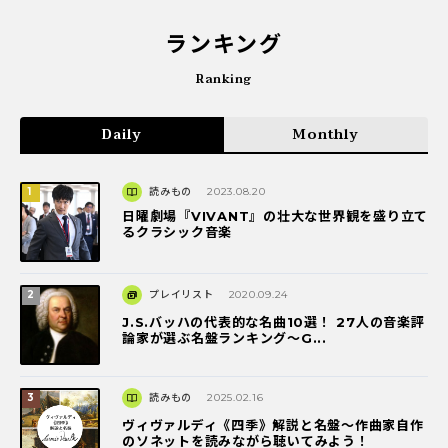
ランキング
Ranking
Daily
Monthly
読みもの
2023.08.20
日曜劇場『VIVANT』の壮大な世界観を盛り立て
るクラシック音楽
プレイリスト
2020.09.24
J.S.バッハの代表的な名曲10選！ 27人の音楽評
論家が選ぶ名盤ランキング〜G...
読みもの
2025.02.16
ヴィヴァルディ《四季》解説と名盤～作曲家自作
のソネットを読みながら聴いてみよう！