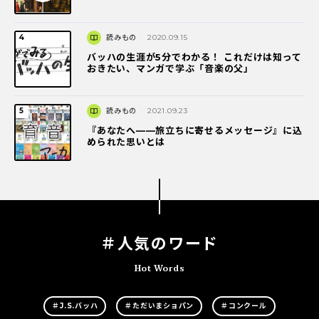
読みもの
2020.09.15
バッハの生涯が5分でわかる！ これだけは知って
おきたい、マンガで学ぶ「音楽の父」
読みもの
2021.09.23
『あなたへ――旅立ちに寄せるメッセージ』に込
められた思いとは
＃人気のワード
Hot Words
＃J.S.バッハ
＃ただいまショパン
＃コンクール