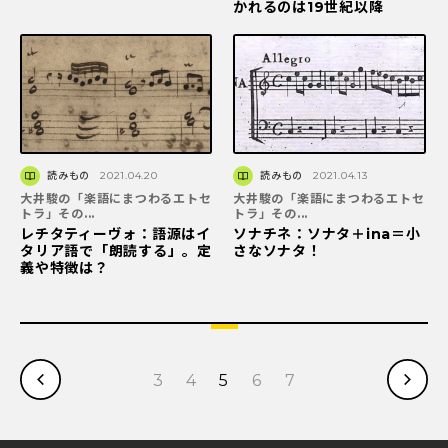
かれるのは19世紀以降
読みもの
2021.04.20
読みもの
2021.04.13
大井駿の「楽語にまつわるエトセ
大井駿の「楽語にまつわるエトセ
トラ」その...
トラ」その...
レチタティーヴォ：語源はイ
ソナチネ：ソナタ＋ina＝小
タリア語で「朗読する」。定
さなソナタ！
義や特徴は？
3
4
5
6
7