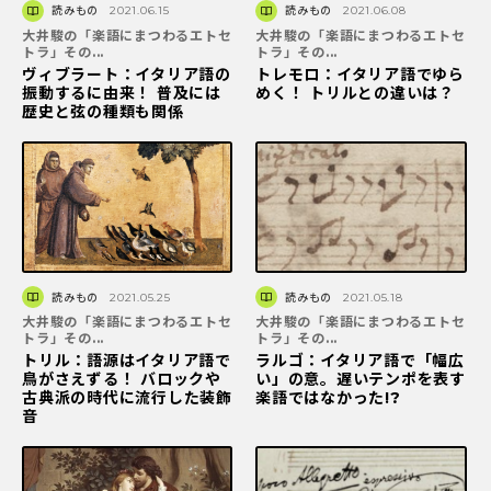
読みもの
2021.06.15
読みもの
2021.06.08
大井駿の「楽語にまつわるエトセ
大井駿の「楽語にまつわるエトセ
トラ」その...
トラ」その...
ヴィブラート：イタリア語の
トレモロ：イタリア語でゆら
振動するに由来！ 普及には
めく！ トリルとの違いは？
歴史と弦の種類も関係
読みもの
2021.05.25
読みもの
2021.05.18
大井駿の「楽語にまつわるエトセ
大井駿の「楽語にまつわるエトセ
トラ」その...
トラ」その...
トリル：語源はイタリア語で
ラルゴ：イタリア語で「幅広
鳥がさえずる！ バロックや
い」の意。遅いテンポを表す
古典派の時代に流行した装飾
楽語ではなかった!?
音