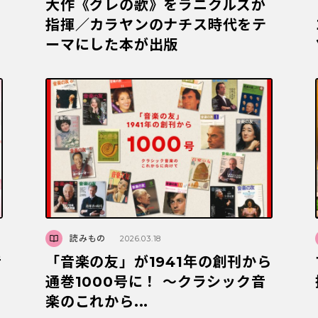
大作《グレの歌》をラニクルズが
指揮／カラヤンのナチス時代をテ
ーマにした本が出版
読みもの
2026.03.18
音
「音楽の友」が1941年の創刊から
通巻1000号に！ 〜クラシック音
楽のこれから...