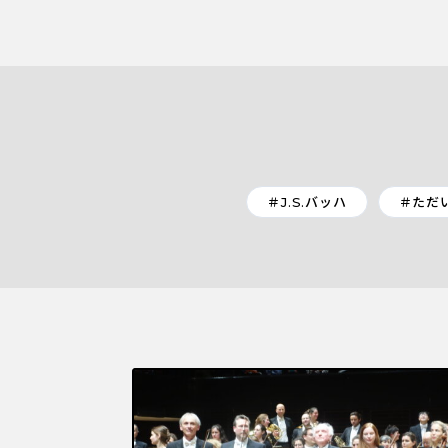
＃J.S.バッハ
＃ただ